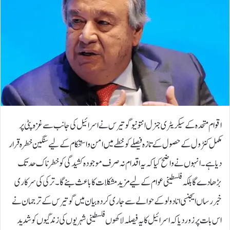
اقوام متحدہ کے سیکریٹری جنرل انتونیو گوتیرس نے اسرائیل کی جانب سے غزہ پٹی پر
مکمل کنٹرول کے حصول کے تازہ فیصلے کو خطے میں امن و استحکام کے لیے سنگین خطرہ قرار
دیا ہے۔انہوں نے واضح کیا کہ یہ اقدام نہ صرف موجودہ کشیدگی کو خطرناک حد تک
بڑھا دے گا بلکہ فلسطینی عوام کے لیے مزید مشکلات کا باعث بنے گا۔ترکی کی سرکاری
خبر رساں ایجنسی انادولو کے حوالے سے جاری کردہ بیان میں گوتیرس کے ترجمان نے
اس بات پر زور دیا کہ اسرائیل کا یہ فیصلہ لاکھوں فلسطینی شہریوں کی زندگیوں کو شدید