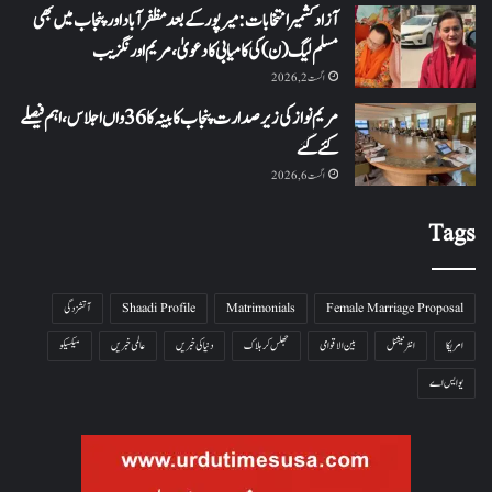
آزاد کشمیر انتخابات: میرپور کے بعد مظفرآباد اور پنجاب میں بھی
مسلم لیگ (ن) کی کامیابی کا دعویٰ، مریم اورنگزیب
اگست 2, 2026
مریم نواز کی زیر صدارت پنجاب کابینہ کا 36واں اجلاس،اہم فیصلے
کئے گئے
اگست 6, 2026
Tags
Female Marriage Proposal
Matrimonials
Shaadi Profile
آتشزدگی
امریکا
انٹرنیشنل
بین الاقوامی
جھلس کر ہلاک
دنیا کی خبریں
عالمی خبریں
میکسیکو
یو ایس اے