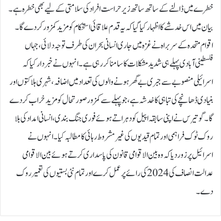
خطرے میں ڈالنے کے ساتھ ساتھ زیرحراست افراد کی سلامتی کے لیے بھی خطرہ ہے۔
بیان میں اس خدشے کا اظہار کیا گیا کہ یہ قدم علاقائی استحکام کو مزید کمزور کر دے گا۔
اقوام متحدہ کے سربراہ نے غزہ میں جاری انسانی بحران کی طرف توجہ دلائی، جہاں
فلسطینی آبادی پہلے ہی شدید مشکلات کا سامنا کر رہی ہے۔ انہوں نے خبردار کیا کہ
اسرائیلی منصوبے سے جبری بے گھر ہونے والوں کی تعداد میں اضافہ، شہری ہلاکتوں اور
بنیادی ڈھانچے کی تباہی کا خدشہ ہے، جو پہلے سے کمزور صورتحال کو مزید خراب کر دے
گا۔گوتیرس نے اپنی سابقہ اپیل کو دہراتے ہوئے فوری جنگ بندی، انسانی امداد کی بلا
روک ٹوک فراہمی اور تمام قیدیوں کی غیر مشروط رہائی کا مطالبہ کیا۔ انہوں نے
اسرائیل پر زور دیا کہ وہ بین الاقوامی قانون کی پاسداری کرتے ہوئے بین الاقوامی
عدالت انصاف کی 2024 کی رائے پر عمل کرے اور تمام نئی بستیوں کی تعمیر روک
دے۔