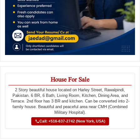
House For Sale
2 Story beautiful house located on Harley Street, Rawalpindi,
Pakistan. 6 BR, 6 Bath, Living Room, Kitchen, Dining Area, and
Terrace. 2nd floor has 3 BR and kitchen. Can be converted into 2-
family house. Beautiful and peaceful area near CMH (Combined
Military Hospital).
Call: +516-637-2742 (New York, USA)