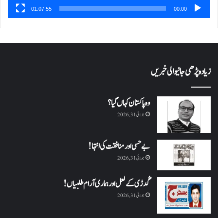
01:07:55
00:00
زیادہ پڑھی جانیوالی خبریں
وہ پاکستان کہاں گیا؟
جولائی 31, 2026
بے حسی اور منافقت کی انتہا !
جولائی 31, 2026
گُدڑی کے لعل اور ہماری آرام طلبیاں!
جولائی 31, 2026