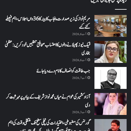
زیادہ پڑھی جانیوالی خبریں
مریم نواز کی زیر صدارت پنجاب کابینہ کا 36واں اجلاس،اہم فیصلے
کئے گئے
اگست 6, 2026
فیک نیوز پھیلانے والوں کا احتساب صحافتی تنظیمیں خود کریں: عظمیٰ
بخاری
اگست 6, 2026
جب طاقت کو انصاف کا نام دے دیا جائے
اگست 7, 2026
آزاد کشمیر کی عوام نے میاں محمد نواز شریف کے بیانیہ پر مہر ثبت کر
دی
اگست 3, 2026
گورننس کی مضبوطی، اختیارات کی نچلی سطح تک منتقلی وقت کی اہم