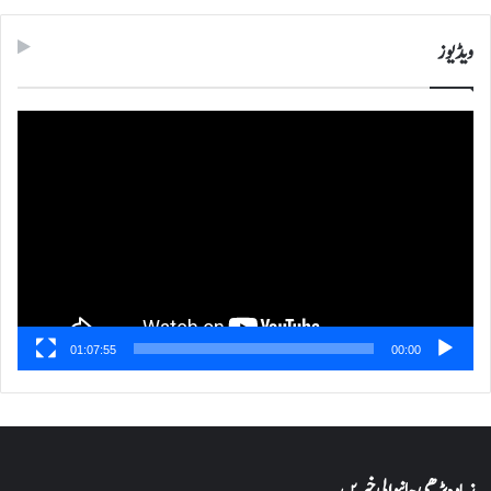
ویڈیوز
ویڈیو
پلیئر
01:07:55
00:00