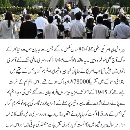
ہیروشیما پر امریکی ایٹمی حملے کو 80 سال مکمل ہوگئے جس سے جاپان سمیت دنیا بھر کے
لوگ آج بھی خوفزدہ ہیں۔یہ واقعہ 6 اگست 1945 کو دوسری عالمی جنگ کے آخری
دنوں میں پیش آیا جب امریکا نے جاپانی شہر ہیروشیما پر ایٹم بم گرایا جس کے نتیجے میں
ابتدائی دھماکے میں تقریباً 78000 افراد ہلاک ہو ئے تھے۔اس ایٹم بم کے اثرات
ایسے تھے کہ1945 کے آخر تک مزید ہزاروں افراد جان سے گئے جس کی وجہ ایٹم بم
سے پڑنے والے اثرات تھے۔ہیروشیما پر حملے کے 3 دن بعد ناگاساکی پر پلوٹونیم بم گرایا
گیا جس کے بعد 15 اگست کو جاپان نے ہتھیار ڈال دیے اور دوسری عالمی جنگ کا خاتمہ
ہوا۔ہر سال ہیروشیما میں 6 اگست کو یادگاری تقریبات منعقد کی جاتی ہیں اور اس سال