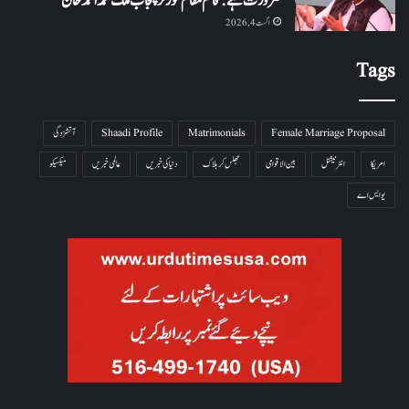
ضرورت ہے: قائم مقام گورنر پنجاب ملک محمد احمد خان
اگست 4, 2026
Tags
Female Marriage Proposal
Matrimonials
Shaadi Profile
آتشزدگی
امریکا
انٹرنیشنل
بین الاقوامی
جھلس کر ہلاک
دنیا کی خبریں
عالمی خبریں
میکسیکو
یو ایس اے