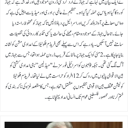
نے ایک بیان میں کہا ہے کہ جہاز کے اردگرد کئی ڈرون موجود ہیں اور خدشہ ہے کہ جہاز
کو روکا گیا ہو یا اس پر حملہ کیا گیا ہو۔ تنظیم نے عالمی برادری اور میڈیا سے اپیل کی ہے کہ
وہ اس معاملے پر آواز بلند کریں اور اسرائیل پر دباؤ ڈالیں تاکہ جہاز کو محفوظ راستہ دیا
جائے۔تاحال جہاز کے موجودہ مقام، عملے کی حالت یا کسی ممکنہ کارروائی کی تفصیلات
سامنے نہیں آ سکیں۔یاد رہے کہ اس سے پہلے بھی فریڈم فلوٹیلا کے امدادی مشن کو نشانہ
بنایا جا چکا ہے۔ 2 مئی کو ایک جہاز پر مالٹا کے قریب ڈرون حملہ ہوا تھا، جس سے جہاز میں
آگ لگ گئی تھی۔ جبکہ 9 جون کو اسرائیلی فورسز نے "میڈلین” نامی امدادی کشتی کو
بین الاقوامی پانیوں میں روک کر 12 افراد کو حراست میں لے لیا تھا۔فریڈم فلوٹیلا
کولیشن مختلف بین الاقوامی تنظیموں پر مشتمل اتحاد ہے، جس کا مقصد غزہ کی ناکہ بندی کو
ختم کرنا اور محصور فلسطینی عوام تک انسانی امداد پہنچانا ہے۔
ک