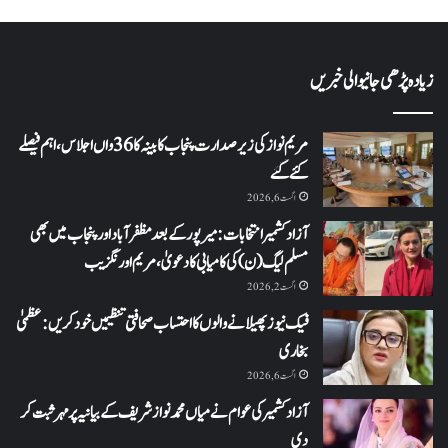
زیادہ پڑھی جانیوالی خبریں
مریم نواز کی زیر صدارت پنجاب کابینہ کا 36واں اجلاس،اہم فیصلے
کئے گئے
اگست 6, 2026
آزاد کشمیر انتخابات: میرپور کے بعد مظفرآباد اور پنجاب میں بھی
مسلم لیگ (ن) کی کامیابی کا دعویٰ، مریم اورنگزیب
اگست 2, 2026
فیک نیوز پھیلانے والوں کا احتساب صحافتی تنظیمیں خود کریں: عظمیٰ
بخاری
اگست 6, 2026
آزاد کشمیر کی عوام نے میاں محمد نواز شریف کے بیانیہ پر مہر ثبت کر
دی