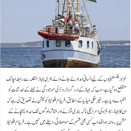
غزہ: فلسطینیوں کے لیے انسانی امداد لے جانے والے بحری جہاز حنظلہ سے رابطہ اچانک
منقطع ہو گیا ہے، جب کہ جہاز کے اردگرد ڈرونز کی موجودگی نے حملے کے خدشات کو
جنم دے دیا ہے۔غیر ملکی میڈیا کے مطابق، فریڈم فلوٹیلا کولیشن نے تصدیق کی ہے کہ
ان کا جہاز، جو غزہ کی اسرائیلی ناکہ بندی توڑنے اور متاثرہ لوگوں تک امداد پہنچانے کے
مشن پر روانہ ہوا تھا، اب کسی بھی قسم کے مواصلاتی رابطے میں نہیں ہے۔فریڈم فلوٹیلا