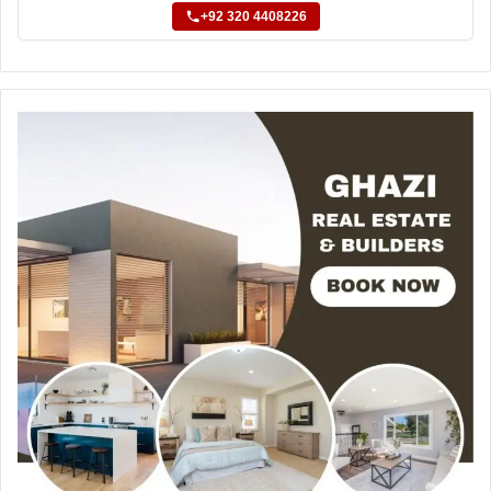
+92 320 4408226