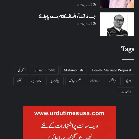
اگست 3, 2026
جب طاقت کو انصاف کا نام دے دیا جائے
اگست 7, 2026
Tags
Female Marriage Proposal
Matrimonials
Shaadi Profile
آتشزدگی
امریکا
انٹرنیشنل
بین الاقوامی
جھلس کر ہلاک
دنیا کی خبریں
عالمی خبریں
میکسیکو
یو ایس اے