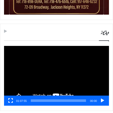
ویڈیوز
ویڈیو
پلیئر
01:07:55
00:00