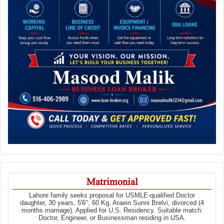
Matrimonial
Lahore family seeks proposal for USMLE-qualified Doctor
daughter, 30 years, 5'6", 60 Kg, Araein Sunni Brelvi, divorced (4
months marriage). Applied for U.S. Residency. Suitable match:
Doctor, Engineer, or Businessman residing in USA.