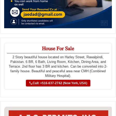
House For Sale
2 Story beautiful house located on Harley Street, Rawalpindi,
Pakistan. 6 BR, 6 Bath, Living Room, Kitchen, Dining Area, and
Terrace. 2nd floor has 3 BR and kitchen. Can be converted into 2-
family house. Beautiful and peaceful area near CMH (Combined
Military Hospital).
Call: +516-637-2742 (New York, USA)