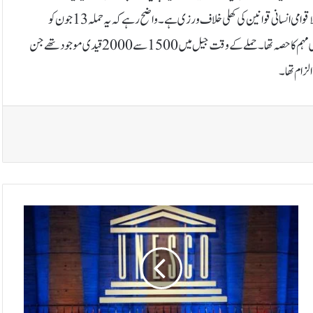
نے واضح کیا کہ اس حملے میں جیل کے چھ مختلف مقامات کو شدید نقصان پہنچا، جو بین الاقوامی انسانی قوانین کی کھلی خلاف ورزی ہے۔واضح رہے کہ یہ حملہ 13 جون کو
اسرائیل کی جانب سے ایران کے جوہری عزائم کو روکنے کے لیے شروع کی گئی بمباری مہم کا حصہ تھا۔ حملے کے وقت جیل میں 1500 سے 2000 قیدی موجود تھے جن
لزام تھا۔
ف
ل
س
ط
ی
ن
ی