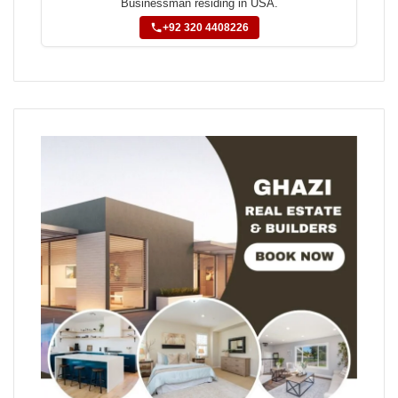
Businessman residing in USA.
+92 320 4408226