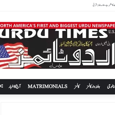
نالوجی
ہفتہ وار کالمز
کالمز
MATRIMONIALS
آج کا اخبار