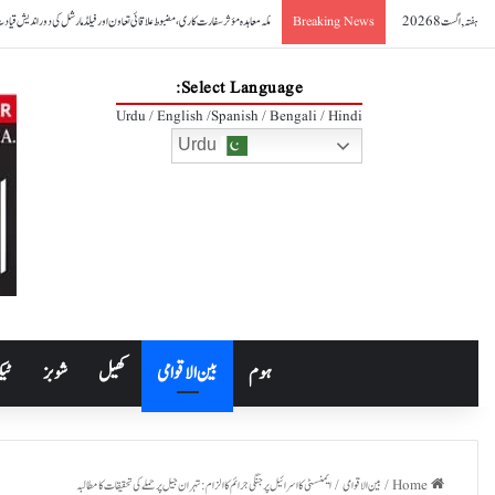
ہفتہ, اگست 8 2026
صدر آصف علی زرداری کا مکہ مشترکہ دفاعی معاہدے کا خیرمقدم
Breaking News
Select Language:
Urdu / English /Spanish / Bengali / Hindi
Urdu
ہوم
بین الاقوامی
کھیل
شوبز
ٹیک
Home
/
بین الاقوامی
/
ایمنسٹی کا اسرائیل پر جنگی جرائم کا الزام: تہران جیل پر حملے کی تحقیقات کا مطالبہ