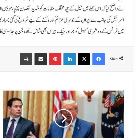
میں فرانس کے دو شہری سیسل کوہلر اور جیک پیرس بھی شامل تھے، جن پر جاسوسی کا ا
Print
Share via Email
Pinterest
LinkedIn
X
Facebook
Share
آ
پ
ر
ی
ش
ن
س