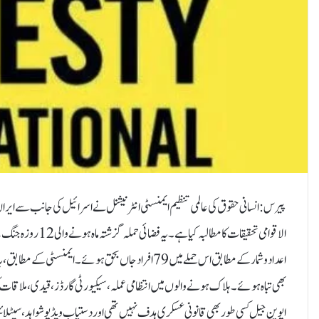
پیرس: انسانی حقوق کی عالمی تنظیم ایمنسٹی انٹرنیشنل نے اسرائیل کی جانب سے ایران 
الاقوامی تحقیقات کا
اعداد و شمار کے مطابق اس حملے میں 79 افراد جاں بحق ہوئے۔
بھی تباہ ہوئے۔ ہلاک ہونے والوں میں انتظامی عملہ، سیکیورٹی گارڈز، قیدی، ملاقات
ایوین جیل کسی طور بھی قانونی عسکری ہدف نہیں تھی اور دستیاب ویڈیو شواہد، سیٹلائٹ ت