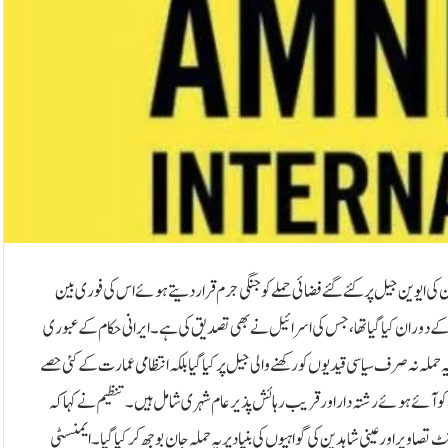
کی ایوین جیل پر کئے گئے فضائی حملے کو جنگی جرم قرار دیتے ہوئے اس کی فوری بین
 مطالبہ کیا ہے۔یہ فضائی حملہ گزشتہ ماہ ہونے والی 12 روزہ جنگ کے دوران کیا گیا تھا، جس کی اسرائیل نے بھی تصدیق کی ہے۔ ایرانی حکام کے عبوری
ایمنسٹی کے مطابق، یہ حملہ نہ صرف سیاسی قیدیوں کو رکھنے والی جیل پر کیا گیا بلکہ انتظامی عمارت کے کئی حصے
 کو آئے ہوئے رشتہ دار اور قریب رہائش پذیر عام شہری شامل ہیں۔تنظیم نے کہا کہ
صاویر اور عینی شاہدین کی گواہیوں کی بنیاد پر یہ حملہ جان بوجھ کر کیا گیا۔ایمنسٹی