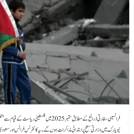
فرانسیسی سفارتی ذرائع کے مطابق ستمبر 2025 میں فل
نیویارک میں وزارتی سطح پر ابتدائی مذاکرات ہوں گے۔یہ کانفرنس فرانس اور سعودی 