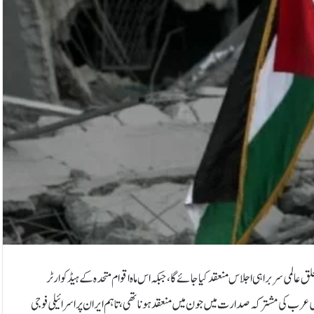
سطینی ریاست کے قیام سے متعلق عالمی سربراہی اجلاس منعقد کیا جائے گا، جبکہ اس ماہ اقوام متحدہ کے ہیڈکوارٹر
عرب کی مشترکہ صدارت میں جون میں منعقد ہونا تھی، تاہم ایران پر اسرائیلی فوجی