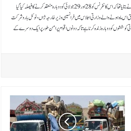
کارروائی کے باعث آخری لمحات میں ملتوی کر دی گئی تھی۔گزشتہ ہفتے سفارتی ذرائع نے بتایا تھا کہ اس کانفرنس کو 28 اور 29 جولائی کو دوبارہ منعقد کرنے کا فیصلہ کیا گیا
ق اس ماہ ہونے والے وزارتی اجلاس میں فرانسیسی وزیر خارجہ ژاں-نوئل بارو شرکت
ی کوششوں کو دوبارہ زندہ کرنا ہے تاکہ دونوں اقوام پرامن طور پر ایک دوسرے کے
ب
ر
ط
ا
ن
ی