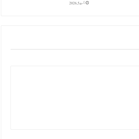
ف
اگست 5, 2026
ی
ہ
ط
و
ر
پ
ر
ل
ا
ن
ے
ک
ا
ا
ن
ک
ش
ا
ف
،