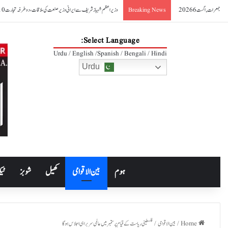
جمعرات, اگست 6 2026
وزیراعظم شہباز شریف سے ایرانی وزیر صنعت کی ملاقات، دوطرفہ تجارت 10 ارب ڈالر تک بڑھانے کے عزم کا اعادہ
Breaking News
Select Language:
Urdu / English /Spanish / Bengali / Hindi
Urdu
ہوم
بین الاقوامی
کھیل
شوبز
ٹیک
Home
/
بین الاقوامی
/
فلسطینی ریاست کے قیام پر ستمبر میں عالمی سربراہی اجلاس ہوگا