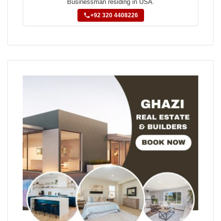
Businessman residing in USA.
+92 320 4408226