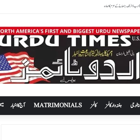
نالوجی
ہفتہ وار کالمز
کالمز
MATRIMONIALS
آج کا اخبار