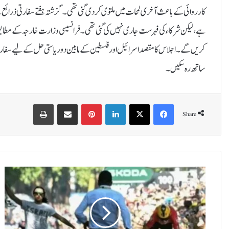
ہے، لیکن شرکاء کی فہرست جاری نہیں کی گئی تھی۔فرانسیسی وزارت خارجہ کے مطاب
کریں گے۔اجلاس کا مقصد اسرائیل اور فلسطین کے مابین دو ریاستی حل کے لیے سفارت
ساتھ رہ سکیں۔
Print
Share via Email
Pinterest
LinkedIn
X
Facebook
Share
ٹ
و
ر
ڈ
ی
ف