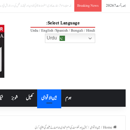
جمعہ, اگست 7 2026
صدر آصف علی زرداری کا مکہ مشترکہ دفاعی معاہدے کا خیرمقدم
Breaking News
Select Language:
Urdu / English /Spanish / Bengali / Hindi
Urdu
ہوم
بین الاقوامی
کھیل
شوبز
ٹیک
Home
/
بین الاقوامی
/
نیتن یاہو حکومت کی اہم اتحادی جماعت نے علیحدگی اختیار کرلی