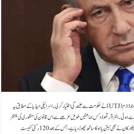
تل ابیب: اسرائیلی وزیراعظم نیتن یاہو کی حکومت کی اہم اتحادی جماعت یونائیٹڈ توراہ جوڈازم (UTJ) نے حکومت سے علیحدگی اختیار کرلی۔اسرائیلی میڈیا کے مطابق یہ
جہ سے ہوئی۔ الٹرا آرتھوڈوکس جماعتیں طویل عرصے سے اس قانون کی منظوری کی منتظر
تھیں۔UTJ کے ایک رکن پہلے ہی مستعفی ہو چکے تھے جبکہ اب جماعت کے باقی 6 ارکان نے بھی نیتن یاہو کا ساتھ چھوڑ دیا ہے، جس کے بعد 120 رکنی کنیسٹ