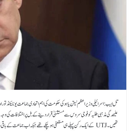
علیحدگی مذہبی طلبہ کو فوجی سروس سے مستثنیٰ قرار دینے کے بل پر اختلافات کی و