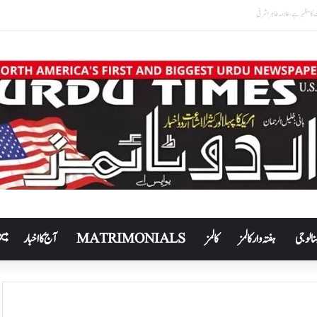
نالوجی
ہفتہ وار کالمز
کالمز
MATRIMONIALS
آج کا اخبار