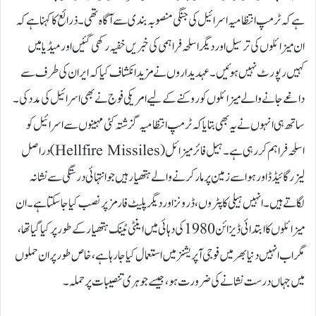
ہے کہ ٹرمپ انتظامیہ اسرائیل کی جنگی منصوبہ بندی سے آگاہ تھی۔ذرائع کا کہنا ہے کہ
ان میزائلوں کی ترسیل اور دیگر اسلحہ فراہمی کی خبریں خفیہ رکھی گئیں اور میڈیا میں
کہیں رپورٹ نہیں ہوئیں۔عہدیداروں نے مزید انکشاف کیا کہ ایران کی طرف سے
داغے جانے والے میزائلوں کو روکنے کے لیے امریکی فوج نے بھی اسرائیل کی مدد کی۔
ساتھ ہی انہوں نے یہ بھی بتایا کہ ٹرمپ انتظامیہ گزشتہ کئی مہینوں سے اسرائیل کو
اسلحہ فراہم کر رہی ہے۔ہیل فائر میزائل (Hellfire Missiles) دراصل
لیزر گائیڈڈ اور ہوا سے زمین پر مار کرنے والے ہتھیار ہیں جو انتہائی درستگی سے نشانہ
لگاتے ہیں۔ انہیں ہیلی کاپٹروں، ڈرونز اور دیگر پلیٹ فارمز پر نصب کیا جا سکتا ہے۔ان
میزائلوں کا ابتدائی ڈیزائن 1980 کی دہائی میں اینٹی ٹینک ہتھیار کے طور پر کیا گیا تھا،
مگر اب انہیں دنیا بھر میں فوجی آپریشنز میں استعمال کیا جا رہا ہے، خاص طور پر ان حملوں
میں جہاں درست نشانے کی ضرورت ہو، جیسے جوہری تنصیبات پر حملہ۔