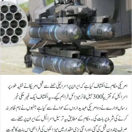
امریکی حکام نے انکشاف کیا ہے کہ ایران پر اسرائیلی حملے سے قبل امریکا نے خفیہ طور پر
اسرائیل کو تقریباً 300 ہیل فائر میزائل فراہم کیے۔ یہ انکشاف ایک غیر ملکی خبر
رساں ادارے نے دو امریکی عہدیداروں کے حوالے سے کیا ہے جنہوں نے نام ظاہر نہ
کرنے کی شرط پر بات کی۔حکام کے مطابق یہ ترسیل اسرائیل کے ایران پر حملے سے
صرف چند دن قبل کی گئی، اور اتنی بڑی مقدار میں میزائلوں کی فراہمی اس بات کا ثبوت