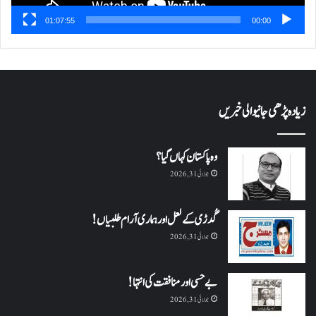
01:07:55
00:00
زیادہ پڑھی جانیوالی خبریں
وہ پاکستان کہاں گیا؟
جولائی 31, 2026
گُدڑی کے لعل اور ہماری آرام طلبیاں!
جولائی 31, 2026
بے حسی اور منافقت کی انتہا !
جولائی 31, 2026