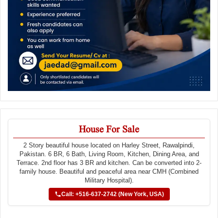
House For Sale
2 Story beautiful house located on Harley Street, Rawalpindi,
Pakistan. 6 BR, 6 Bath, Living Room, Kitchen, Dining Area, and
Terrace. 2nd floor has 3 BR and kitchen. Can be converted into 2-
family house. Beautiful and peaceful area near CMH (Combined
Military Hospital).
Call: +516-637-2742 (New York, USA)