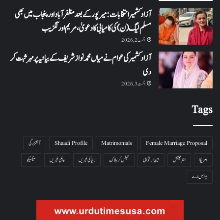
آزاد کشمیر انتخابات: میرپور کے بعد مظفرآباد اور پنجاب میں بھی
مسلم لیگ (ن) کی کامیابی کا دعویٰ، مریم اورنگزیب
اگست 2, 2026
آزاد کشمیر کی عوام نے میاں محمد نواز شریف کے بیانیہ پر مہر ثبت کر
دی
اگست 3, 2026
Tags
Female Marriage Proposal
Matrimonials
Shaadi Profile
آتشزدگی
امریکا
انٹرنیشنل
بین الاقوامی
جھلس کر ہلاک
دنیا کی خبریں
عالمی خبریں
میکسیکو
یو ایس اے