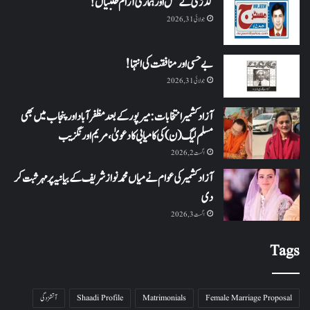
گُدڑی کے لعل اور ہماری آرام طلبیاں!
جولائی 31, 2026
بے حسی اور منافقت کی انتہا !
جولائی 31, 2026
آزاد کشمیر انتخابات: میرپور کے بعد مظفرآباد اور پنجاب میں بھی
مسلم لیگ (ن) کی کامیابی کا دعویٰ، مریم اورنگزیب
اگست 2, 2026
آزاد کشمیر کی عوام نے میاں محمد نواز شریف کے بیانیہ پر مہر ثبت کر
دی
اگست 3, 2026
Tags
Female Marriage Proposal
Matrimonials
Shaadi Profile
آتشزدگی