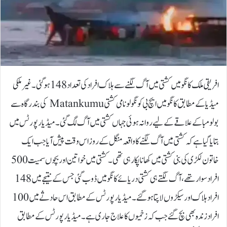
افریقی ملک کانگو میں کشتی میں آگ لگنے سے ہلاک افراد کی تعداد 148 ہوگئی۔غیر ملکی
میڈیا کے مطابق کانگو میں ایچ بی کونگولو نامی کشتی Matankumu کی بندرگاہ سے
بولومبا کے علاقے کے لیے روانہ ہوئی جہاں کشتی میں آگ لگ گئی۔میڈیا رپورٹس میں
بتایا گیا ہے کہ کشتی میں آگ لگنے کا واقعہ منگل کے روز اس وقت پیش آیا جب ایک
خاتون لکڑی کی بنی کشتی میں کھانا پکا رہی تھی۔کشتی میں خواتین اور بچوں سمیت 500
افرادسوار تھے، آگ لگتے ہی کشتی دریائے کانگو میں ڈوب گئی جس کے نتیجے میں 148
افراد ہلاک اور سیکڑوں لاپتا ہوگئے۔میڈیا رپورٹس کے مطابق اس حادثے میں 100
افراد زندہ بھی بچ گئے جب کہ زخمیوں کا علاج جاری ہے۔ میڈیا رپورٹس کے مطابق