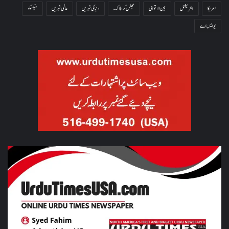
امریکا
انٹرنیشنل
بین الاقوامی
جھلس کر ہلاک
دنیا کی خبریں
عالمی خبریں
میکسیکو
یو ایس اے