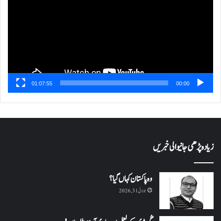
01:07:55
00:00
زیادہ پڑھی جانیوالی خبریں
وہ پاکستان کہاں گیا؟
جولائی 31, 2026