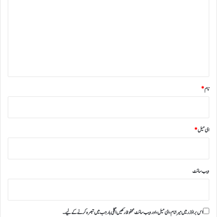
ص
ر
ہ
*
نام
*
ای میل
*
ویب‌ سائٹ
اس براؤزر میں میرا نام، ای میل، اور ویب سائٹ محفوظ رکھیں اگلی بار جب میں تبصرہ کرنے کےلیے۔