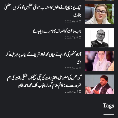
فیک نیوز پھیلانے والوں کا احتساب صحافتی تنظیمیں خود کریں: عظمیٰ
بخاری
اگست 6, 2026
جب طاقت کو انصاف کا نام دے دیا جائے
اگست 7, 2026
آزاد کشمیر کی عوام نے میاں محمد نواز شریف کے بیانیہ پر مہر ثبت کر
دی
اگست 3, 2026
گورننس کی مضبوطی، اختیارات کی نچلی سطح تک منتقلی وقت کی اہم
ضرورت ہے: قائم مقام گورنر پنجاب ملک محمد احمد خان
اگست 4, 2026
Tags