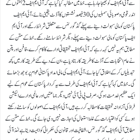
سے آئی ایم ایف کو بھیجا جارہا ہے۔خط میں مطالبہ کیا گیا ہے کہ آئی ایم ایف 2 ہفتوں کے
اندر قومی و صوبائی اسمبلیوں کی 30فیصد نشستوں کا آڈٹ یقینی بنائے، آئی ایم ایف
پاکستان کو مالی سہولت دینے سے پہلے گڈ گورننس سے متعلق شرائط رکھے اور آئی ایم
ایف پاکستان کو مالی سہولت دینے سے پہلے دیگر شرائط سامنے رکھے۔خط کے متن کے
مطابق ہم یہ نہیں کہہ رہے کہ آئی ایم ایف تحقیقاتی ادارے کا کام کرے، فافن اور پتن
نے عام انتخابات کے آڈٹ کا طریقہ کار بتا دیا ہے، ان کے دیے گئے طریقہ کار میں کچھ
تبدیلیاں کرکے اطلاق کیا جائے، آئی ایم ایف کی مالی امداد پاکستانی عوام پر بوجھ بڑھائے
گی۔خط میں کہا گیا ہے کہ آئی ایم ایف کی طرف سے یہ کردار پاکستان کے عوام کے لیے
ایک عظیم خدمت ہوگی، صرف پی ٹی آئی نہیں دیگر جماعتیں اور عالمی ادارے الیکشن
فراڈ کی آزادانہ تحقیقات کا مطالبہ کررہے ہیں، آئی ایم ایف کے اصولوں کو سامنے رکھتے
ہوئے کسی کو اختیارات کے غلط استعمال کی اجازت نہیں دی جائے گی۔خط کے متن کے
مطابق آئی ایم ایف گڈ گورننس، شفافیت اور قانون کی حکمرانی کو اہمیت دیتا ہے لہٰذا آئی