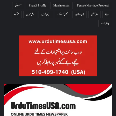
Female Marriage Proposal
Matrimonials
Shaadi Profile
آتشزدگی
امریکا
انٹرنیشنل
بین الاقوامی
جھلس کر ہلاک
دنیا کی خبریں
عالمی خبریں
میکسیکو
یو ایس اے