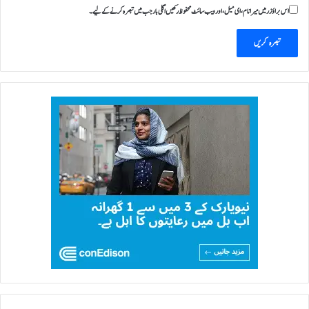
اس براؤزر میں میرا نام، ای میل، اور ویب سائٹ محفوظ رکھیں اگلی بار جب میں تبصرہ کرنے کےلیے۔