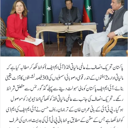
پاکستان تحریک انصاف نے عالمی مالیاتی فنڈ (آئی ایم ایف) کو خط لکھ کر مطالبہ کیا ہے کہ
مالیاتی ادارہ 2 ہفتوں کے اندر قومی و صوبائی اسمبلیوں کی 30فیصد نشستوں کا آڈٹ یقینی
بنائے، آئی ایم ایف پاکستان کو مالی سہولت دینے سے پہلے گڈ گورننس سے متعلق شرائط
رکھے۔تحریک انصاف کی جانب سے عالمی مالیاتی فنڈ کو لکھا گیا خط جیو نیوز کوموصول
ہوگیا۔پی ٹی آئی کے بانی عمران خان کے ترجمان رؤف حسن نے آئی ایم ایف کی ایم ڈی
کو خط لکھا ہے جس کے متن کے مطابق یہ خط بانی پی ٹی آئی کی ہدایت اور ان کی طرف