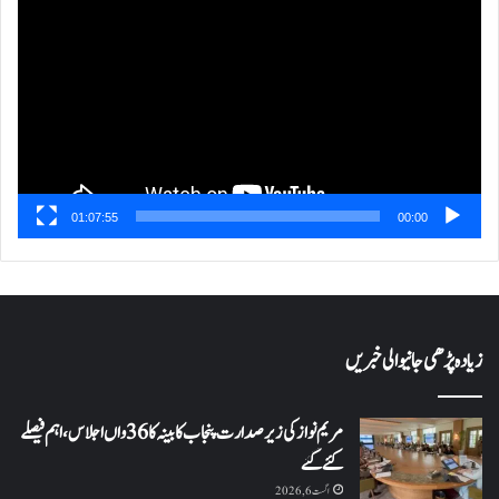
پلیئر
01:07:55
00:00
زیادہ پڑھی جانیوالی خبریں
مریم نواز کی زیر صدارت پنجاب کابینہ کا 36واں اجلاس،اہم فیصلے
کئے گئے
اگست 6, 2026