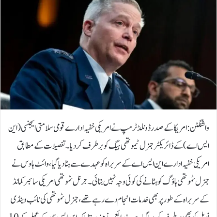
واشنگٹن : امریکا کے صدر ڈونلڈ ٹرمپ نے امریکی خفیہ ادارے قومی سلامتی ایجنسی (این
ایس اے) کے ڈائریکٹر جنرل ٹیموتھی ہیگ کو برطرف کردیا۔تفصیلات کے مطابق
امریکی خفیہ ادارے این ایس اے کے سربراہ کو عہدے سے ہٹا دیا گیا، وائٹ ہاوس نے
جنرل ٹموتھی ہاؤگ کو ہٹانے کی کوئی وجہ نہیں بتائی۔جرنل ٹموتھی امریکی سائبر کمانڈ
کے سربراہ کے طور پر بھی خدمات انجام دے رہے تھے، جنرل ٹموتھی کی نائب وینڈی