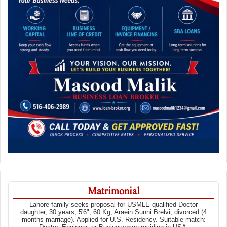
Matrimonial
Lahore family seeks proposal for USMLE-qualified Doctor
daughter, 30 years, 5'6", 60 Kg, Araein Sunni Brelvi, divorced (4
months marriage). Applied for U.S. Residency. Suitable match: