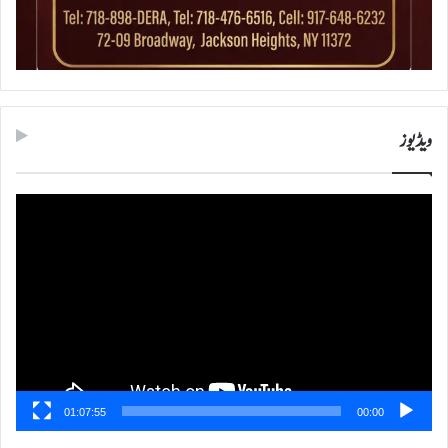
ویڈیوز
ویڈیو
پلیئر
01:07:55
00:00