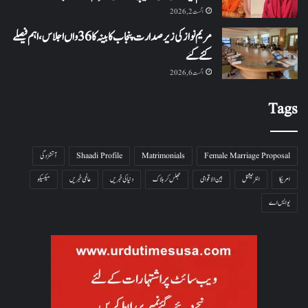
اگست 2, 2026
مریم نواز کی زیر صدارت پنجاب کابینہ کا 36واں اجلاس،اہم فیصلے
کئے گئے
اگست 6, 2026
Tags
Female Marriage Proposal
Matrimonials
Shaadi Profile
آتشزدگی
امریکا
انٹرنیشنل
بین الاقوامی
جھلس کر ہلاک
دنیا کی خبریں
عالمی خبریں
میکسیکو
یو ایس اے