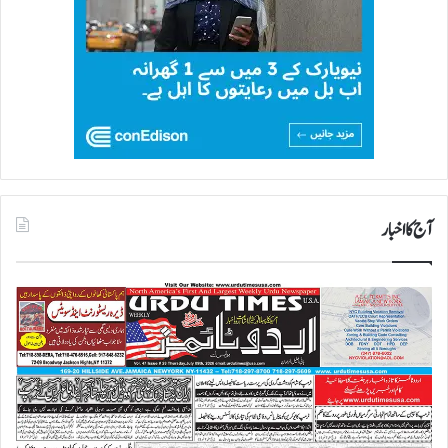
گ
ئ
ے
آج کا اخبار