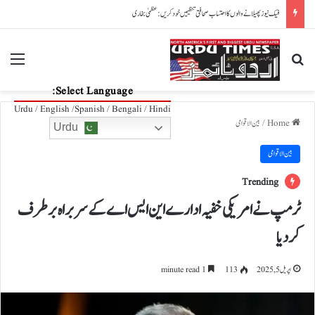
پاکستان، آذربائیجان تعلقات مزید مضبوط بنانے کے عزم کا اعادہ
nu
Search for
Select Language:
Urdu / English /Spanish / Bengali / Hindi
Home
/
بین الاقوامی
Urdu
بین الاقوامی
Trending
ٹرمپ نے امریکی خفیہ ادارے این ایس اے کے سربراہ برطرف
کردیا
اپریل 5, 2025
113
1 minute read