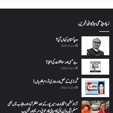
زیادہ پڑھی جانیوالی خبریں
وہ پاکستان کہاں گیا؟
جولائی 31, 2026
بے حسی اور منافقت کی انتہا !
جولائی 31, 2026
گُدڑی کے لعل اور ہماری آرام طلبیاں!
جولائی 31, 2026
آزاد کشمیر انتخابات: میرپور کے بعد مظفرآباد اور پنجاب میں بھی
مسلم لیگ (ن) کی کامیابی کا دعویٰ، مریم اورنگزیب