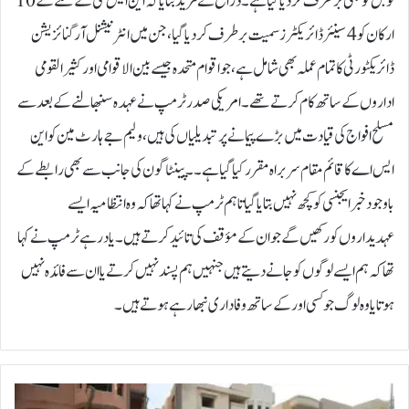
نوبل کو بھی برطرف کر دیا گیا ہے۔ذرائع نے مزید بتایا کہ این ایس سی کے عملے کے 10
ارکان کو 4 سینئر ڈائریکٹرز سمیت برطرف کردیا گیا، جن میں انٹرنیشنل آرگنائزیشن
ڈائریکٹورٹی کا تمام عملہ بھی شامل ہے، جو اقوام متحدہ جیسے بین الاقوامی اور کثیرالقومی
اداروں کے ساتھ کام کرتے تھے۔امریکی صدر ٹرمپ نے عہدہ سنبھالنے کے بعد سے
مسلح افواج کی قیادت میں بڑے پیمانے پر تبدیلیاں کی ہیں، ولیم جے ہارٹ مین کو این
ایس اے کا قائم مقام سربراہ مقرر کیا گیا ہے۔۔پینٹاگون کی جانب سے بھی رابطے کے
باوجود خبرایجنسی کو کچھ نہیں بتایا گیا تاہم ٹرمپ نے کہا تھا کہ وہ انتظامیہ ایسے
عہدیداروں کو رکھیں گے جو ان کے مؤقف کی تائید کرتے ہیں۔یاد رہے ٹرمپ نے کہا
تھا کہ ہم ایسے لوگوں کو جانے دیتے ہیں جنہیں ہم پسند نہیں کرتے یا ان سے فائدہ نہیں
ہوتا یا وہ لوگ جو کسی اور کے ساتھ وفاداری نبھا رہے ہوتے ہیں۔
ص