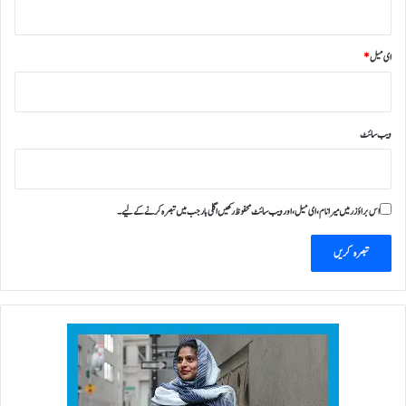
ی
ہ
ک
ای میل
*
ا
ر
و
ں
ویب‌ سائٹ
ک
ے
6
0
اس براؤزر میں میرا نام، ای میل، اور ویب سائٹ محفوظ رکھیں اگلی بار جب میں تبصرہ کرنے کےلیے۔
ک
ھ
ر
ب
ڈ
ا
ل
ر
ڈ
و
ب