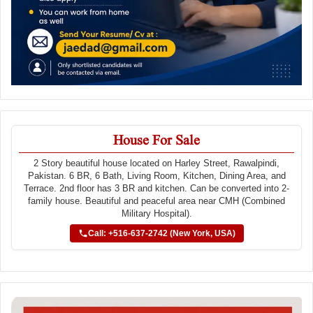
House For Sale
2 Story beautiful house located on Harley Street, Rawalpindi,
Pakistan. 6 BR, 6 Bath, Living Room, Kitchen, Dining Area, and
Terrace. 2nd floor has 3 BR and kitchen. Can be converted into 2-
family house. Beautiful and peaceful area near CMH (Combined
Military Hospital).
Call: +516-637-2742 (New York, USA)