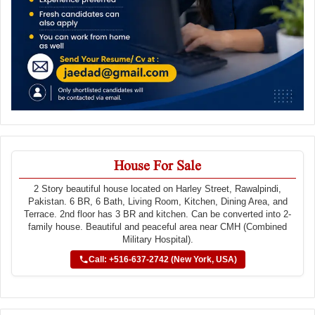
House For Sale
2 Story beautiful house located on Harley Street, Rawalpindi,
Pakistan. 6 BR, 6 Bath, Living Room, Kitchen, Dining Area, and
Terrace. 2nd floor has 3 BR and kitchen. Can be converted into 2-
family house. Beautiful and peaceful area near CMH (Combined
Military Hospital).
Call: +516-637-2742 (New York, USA)