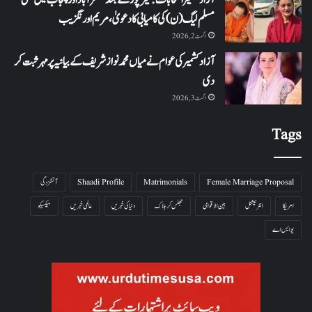
مسلم لیگ (ن) کی کامیابی کا دعویٰ، مریم اورنگزیب
اگست 2, 2026
آزاد کشمیر کی عوام نے میاں محمد نواز شریف کے بیانیہ پر مہر ثبت کر
دی
اگست 3, 2026
Tags
Female Marriage Proposal
Matrimonials
Shaadi Profile
آتشزدگی
امریکا
انٹرنیشنل
بین الاقوامی
جھلس کر ہلاک
دنیا کی خبریں
عالمی خبریں
میکسیکو
یو ایس اے