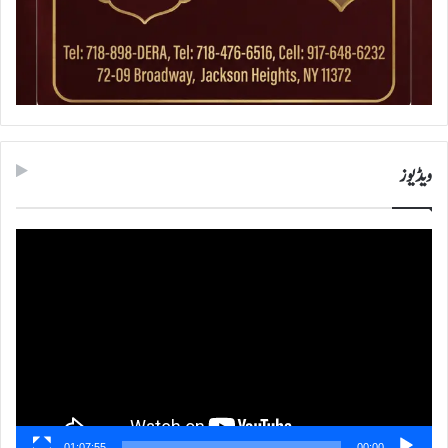
ویڈیوز
ویڈیو
پلیئر
01:07:55
00:00