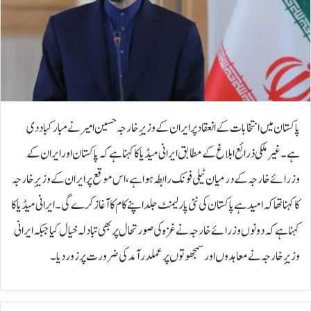
پاکستان میں انتخابات کے انعقاد پر ایران کے وزیرِ خارجہ حسین امیر نے مبارکباد دی
ہے۔غیر ملکی ذرائع ابلاغ کے مطابق ایرانی میڈیا کا کہنا ہے کہ پاکستان اور ایران کے
وزرائے خارجہ کے درمیان ٹیلی فونک رابطہ ہوا ہے، اس موقع پر ایران کے وزیرِ خارجہ
کا کہنا تھا کہ امید ہے پاکستان کی نئی پارلیمنٹ جلد اپنے کام کا آغاز کرے گی۔ایرانی میڈیا کا
کہنا ہے کہ دونوں وزرائے خارجہ نے غزہ کی صورتحال پر بھی تبادلہ خیال کیا جبکہ ایرانی
وزیرِ خارجہ نے معاہدوں اور سمجھوتوں پر عملدرآمد کی ضرورت پر زور دیا۔