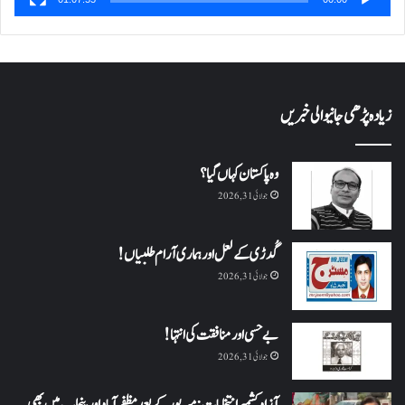
زیادہ پڑھی جانیوالی خبریں
وہ پاکستان کہاں گیا؟
جولائی 31, 2026
گُدڑی کے لعل اور ہماری آرام طلبیاں!
جولائی 31, 2026
بے حسی اور منافقت کی انتہا !
جولائی 31, 2026
آزاد کشمیر انتخابات: میرپور کے بعد مظفرآباد اور پنجاب میں بھی