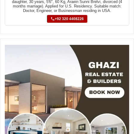
daughter, 30 years, 5'6", 60 Kg, Araein Sunni Brelvi, divorced (4
months marriage). Applied for U.S. Residency. Suitable match:
Doctor, Engineer, or Businessman residing in USA.
+92 320 4408226