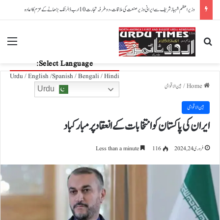
امریکا: پوتے نے بیگ میں توپ کے گولے رکھ دیے، دادی ایئرپورٹ پر پکڑی گئیں
nu
Search for
Select Language:
Urdu / English /Spanish / Bengali / Hindi
Home
/
بین الاقوامی
Urdu
بین الاقوامی
ایران کی پاکستان کوانتخابات کے انعقاد پر مبارکباد
فروری 24, 2024
116
Less than a minute