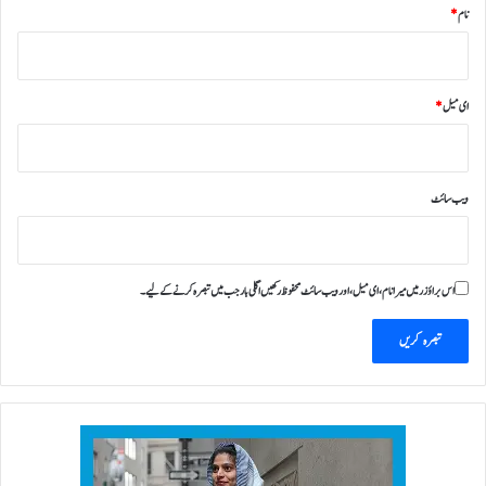
نام
*
ای میل
*
ویب‌ سائٹ
اس براؤزر میں میرا نام، ای میل، اور ویب سائٹ محفوظ رکھیں اگلی بار جب میں تبصرہ کرنے کےلیے۔