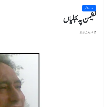
ہفتہ وار کالمز
نشیمن پہ بجلیاں
اگست 23, 2024