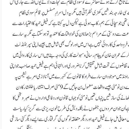
نین کے تابع کرتے ہوئے معاشرے کو سودی نظام سے نجات دلا ئے یوں اللہ سے جاری اس
سی خارجہ بندشیں کھڑی نظر آتی ہیں مگر یہ دل اسرار ِ مسلسل پر قائم سودی نظام ِ
تھی جو سچائی کے ہم رکاب ہوئی ہے لیکن دل یہ کہتا ہے کہ فیض حمید کا اختیارات سے
اعت سے دوستی کے مراسم بڑھانا ان کی خواہشتات کا عندیہ تو ہو سکتا ہے مگر یہ سارے
 سب فرد ِ واحد کی کاروائی نہیں ہے اس میں اور لوگ بھی شامل ہیں جیسے ڈپٹی سپرنٹنڈنٹ
ر کے عمران خان کو پیغام رسانی و سہولت کاری کی وجہ بنے ہیں اس ساری کاروائی میں
ے تقاضوں کے تحت شامل ِ تفتیش کرنا ضروری اور انتہائی اہم ہے فیض حمید صاحب جو اپنی
نڈ میں موجود ان سارے افراد کا قانون کے کٹہرے میں آنا لازمی امر ہے نشیمن پہ
بجلیاں گرانے والے عناصر کو اگر سبق آموز انجام سے ہمکنار نہ کیا گیا تو پھر ہر دوسرے دن نو مئی جیسے واقعات معمول بن جائیں گے 9مئی صرف انتشار یا خلفشار کا دن
ھانے کی سازشیں پنہاں تھیں نو مئی کو جہاں قانون اور دفاعی اداروں نے صبر و تحمل کا
ن ہے اُن جوان مردوں پر جنھوں نے بنگلہ دیش کی طرح خون ریزی سے گریز کیا ریاست
 معافی مل جائے فیض حمید اور دیگر متعلقہ لوگوں کی گرفتاری سے ایسے دیگر کئی سازشی