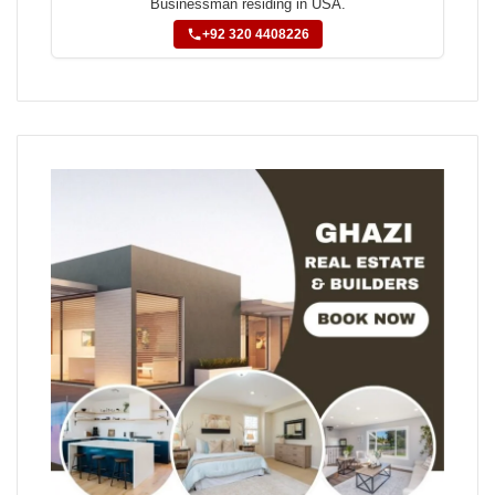
Businessman residing in USA.
+92 320 4408226