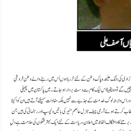
کے آزادی کی جنگ علیحدہ پاک وطن کے لئے لڑ رہا ہوں اُس میں رہنے والے وطن فروشی
چیں گے تو وہ یقینا اس نیک کام سے دست بردار ہو جاتے ۔میں پاکستان میں پھیلی
اور اس وابستہ لوگ خدمت کے جذبے سے نہیں بلکہ مفادات سمیٹنے آتے ہیں ان کو اکیلا
 خطاب کرتے ہوئے آرمی چیف جنرل عاصم منیر کی باتیں دلچسپ اور رہنمائی کی ہیں جن
نہ برتنے کا واشگاف الفاظ میں اعلان ،ریاست کے لئے ایک بہتر شگون کی علامت ہے دل ِ