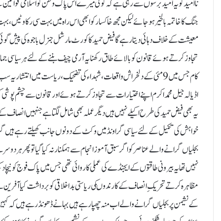
نا اُمید کو یہ اُمید برسوں سے رہی ہے کہ کوئی میرے اس پاک وطن کو اسلامی قوا
جنگ کا خاتمہ بالخیر ہو جائے لیکن مجھ خاکسار کو ابھی اس راہ میں بہت سی رکاوٹیں ،بہت 
معیشت کے خلاف دہائی دیتا رہے گا فیض حمید کا کورٹ مارشل جنرل باجوہ کی پیش گوئی 
تجاوز کرتے ہوئے قانون کو بالائے طاق رکھنا یہ آرمی چیف بننے کے لئے ہر سیاسی جم
کام جس میں 9مئی کے دلخراش واقعات ،شہداء کی تضحیک ،ریاست میں انتشار یہ
اڈیالہ جیل محمد اکرم اپنے اختیارات سے تجاوز کرتے ہوئے اور قانون سے چشم پوشی ک
یہ بھی فیض حمید کی طرح اکیلے نہیں ہیں دیگر عملہ بھی شامل لگتا ہے جنہیں انصاف ک
خواہش کی تکمیل کے لئے سیاسی گراونڈ میں وکٹ کے دونوں جانب کھیلتے رہے ہیں گراو
نہیں تھا یہ بیرونی طاقتوں کے ایجنڈے کی عملی کاروائی تھی جس میں پاک فوج کو نیچا دک
مظاہرہ کرتے تحریک ِ انصاف کے کارندوںکی ریاستی بد اخلاقی کو برداشت کیا آفری
کے نشیمن پر بجلیاں گرانے والے اب منہ چھپا رہے ہیں بہانے ڈھونڈ رہے ہیں کہ کہیں