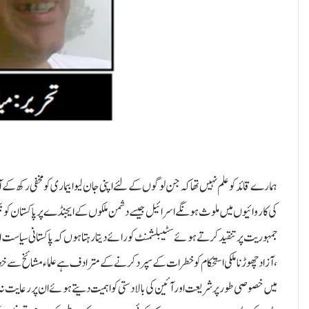
ہمارے قائدکو علم نہیں تھا کہ جن لوگوں کے لئے اپنی جان لیوا بیماری کو مخفی رکھ 
کی کاروائیوں میں ملوث ہونگے اسرائیل جیسے دشمن ملکوں کے ایجنڈے پر پاکستان کو بی
جمہوریت پر تنقید کرتے ہوئے سٹیبلشمنٹ کو رائے دیتا رہتا ہوں کہ پاکستانی سیاست 
،آزاد چھوڑنا ملکی استحکام کو خطرات کے سپرد کرنے کے مترادف ہے علماء مشائخ سے
میں خصوصی طور پر شریعت اور آئین کی بالا دستی کو اہمیت دیتے ہوئے ان پر رعایت 