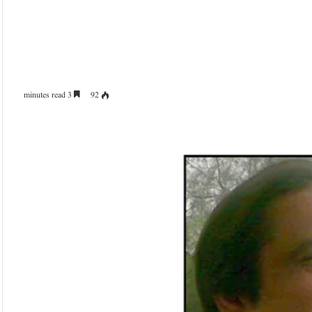
3 minutes read
92