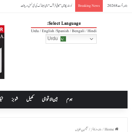
ہفتہ, اگست 8 2026
کوسٹا ریکا میں ’’کافی فرآگ‘‘ نامی مینڈک کی نئی نسل دریافت
Breaking News
Select Language:
Urdu / English /Spanish / Bengali / Hindi
Urdu
ہوم
بین الاقوامی
کھیل
شوبز
ٹیک
Home
/
ہفتہ وار کالمز
/
نشیمن پہ بجلیاں