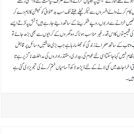
ئے ہوئے تھے ہمارے نشیمن پہ بجلیاں گرانے والے صرف سیاست سے وابستگی رکھنے
کام کرنے والے افسروں سے لیکر نچلے طبقے تک سب بدعنوانی کو کمیشن کا نام دے کر
ے انھیں خزانے سے اربوں روپے شکریئےکے ساتھ دئیے جارہے ہیں آتش پہ اُڑتے ایسے
جلی کی قیمیتوں کا اس قدر غیر مناسب ہونا کہ وہ گھروں کے کرایوں سے بھی بڑھ جائے تو
 آب و تاب کے ساتھ صحرائے زندگی کو جھلسا رہا ہے جب بڑی طاقتیں وسائل پر قابض
ام نہیں کہا جا سکتا اسی لئے عوام کی بیداری ، مقتدر اداروں کی مداخلت ناگزیر ہے تا
کومتی اخراجات میں کمی لانے کے لئے ڈیڑھ لاکھ آسامیاں ختم کرنے کی تجویز دی گئی ہے