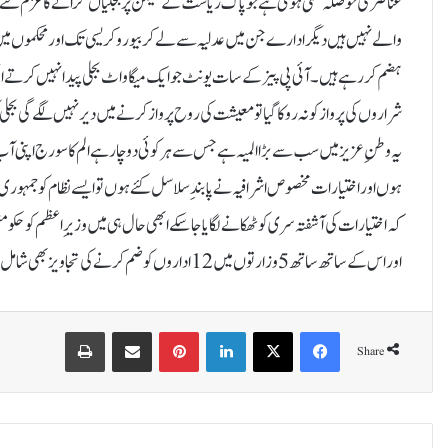
عناصر کی حوصلہ شکنی ہوئی ہے جو پاک ریاست کے نشیمن پر بجلیاں گرانے کا عزم ک
والے نہیں ہیں دیگر ادارے جن میں عدلیہ سے لے کر بیوروکریسی تک اور محکموں میں 
ہضم کر رہے ہیں۔آئی پی پیز کے سات یونٹ جو ایک میگا واٹ بجلی پیدا نہیں کر ت
شراروں کی پرواز کو نہ روکا گیا تو معیشت کی روح پرواز کرنے میں دیر نہیں لگے گی ب
یہ وطن ِ عزیز میں سب سے بڑا المیہ ہے جس سے ہر کوئی دوچار ہے الم کا سورج اپنی
ہوں اور اختیارات مخصوص اشرافیہ نے پابند ِ سلاسل کئے ہوں تو ایسے نظام کو جمہوری نظ
کہ اختیارات کی آشفتہ سری کو ٹھکانے لگایا جا سکے ابھی حال ہی میں وزیر ِ اعظم کو ح
اور اس کے ساتھ ساتھ 5وزارتوں میں 12 اداروں کو ضم کرنے کی تجاویز بھی شامل ہیں ۔
Print
Share via Email
Pinterest
LinkedIn
X
Facebook
Share