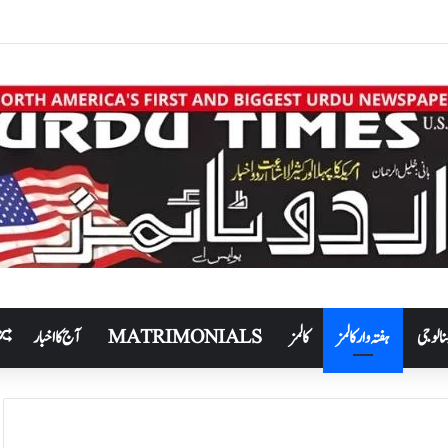
نالوجی
ہفتہ وار کالمز
کالمز
MATRIMONIALS
آج کا اخبار