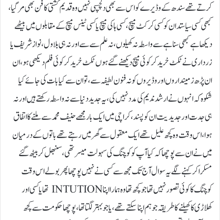
کرتے تھے سندھ کے وڈیرے کو اس سے بھی دلچسپی نہیں وہ قدیم کشتی کا فن بھی مر گیا،
کبھی کسی سیاستدان کو کسی کرکٹ میچ، کسی ہاکی میچ یا کسی ٹینس میچ کے مقابلوں میں بیٹھے
دیکھا ہے کبھی سنا ہے سے واسطہ نہ کھیلوں ، نہ علم سے سے اور نہ ہی بلاول، نواز شریف یا
زرداری نے ٹکٹ خرید کر کوئی میچ دیکھنے گئے ہوں ٹکٹ خرید کر کوئی فلم دیکھی ہو ، ان
ان پڑھ زمینداروں اور وڈیروں کو نہ فنون لطیفہ سے، تو ان سے کیا بات کی جائے کیا
شکوہ کہ انہوں نے ارشد ندیم کی مدد نہیں کی، یہ جدید دنیا سے نہ واسطہ رکھتے ہیں اور نہ
ہی جدت اور جدیدیت ان کو پسند ، کراچی میں ایک بار مجھے حنیف محمد سے ملنے کا اتفاق
ہوا، اس وقت وہ کچھ علیل تھے ایک معقول سے گھر میں رہتے تھے باتوں کے درمیان
میں نے ان سے پوچھا کہ کیا آپ کو کوچنگ کی سہولت میسر تھی، سنبھل کر بیٹھ گئے
مسکرا کر کہنے لگے یہ سوال آج تک مجھ سے کسی نے نہیں پوچھا پھر بولے اس وقت
کوچنگ کا کوئی تصور نہیں تھا جو کچھ تھا وہ ہمارا اپنا INTUTION تھا یا کسی اور
کھلاڑی کا کھیلنے کا طریقہ جو ہم اپنا سکتے تھے، یا جو بہتر لگتا تھا، پوچھا حکومت سے کچھ