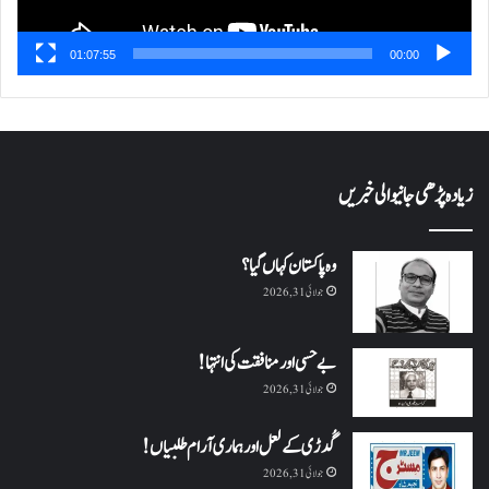
01:07:55
00:00
زیادہ پڑھی جانیوالی خبریں
وہ پاکستان کہاں گیا؟
جولائی 31, 2026
بے حسی اور منافقت کی انتہا !
جولائی 31, 2026
گُدڑی کے لعل اور ہماری آرام طلبیاں!
جولائی 31, 2026