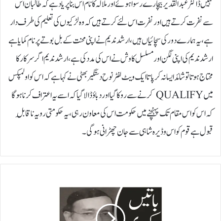
نہیں ڈاکٹر عبدالقدیر بیچارے رسوا ہوئے اور ملالہ کا نام اس بنا پر یاد ہے کہ طالبان اس
سے نفرت کرتے ہیں اور نفرت اس لئے کرتے ہیں کہ وہ لڑکیوں کی تعلیم کی طرف دار
ہے، یہ ہمارے دور کی سچائیاں ہیں، ارشد ندیم نے اپنی محنت کے بل بوتے پر نام کمایا ہے
ارشد ندیم کی اپنی لگن اور مسلسل کاوش نے اس کی مدد کی ہے، ارشد ندیم اگر سرکار کا
محتاج ہوتا تو شائد ایسا نہ کر پاتا ایک ویٹ لفٹر نوح دستگیر بھٹی نے کہا ہے کہ اس کو اولمپکس
میں QUALIFY کرنے سے روکا گیا اور دباؤ ڈالا گیا کہ اسے یہ اعتراف کرنا ہوگا
کہ اس کو اس مقام تک پہنچنے میں حکومت اس کی معاون رہی، یہ حکومتی رویہ ناقابلِ
قبول ہے قوم کو اس وڈیرہ شاہی سے جان چھڑانی ہو گی۔
ا
ر
ش
د
ن