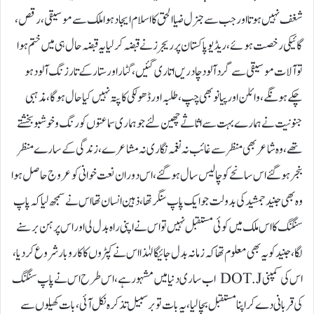
شغف نہیں ہوتا اور جب سے جنرل ضیا الحق کا اسلام ایجاد ہوا ملک سے موسیقی، رقص،
گائیکی رخصت ہوئے، ریڈیو پاکستان پر ریجرز نے قبضہ کر لیا یہ قبضہ حال ہی میں ختم ہوا
تو آلات موسیقی سے گرد آلود چادریں اتاری گئیں، گٹار اور ستار کے تار زنگ آلود ہو
چکے ہونگے ، وائلن اور پیانو بھی چپ ، طلبہ اور ڈھولکی کا پتہ نہیں کیا حال ہوگا، مذہبی
جنونیت نے ہمارے بہت سے اثاثے چھین لئے جو ہماری سماعتوں کو رنگ و خوشبو بخشتے
تھے، وہ شاعر بھی منظر سے غائب نہ نغمہ نگاری نہ مشاعرے، زندگی کے سارے منظر
بنجر ہو گئے اس سانحے کو چالیس سال ہو گئے ، اس دوران نعت خوانی کو عروج حاصل ہوا
وہ بھی جنید جمشید کی بدولت جو ایک پاپ سنگر تھا، ذہین انسان تھا اس نے سمجھ لیا کہ پاپ
سنگنگ کااس ملک میں کوئی مستقبل نہیں تو اس نے اپنی راہ بدل لی اور اس پر ہن برسنے
لگا، جنید کو یہ بھی معلوم تھا کہ زمانہ بدل جائیگا لہٰذا اس نے کپڑوں کا کاروبار شروع کر دیا،
اس کی کمپنی DOT.J اب ساری دنیا میں مشہور ہے ، اس طرح اس نے پاپ سنگنگ
کی قربانی دے کر اپنا مستقبل بچا لیا، یہ بات تو برسبیل تذکرہ نکل آئی، بات کھیلوں سے