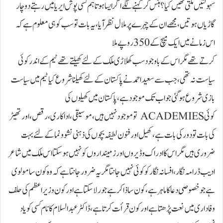
سہولتیں ملتی تھیں کیا؟ ہنس کر کہنے لگے اگر ایسا ہوتا ہم کسی پوش ایریا میں رہتے دو چار
گاڑیاں ہوتیں، مجھے ان کے چہرے پر ملال نظر آیا، یہ بات تو سب کو ہی معلوم ہے کہ
اس زمانے میں ایک میچ کے 350 روپے ملا
کرتے تھے مگر اس کے باوجود سب کھلاڑی ملک کے لئے کھیلتے تھے ٹیم کے اندر کوئی
سیاست نہ تھی، جب سے سعید احمد نے پاکستان کے لئے کھیلنا شروع کیا ٹیم میں سیاست
بازی شروع ہو گئی جو اب تک موجود ہے،پاکستان میں کھیلوں کی
کوئی ACADEMIES تو موجود نہیں ہیں، موسیقی، اداکاری، رقص ، اور تھیٹر
کی بات تو دور کی بات ہے، کھیل اور فنون لطیفہ بچوں کی ذہنی نشو و نما کے لئے بہت
ضروری ہیں مگر اس کا ادراک وڈیروں اور زمینداروں کو نہیں ہو سکتا اس ملک میں شاعر
ادیب ڈرامہ نگار، افسانہ نگار کو کوئی نہیں جانتا مگر یہ ضرور جانتا ہے کہ وہ کون سا مولوی
ہے جو خصوصی دعا کا ماہر ہے، کون سا ذاکر ہے جو رلا سکتا ہے اور کون وزیر اعظم کی حلف
وفاداری میں نعت پڑھتا ہے اور کون قرأت کرتا ہے، ڈاکٹر عبدالسلام کا نام کسی کو یاد