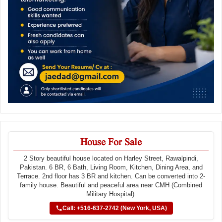
House For Sale
2 Story beautiful house located on Harley Street, Rawalpindi,
Pakistan. 6 BR, 6 Bath, Living Room, Kitchen, Dining Area, and
Terrace. 2nd floor has 3 BR and kitchen. Can be converted into 2-
family house. Beautiful and peaceful area near CMH (Combined
Military Hospital).
Call: +516-637-2742 (New York, USA)