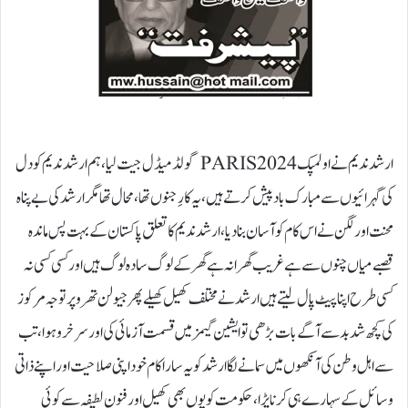
ارشد ندیم نے اولمپک 2024 PARIS گولڈ میڈل جیت لیا، ہم ارشد ندیم کو دل
کی گہرائیوں سے مبارک باد پیش کرتے ہیں، یہ کارِ جنوں تھا، محال تھا مگر ارشد کی بے پناہ
محنت اور لگن نے اس کام کو آسان بنا دیا، ارشد ندیم کا تعلق پاکستان کے بہت پس ماندہ
قصبے میاں چنوں سے ہے غریب گھرانہ ہے گھر کے لوگ سادہ لوگ ہیں اور کسی کسی نہ
کسی طرح اپنا پیٹ پال لیتے ہیں ارشد نے مختلف کھیل کھیلے پھر جیولن تھرو پر توجہ مرکوز
کی کچھ شد بد سے آگے بات بڑھی تو ایشین گیمز میں قسمت آزمائی کی اور سرخرو ہوا، تب
سے اہل وطن کی آنکھوں میں سمانے لگا ارشد کو یہ سارا کام خود اپنی صلاحیت اور اپنے ذاتی
وسائل کے سہارے ہی کرنا پڑا، حکومت کو یوں بھی کھیل اور فنون لطیفہ سے کوئی