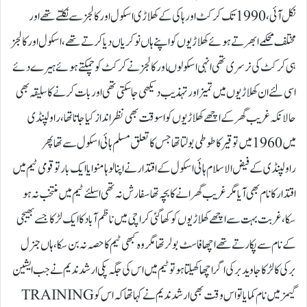
نکل آئی، 1990 تک کرکٹ اور ہاکی کے کھلاڑی اسکول اور کالجز سے نکلتے تھے اور
مختلف محکمے ابھرتے ہوئے کھلاڑیوں کو اپنے ہاں نوکریاں دیا کرتے تھے، اسکول اور کالجز
ہی کرکٹ کی نرسری تھی انہی اسکولوںاور کالجز نے کرکٹ کو چمکتے ہوئے ہیرے دئے
اسی لئے ان کھلاڑیوں میں تمیز اور تہذیب دیکھی جا سکتی تھی اور بات کرنے کا سلیقہ بھی
حالانکہ غریب گھر کے اچھے کھلاڑیوں کو اسوقت بھی نظر انداز کیا جاتا تھا، راولپنڈی
میں 1960 میں توقیر کا طوطی بولتا تھا جس کا تعلق مسلم ہائی اسکول سے تھا پھر
راولپنڈی کے فیض الاسلام ہائی اسکول کے اقتدار نے اپنا لوہا منوایاایک بار تو قومی ٹیم میں
اقتدار کا نام بھی آیا مگر غریب گھرانے کا بچہ تھا سفارش نہ تھی اسلئے ٹیم میں منتخب نہ ہو
سکا، غربت بہت سے اچھے کھلاڑیوں کو کھا گئی کراچی میں ناظم آبادکا ایک لڑکا جسے بھیجی
کے نام سے پکارتے تھے اچھا فاسٹ بولر تھا مگر وہ کبھی ٹیم کا حصہ نہ بن سکا، ہاں جنرل
برکی کا لڑکا جاوید برکی اگر اچھا کھیلتا ہو تو ٹیم میں اس کی جگہ پکی ارشد ندیم نے جب ایشین
گیمز میں نام کمایا تو اس وقت بھی ارشد ندیم نے کہا تھا کہ اس کو TRAINING