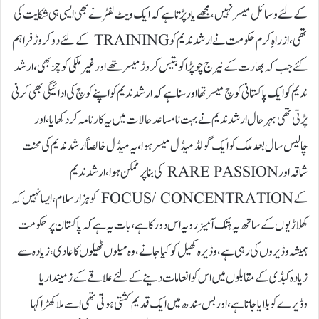
کے لئے وسائل میسر نہیں، مجھے یاد پڑتا ہے کہ ایک ویٹ لفٹر نے بھی ایسی ہی شکایت کی
تھی، از راہِ کرم حکومت نے ارشد ندیم کو TRAINING کے لئے دو کروڑ فراہم
کئے جب کہ بھارت کے نیرج چوپڑا کو بتیس کروڑ میسر تھے اور غیر ملکی کوچز بھی، ارشد
ندیم کو ایک پاکستانی کوچ میسر تھا اور سنا ہے کہ ارشد ندیم کو اپنے کوچ کی ادائیگی بھی کرنی
پڑتی تھی بہر حال ارشد ندیم نے بہت نامساعد حالات میں یہ کارنامہ کر دکھایا، اور
چالیس سال بعد ملک کو ایک گولڈ میڈل میسر ہوا، یہ میڈل خالصاً ارشد ندیم کی محنت
شاقہ اور RARE PASSION کی بنا پر ممکن ہوا، ارشد ندیم
کے FOCUS/ CONCENTRATION کو ہزار سلام، ایسا نہیں کہ
کھلاڑیوں کے ساتھ یہ ہتک آمیز رویہ اس دور کا ہے، بات یہ ہے کہ پاکستان پر حکومت
ہمیشہ وڈیروں کی رہی ہے، وڈیرہ کھیل کو کیا جانے، وہ میلوں ٹھیلوں کا عادی، زیادہ سے
زیادہ کبڈی کے مقابلوں میں اس کو انعامات دینے کے لئے علاقے کے زمیندار یا
وڈیرے کو بلایا جاتا ہے، اور بس سندھ میں ایک قدیم کشتی ہوتی تھی اسے ملاکھڑا کہا