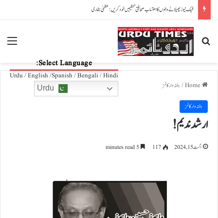
پاکستان، آذربائیجان تعلقات مزید مضبوط بنانے کے عزم کا اعادہ
nu
Search for
Select Language:
Urdu / English /Spanish / Bengali / Hindi
Home
/
ہفتہ وار کالمز
Urdu
ہفتہ وار کالمز
ارشد ندیم!
اگست 15, 2024
117
5 minutes read