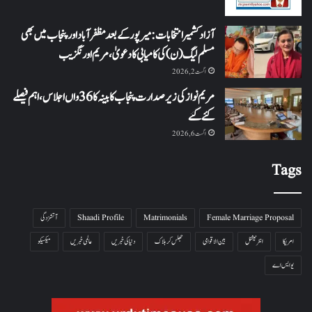
آزاد کشمیر انتخابات: میرپور کے بعد مظفرآباد اور پنجاب میں بھی
مسلم لیگ (ن) کی کامیابی کا دعویٰ، مریم اورنگزیب
اگست 2, 2026
مریم نواز کی زیر صدارت پنجاب کابینہ کا 36واں اجلاس،اہم فیصلے
کئے گئے
اگست 6, 2026
Tags
Female Marriage Proposal
Matrimonials
Shaadi Profile
آتشزدگی
امریکا
انٹرنیشنل
بین الاقوامی
جھلس کر ہلاک
دنیا کی خبریں
عالمی خبریں
میکسیکو
یو ایس اے