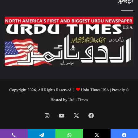
آج کا اخبار
Urdu Times USA
| Proudly
© Copyright 2026, All Rights Reserved |
Hosted by
Urdu Times
Instagram
YouTube
Facebook
X