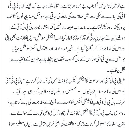
ہے تو جبران الیاس بھی اب بے بس ہو چکا ہے۔ شائد یہی وجہ ہے کہ جیسے ہی بانی پی ٹی
آئی کی جانب سے ہلکی سے بھی مفاہمت کی بات کی جاتی ہے سوشل میڈیا پر فوج کیخلاف
پروپیگنڈا زور پکڑ لیتا ہے۔ یہ بات اب صیغہ راز نہیں کہ انتشار پسند بانی پی ٹی آئی کے
دوغلے پن نے جہاں پارٹی کو توڑ پھوڑ کا شکا ر کیا، اب آفیشل سوشل میڈیا اکاؤنٹ بھی بانی
اور اس کی جماعت کے گلے پڑ گیا ہے۔ غیر ذمہ دارانہ اور اشتعال انگیز سوشل میڈیا
پوسٹس سے پی ٹی آئی اور اس کے بانی کو بہت نقصان پہنچا رہا ہے جو ان کے اختیار سے
نکل چکا ہے۔
*بانی پی ٹی آئی اور جماعت کا آفیشل ایکس اکاؤنٹ کس کی ترجمانی کرتا ہے؟ بانی پی ٹی آئی
اور اس کی جماعت اپنے بیانیوں سے مسلسل دوغلے پن کا مظاہرہ کررہی ہے۔ ایک
طرف بانی پی ٹی آئی اپنے آفیشل ایکس اکاؤنٹ سے فوج سے مفاہمت کی بات کرتا ہے تو
دوسری جانب پی ٹی آئی کا آفیشل اکاؤنٹ فوج اور اُس کی اعلیٰ قیادت کے حوالے سے
نازیبہ الفاظ کا استعمال کرتا ہے جو کہ منافقت کی اعلیٰ ترین مثال ہے۔ یوں معلوم ہوتا