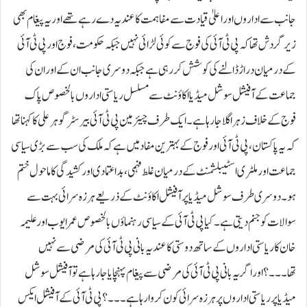
جانب سے اداروں اور اعلیٰ قیادت سے مفاہمت کا عندیہ دے رہے تھے اور یہ پیغام بھی
زیر گردش تھا کہ پی ٹی آئی کی فوج سے کوئی لڑائی نہیں جبکہ حکومت، فوج اور پی ٹی آئی
کے درمیان دراڑ ڈالنے کی کوشش کر رہی ہے جبکہ دوسری جانب ان کے اور ان کی
جماعت کے آفیشل سوشل میڈیا اکاؤنٹ سے مسلسل ریاستی اداروں بالخصوص پاک
فوج کے خلاف زہر اگلا جا رہا ہے۔ ایک طرف چیئرمین پی ٹی آئی بیرسٹر گوہر علی کا کہنا تھا
کہ یہ پاکستان، پی ٹی آئی اور فوج کے بہترین مفاد میں ہے کہ ملک کی سب سے بڑی سیاسی
جماعت اور ملٹری اسٹیبلشمنٹ کے درمیان غلط فہمی، بداعتمادی اور کشیدگی کا ماحول ختم
ہو۔دوسری طرف سوشل میڈیاپر آفیشل اکاؤنٹ کے ذریعے ہرزہ سرائی بہت سے
سوالات کو جنم دیتی ہے۔ کیا پی ٹی آئی کے سیاسی رہنماؤں بالخصوص عمر ایوب اور علیمہ
خان کا ریاستی اداروں کے ساتھ دوستی کا عندیہ بانی پی ٹی آئی کی مرضی سے نہیں
تھا۔۔۔؟ اوراگر یہ بانی پی ٹی آئی کی مرضی سے پیغام پہنچایا جا رہا ہے تو آفیشل سوشل
میڈیا پر ریاستی اداروں پر ہرزہ سرائی کون کروارہا ہے۔۔۔؟ پی ٹی آئی کے آفیشل ایکس