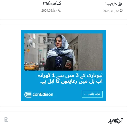
جنگ کیو ں روکی؟؟؟
خیالِ خاطرِ احباب!
جولائی 31, 2026
جولائی 31, 2026
آج کا اخبار