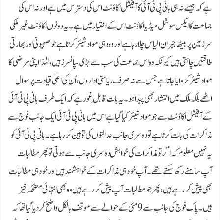
ہے کہ جیسے نہ ہی بانی پی ٹی آئی کا آفیشل اکاؤنٹ اس کی دسترس میں ہے اور نہ اس کی
جماعت کا ایکس سوشل میڈیا اکاؤنٹ اس کے اختیار میں ہے۔ یہ دونوں اکاؤنٹ غیرملکی
سرزمین پر بیٹھا جبران الیاس چلا رہا ہے اور وہ وہی مواد شیئر کرتا ہے جو صہیونی اور بھارتی
طاقتیں چاہتی ہیں کیونکہ وہ اس جماعت کی سب سے بڑی سپانسرز ہیں، لہٰذا اپنی مرضی کا
مواد شیئر کروایا جاتا ہے جس سے نہ صرف ریاستی اداروں، اُن کی اعلیٰ قیادت پر سوال
اٹھے بلکہ ملک میں انتشار بھی پیدا ہو۔ یہ بات قابلِ غور ہے کہ ایک طرف بانی پی ٹی آئی
کے آفیشل اکاؤنٹ سے جو مواد شیئر کیا گیا ہے اس میں بانی پی ٹی آئی ایک جانب فوج سے
مذاکرات کی بات کرتا ہے تو دوسری جانب عدالتوں کی توہین کررہا ہے۔بانی پی ٹی آئی کو
یہ نہیں معلوم کہ اگر تو مذاکرات کی خواہش دوسری جانب سے ہوتی تو پھر مطالبات
آپ سامنے رکھ سکتے تھے۔ آپ خود ہی مذاکرات کے خواہشمند ہیں اور خود ہی مطالبات
بھی پیش کر رہے ہیں، پھر جو مطالبات آپ پیش کر رہے ہیں وہ بھی انتہائی مضحکہ خیز
ہیں۔ پاک فوج کی جانب سے 9مئی کے حوالے سے موقف بالکل واضح کر دیا گیا تھا کہ