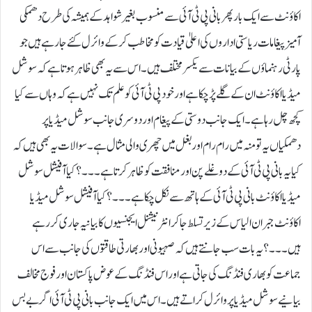
اکاؤنٹ سے ایک بار پھر بانی پی ٹی آئی سے منسوب بغیر شواہد کے ہمیشہ کی طرح دھمکی
آمیز پیغامات ریاستی اداروں کی اعلیٰ قیادت کو مخاطب کر کے وائرل کئے جا رہے ہیں جو
پارٹی رہنماؤں کے بیانات سے یکسر مختلف ہیں۔ اس سے یہ بھی ظاہر ہوتا ہے کہ سوشل
میڈیا اکاؤنٹ ان کے گلے پڑ چکا ہے اور خود پی ٹی آئی کو علم تک نہیں ہے کہ وہاں سے کیا
کچھ چل رہا ہے۔ ایک جانب دوستی کے پیغام اور دوسری جانب سوشل میڈیا پر
دھمکیاں یہ تو منہ میں رام رام اور بغل میں چھری والی مثال ہے۔ سوالات یہ بھی ہیں کہ
کیا یہ بانی پی ٹی آئی کے دوغلے پن اور منافقت کو ظاہر کرتا ہے۔۔۔؟ کیا آفیشل سوشل
میڈیا اکاؤنٹ بانی پی ٹی آئی کے ہاتھ سے نکل چکا ہے۔۔۔؟ کیا آفیشل سوشل میڈیا
اکاؤنٹ جبران الیاس کے زیر تسلط جا کر انٹرنیشنل ایجنسیوں کا بیانیہ جاری کر رہے
ہیں۔۔۔؟ یہ بات سب جانتے ہیں کہ صہیونی اور بھارتی طاقتوں کی جانب سے اس
جماعت کو بھاری فنڈنگ کی جاتی ہے اور اس فنڈنگ کے عوض پاکستان اور فوج مخالف
بیانیے سوشل میڈیا پر وائرل کراتے ہیں۔اس میں ایک جانب بانی پی ٹی آئی اگر بے بس