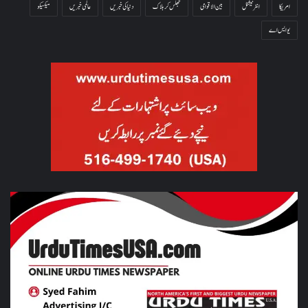
امریکا
انٹرنیشنل
بین الاقوامی
جھلس کر ہلاک
دنیا کی خبریں
عالمی خبریں
میکسیکو
یو ایس اے