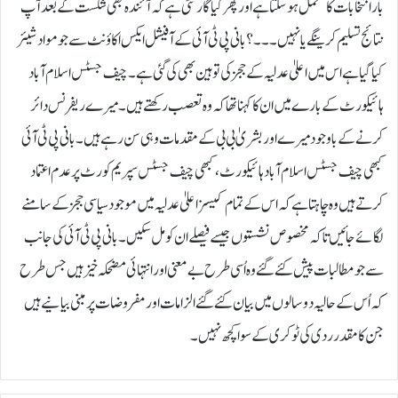
بار انتخابات کا متحمل ہوسکتا ہے اور پھر کیا گارنٹی ہے کہ آئندہ بھی شکست کے بعد آپ
نتائج تسلیم کرینگے یا نہیں۔۔۔؟ بانی پی ٹی آئی کے آفیشل ایکس اکاؤنٹ سے جو مواد شیئر
کیا گیا ہے اس میں اعلیٰ عدلیہ کے ججز کی توہین بھی کی گئی ہے۔ چیف جسٹس اسلام آباد
ہائیکورٹ کے بارے میں ان کا کہنا تھا کہ وہ تعصب رکھتے ہیں۔ میرے ریفرنس دائر
کرنے کے باوجود میرے اور بشریٰ بی بی کے مقدمات وہی سن رہے ہیں۔ بانی پی ٹی آئی
کبھی چیف جسٹس اسلام آباد ہائیکورٹ، کبھی چیف جسٹس سپریم کورٹ پر عدم اعتماد
کرتے ہیں وہ چاہتا ہے کہ اس کے تمام کیسز اعلیٰ عدلیہ میں موجود سیاسی ججز کے سامنے
لگائے جائیں تاکہ مخصوص نشستوں جیسے فیصلے ان کو مل سکیں۔ بانی پی ٹی آئی کی جانب
سے جو مطالبات پیش کئے گئے وہ اُسی طرح بے معنی اور انتہائی مضحکہ خیز ہیں جس طرح
کہ اُس کے حالیہ دو سالوں میں بیان کئے گئے الزامات اور مفروضات پر مبنی بیانیے ہیں
جن کا مقدر ردی کی ٹوکری کے سوا کچھ نہیں۔