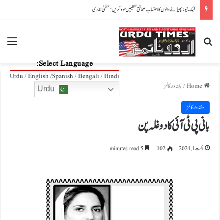
پاکستان، آذربائیجان تعلقات مزید مضبوط بنانے کے عزم کا اعادہ
nu
Search for
Select Language:
Urdu / English /Spanish / Bengali / Hindi
Home
/
ہفتہ وار کالمز
Urdu
ہفتہ وار کالمز
بانی پی ٹی آئی کا دوغلہ پن
اگست 1, 2024
102
5 minutes read