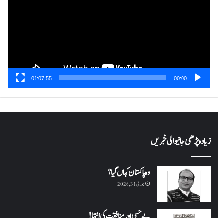
01:07:55
00:00
زیادہ پڑھی جانیوالی خبریں
وہ پاکستان کہاں گیا؟
جولائی 31, 2026
بے حسی اور منافقت کی انتہا !