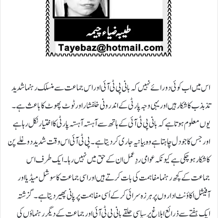
اس میں اب کوئی دو رائے نہیں کہ بانی پی ٹی آئی اور اس جماعت سے منسلک رہنما شدید
تذبذب کا شکار ہیں اور یہی وجہ پارٹی کے اندرونی خلفشار اور ٹوٹ پھوٹ کا باعث ہے۔
یوں معلوم ہوتا ہے کہ بانی پی ٹی آئی کے ہاتھ سے آہستہ آہستہ پارٹی کا اختیار نکل رہا ہے
اور جس کا جو دل چاہتا ہے وہ بیانیہ جاری کر دیتا ہے۔ پی ٹی آئی اس وقت شدید دوغلے پن
کا شکار ہو چکی ہے کیونکہ عوامی ردِعمل ان کے حق میں نہیں رہا۔ایک طرف اس
جماعت کے کچھ رہنما مفاہمت کی بات کرتے ہیں اور اسی جماعت کا سوشل میڈیا اور
آفیشل اکاؤنٹ اداروں پر ہرزہ سرائی کرکے اُسی مفاہمت پر پانی پھیر دیتا ہے۔ گزشتہ
ایک ہفتے سے ذرائع ابلاغ پر سیاسی حلقے بانی پی ٹی آئی اور جماعت کے دیگر رہنماؤں کی