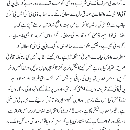
مذاکرات کی صرف ایک ہی شرط ہے وہ بھی حکومت وقت سے، اور وہ ہے کہ بانی پی ٹی
آئی 9 مئی کے واقعات پر صدق دل سے معافی مانگے۔ یہ مطالبہ ڈی جی آئی ایس پی آر کی
جانب سے 9 مئی کی پریس کانفرنس میں بہت واضح انداز میں سامنے آچکا ہے کہ یہ
انتشاری ٹولہ پہلے 9 مئی کے واقعات کی معافی مانگے اور اس کے بعد جو بھی بات چیت
اگر ہونی بھی ہے وہ منتخب حکومت کے ساتھ ہی ہو گی۔ بانی پی ٹی آئی کامطالبہ کہ
مینڈیٹ واپس کیا جائے، انتہائی مضحکہ خیز ہے۔ اس کیلئے مطالبہ نہیں کیا جاتا بلکہ قانونی
طریقہ اختیار کیا جاتا ہے جس کیلئے الیکشن ٹریبونلز قائم ہیں وہاں جائیں اور اپنا کیس دائر
کریں۔ دوسرا مطالبہ قیدیوں کی رہائی ہے جس کے لئے عدالتی طریقہ کار موجود ہے۔
پی ٹی آئی کے شرپسندوں نے 9 مئی کو ریاستی اداروں پر حملے کئے، شہداء کی یادگاروں کو
نذر آتش کیا، اس لئے بند ہیں اور ان پر کیسز ہیں جو قانونی طریقے سے ہی رہائی مل سکتی
ہے۔ تیسرا مطالبہ الیکشن کا ہے، جب 8 فروری کو انتخابات شفاف اور پرامن انداز سے
ہو چکے اور عوام نے آپ کے انتشاری بیانیہ کو مسترد کردیا تو کیا معاشی مسائل کا ملک بار