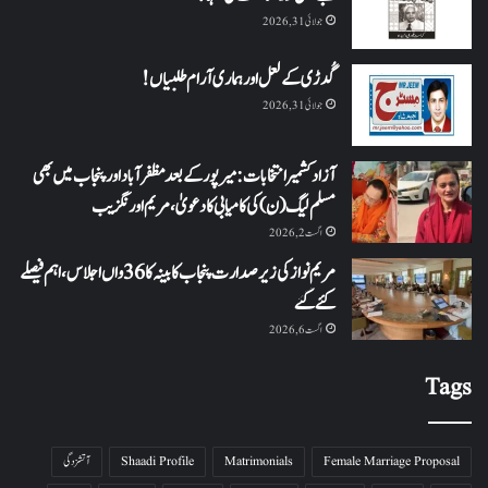
جولائی 31, 2026
گُدڑی کے لعل اور ہماری آرام طلبیاں!
جولائی 31, 2026
آزاد کشمیر انتخابات: میرپور کے بعد مظفرآباد اور پنجاب میں بھی
مسلم لیگ (ن) کی کامیابی کا دعویٰ، مریم اورنگزیب
اگست 2, 2026
مریم نواز کی زیر صدارت پنجاب کابینہ کا 36واں اجلاس،اہم فیصلے
کئے گئے
اگست 6, 2026
Tags
Female Marriage Proposal
Matrimonials
Shaadi Profile
آتشزدگی