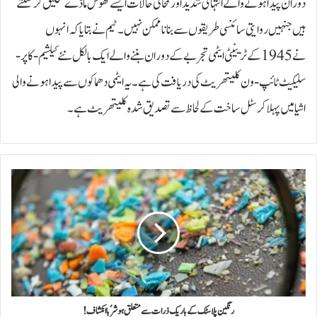
دوران پیدا ہونے والے انتہائی شدید اور لمحاتی حالات ایسے ٹھوس مادّے تخلیق کر سکتے
ہیں جنہیں روایتی سائنسی طریقوں سے بنانا ممکن نہیں۔ٹیم نے بتایا کہ انہوں
نے 1945 کے ٹرینیٹی ایٹمی تجربے کے دوران بننے والے ایک بالکل نئے کیلشیم-کاپر-
سلیکیٹ ٹائپ-ون کلیتھریٹ کی دریافت کی ہے۔ یہ ایٹمی دھماکوں سے پیدا ہونے والی
اشیا میں پہلا کرسٹل ساخت کے لحاظ سے تصدیق شدہ کلیتھریٹ ہے۔
ر
ن
گ
ی
ن
پ
ل
ا
س
ٹ
رنگین پلاسٹک کے باریک ذرات سے متعلق ہوشرُبا انکشاف!