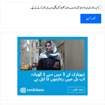
ی
د
اس براؤزر میں میرا نام، ای میل، اور ویب سائٹ محفوظ رکھیں اگلی بار جب میں تبصرہ کرنے کےلیے۔
ک
ر
د
ی