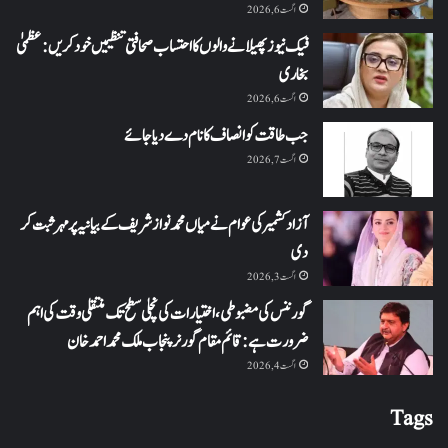
اگست 6, 2026
فیک نیوز پھیلانے والوں کا احتساب صحافتی تنظیمیں خود کریں: عظمیٰ
بخاری
اگست 6, 2026
جب طاقت کو انصاف کا نام دے دیا جائے
اگست 7, 2026
آزاد کشمیر کی عوام نے میاں محمد نواز شریف کے بیانیہ پر مہر ثبت کر
دی
اگست 3, 2026
گورننس کی مضبوطی، اختیارات کی نچلی سطح تک منتقلی وقت کی اہم
ضرورت ہے: قائم مقام گورنر پنجاب ملک محمد احمد خان
اگست 4, 2026
Tags