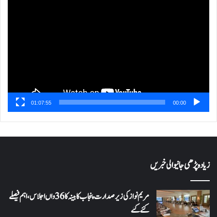
ویڈیو
پلیئر
01:07:55
00:00
زیادہ پڑھی جانیوالی خبریں
مریم نواز کی زیر صدارت پنجاب کابینہ کا 36واں اجلاس،اہم فیصلے
کئے گئے