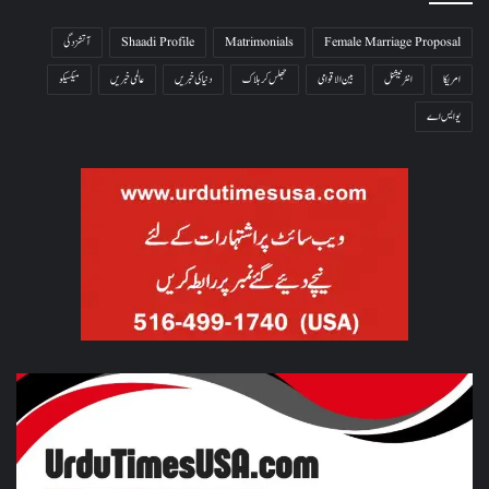
Female Marriage Proposal
Matrimonials
Shaadi Profile
آتشزدگی
امریکا
انٹرنیشنل
بین الاقوامی
جھلس کر ہلاک
دنیا کی خبریں
عالمی خبریں
میکسیکو
یو ایس اے