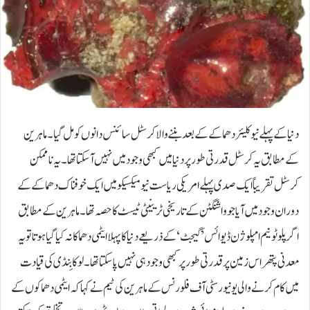
دنیا کے پہلے نیوکلیئر دھماکے کے بعد بننے والا کرسٹل سائنس دانوں کو مل گیا۔ ماہرین
کے مطابق یہ کرسٹل قدرتی طور پر دنیا میں کبھی وجود میں نہیں آ سکتا تھا۔یہ ناممکن
کرسٹل تقریباً ایک صدی پہلے امریکی ریاست نیو میکسیکو میں ایک خوفناک دھماکے کے
دوران وجود میں آیا جو واشنگٹن کے تاریخی ٹرینیٹی ٹیسٹ کا حصہ تھا۔ماہرین کے مطابق
اگر پلوٹونیم امپلوژن ڈیوائس ’گیجٹ‘ کے ذریعے دنیا کا پہلا ایٹمی دھماکا نہ کیا گیا ہوتا تو یہ
معدنی پتھر اس زمین پر قدرتی طور پر کبھی وجود ہی نہیں پا سکتا تھا۔لوکا بِنڈی کی قیادت
میں کام کرنے والی یونیورسٹی آف فلورنس کے ماہرین کی ٹیم نے کہا کہ ایٹمی دھماکوں کے