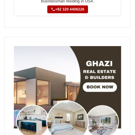
Businessman residing in USA.
+92 320 4408226