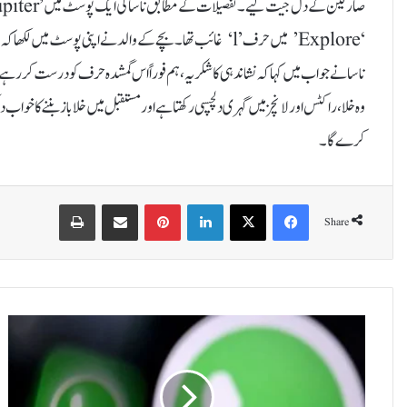
ناسا نے جواب میں کہا کہ نشاندہی کا شکریہ، ہم فوراً اس گمشدہ حرف کو درست کر رہے
وہ خلا، راکٹس اور لانچز میں گہری دلچسپی رکھتا ہے اور مستقبل میں خلا باز بننے کا خواب
کرے گا۔
Print
Share via Email
Pinterest
LinkedIn
X
Facebook
Share
و
ا
ٹ
س
ا