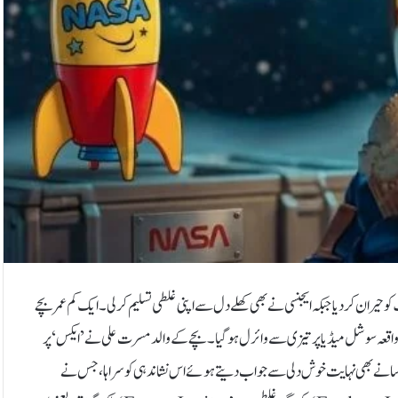
کو حیران کردیا جبکہ ایجنسی نے بھی کھلے دل سے اپنی غلطی تسلیم کرلی۔ایک کم عمر بچے
واقعہ سوشل میڈیا پر تیزی سے وائرل ہوگیا۔بچے کے والد مسرت علی نے ’ایکس‘ پر
ا۔ ناسا نے بھی نہایت خوش دلی سے جواب دیتے ہوئے اس نشاندہی کو سراہا، جس نے