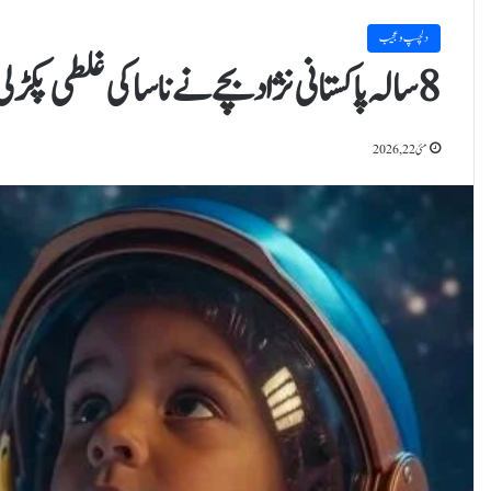
دلچسپ و عجیب
8 سالہ پاکستانی نژاد بچے نے ناسا کی غلطی پکڑلی، ایجنسی کا نشاندہی پر شکریہ
مئی 22, 2026