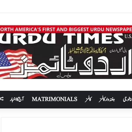
نالوجی
ہفتہ وار کالمز
کالمز
MATRIMONIALS
آج کا اخبار