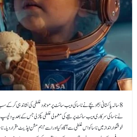
8 سالہ پاکستانی نژاد بچے نے ناسا کی ویب سائٹ پر موجود غلطی کی نشاندہی کرکے سب 
نے ناسا کی سرکاری ویب سائٹ پر ہجے کی معمولی غلطی پکڑ لی جس کے بعد یہ دلچسپ 
خوشگوار انداز میں ناسا کو اس غلطی سے آگاہ کیا اور اسے ’اہم مشن اپڈیٹ‘ قرار دی