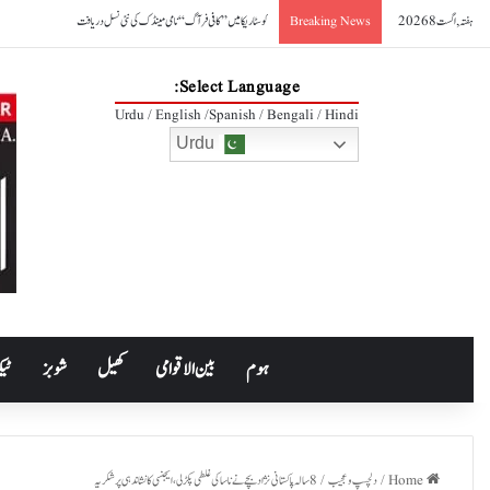
ہفتہ, اگست 8 2026
کوسٹا ریکا میں ’’کافی فرآگ‘‘ نامی مینڈک کی نئی نسل دریافت
Breaking News
Select Language:
Urdu / English /Spanish / Bengali / Hindi
Urdu
ہوم
بین الاقوامی
کھیل
شوبز
ٹیک
Home
/
دلچسپ و عجیب
/
8 سالہ پاکستانی نژاد بچے نے ناسا کی غلطی پکڑلی، ایجنسی کا نشاندہی پر شکریہ