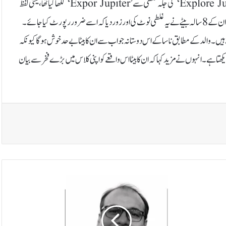
صارفین کے دل جیت لیے۔تفصیلات کے مطابق ناسا کی ایک پوسٹ میں ’Explore Jupiter‘ کی جگہ غلطی سے ’Expor Jupiter‘ لکھا گیا تھا، یعنی لفظ
‘Explore’ میں حرف ’l‘ غائب تھا۔بچے کے والد نے اپنی پوسٹ میں لکھا کہ ان کے 8 سالہ بیٹے نے یہ غلطی نوٹ کی اور زور دیا کہ اسے ضرور رپورٹ کیا جائے۔
 ہیں۔والد کے مطابق ناسا کے اس دوستانہ جواب سے ان کا بیٹا بے حد خوش ہوگا کیونکہ
 دیکھتا ہے۔انہوں نے مزید کہا کہ ان کا بیٹا اس واقعے کو اپنی کلاس میں بڑے فخر سے بیان
ب
ھ
ا
ر
ت