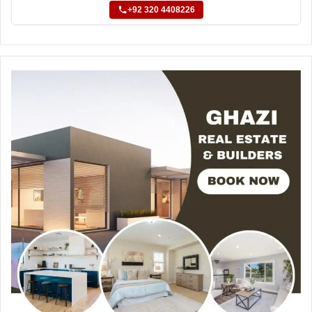
+92 320 4408226