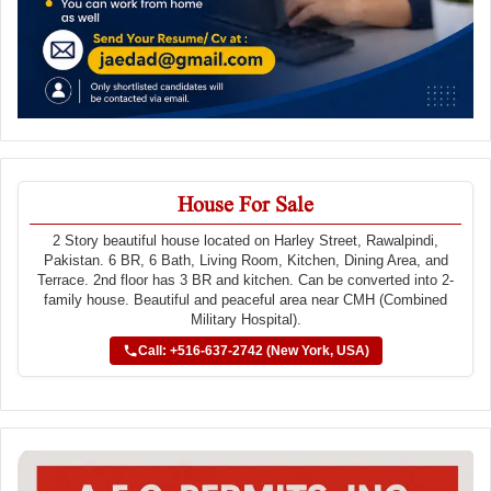
House For Sale
2 Story beautiful house located on Harley Street, Rawalpindi,
Pakistan. 6 BR, 6 Bath, Living Room, Kitchen, Dining Area, and
Terrace. 2nd floor has 3 BR and kitchen. Can be converted into 2-
family house. Beautiful and peaceful area near CMH (Combined
Military Hospital).
Call: +516-637-2742 (New York, USA)