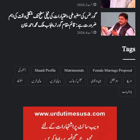
اگست 3, 2026
گورننس کی مضبوطی، اختیارات کی نچلی سطح تک منتقلی وقت کی اہم
ضرورت ہے: قائم مقام گورنر پنجاب ملک محمد احمد خان
اگست 4, 2026
Tags
Female Marriage Proposal
Matrimonials
Shaadi Profile
آتشزدگی
امریکا
انٹرنیشنل
بین الاقوامی
جھلس کر ہلاک
دنیا کی خبریں
عالمی خبریں
میکسیکو
یو ایس اے