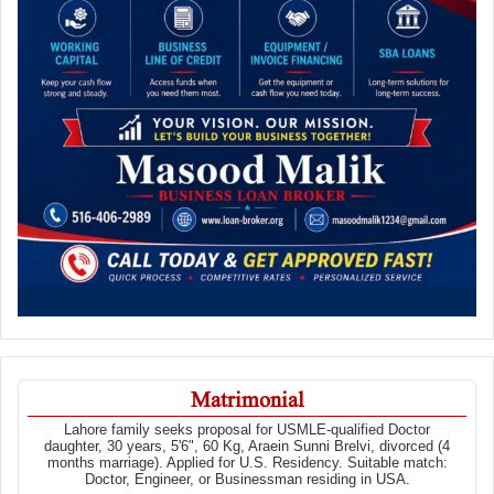
Matrimonial
Lahore family seeks proposal for USMLE-qualified Doctor
daughter, 30 years, 5'6", 60 Kg, Araein Sunni Brelvi, divorced (4
months marriage). Applied for U.S. Residency. Suitable match:
Doctor, Engineer, or Businessman residing in USA.