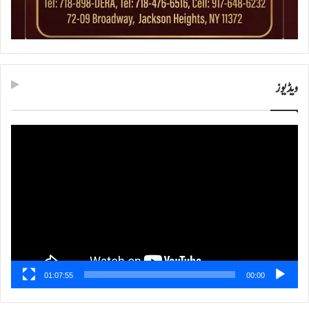
ویڈیوز
ویڈیو
پلیئر
01:07:55
00:00