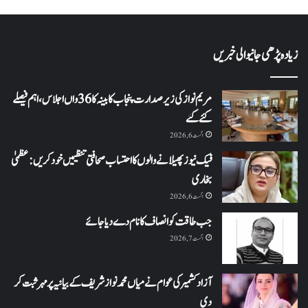
زیادہ پڑھی جانیوالی خبریں
مریم نواز کی زیر صدارت پنجاب کابینہ کا 36واں اجلاس،اہم فیصلے
کئے گئے
اگست 6, 2026
فیک نیوز پھیلانے والوں کا احتساب صحافتی تنظیمیں خود کریں: عظمیٰ
بخاری
اگست 6, 2026
جب طاقت کو انصاف کا نام دے دیا جائے
اگست 7, 2026
آزاد کشمیر کی عوام نے میاں محمد نواز شریف کے بیانیہ پر مہر ثبت کر
دی