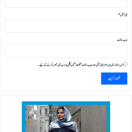
ش
ک
ای میل
*
ر
ی
ہ
ویب‌ سائٹ
اس براؤزر میں میرا نام، ای میل، اور ویب سائٹ محفوظ رکھیں اگلی بار جب میں تبصرہ کرنے کےلیے۔