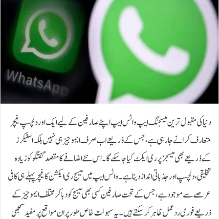
دنیا کی مقبول ترین میسجنگ ایپ واٹس ایپ اپنے صارفین کے لیے ایک اور دلچسپ فیچر
متعارف کرانے جا رہی ہے، جس کے ذریعے اب صرف ایموجیز ہی نہیں بلکہ اسٹیکرز
کے ذریعے بھی میسجز پر ری ایکٹ کیا جاسکے گا۔ اس نئے اضافے کا مقصد گفتگو کو زیادہ
تخلیقی، دلچسپ اور جذباتی انداز دینا ہے۔واٹس ایپ میں میسج ری ایکشن کا فیچر پہلے ہی کافی
عرصے سے موجود ہے، جس کے تحت صارفین کسی بھی میسج کو دبا کر مختلف ایموجیز کے
ذریعے فوری ردعمل ظاہر کرسکتے ہیں۔ یہ سہولت خاص طور پر ان مواقع پر مفید سمجھی