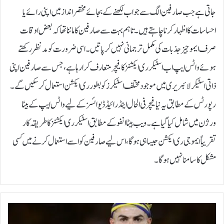
جاتی ہے جب صارفین الگ سے جواب لکھنے کے بجائے مختصر انداز میں اپنی رائے یا
احساسات کا اظہار کرنا چاہتے ہیں۔تاہم بہت سے صارفین کا ماننا تھا کہ بعض اوقات
صرف ایموجیز جذبات کی مکمل ترجمانی نہیں کر پاتیں۔ اسی ضرورت کو مدنظر رکھتے
ہوئے واٹس ایپ اب اسٹیکر ری ایکشنز کا فیچر متعارف کرا رہا ہے، جس سے صارفین اپنی
ذاتی اسٹیکر لائبریری میں موجود مختلف اسٹیکرز کو بطور ری ایکشن استعمال کرسکیں گے۔
رپورٹس کے مطابق یہ نیا فیچر فی الحال اینڈرائیڈ ڈیوائسز کے لیے واٹس ایپ کے بیٹا
ورژن میں شامل کیا گیا ہے۔ ویب بیٹا انفو کے مطابق اسٹیکر ری ایکشنز کا طریقہ کار
تقریباً ایموجی ری ایکشن جیسا ہی ہوگا، اس لیے صارفین کو اسے استعمال کرنے میں کسی
مشکل کا سامنا نہیں ہوگا۔
ک
ر