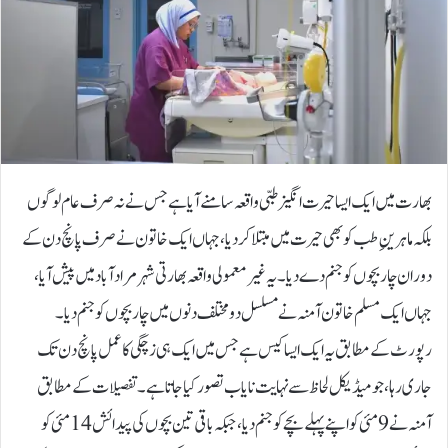
بھارت میں ایک ایسا حیرت انگیز طبی واقعہ سامنے آیا ہے جس نے نہ صرف عام لوگوں
بلکہ ماہرینِ طب کو بھی حیرت میں مبتلا کر دیا، جہاں ایک خاتون نے صرف پانچ دن کے
دوران چار بچوں کو جنم دے دیا۔یہ غیر معمولی واقعہ بھارتی شہر مراد آباد میں پیش آیا،
جہاں ایک مسلم خاتون آمنہ نے مسلسل دو مختلف دنوں میں چار بچوں کو جنم دیا۔
رپورٹ کے مطابق یہ ایک ایسا کیس ہے جس میں ایک ہی زچگی کا عمل پانچ دن تک
جاری رہا، جو میڈیکل لحاظ سے نہایت نایاب تصور کیا جاتا ہے۔تفصیلات کے مطابق
آمنہ نے 9 مئی کو اپنے پہلے بچے کو جنم دیا، جبکہ باقی تین بچوں کی پیدائش 14 مئی کو