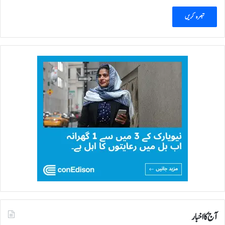
ط
ح
پ
ر
پ
ذ
ی
ر
ا
ئ
ی
آج کا اخبار