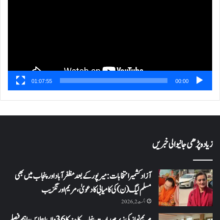
01:07:55
00:00
زیادہ پڑھی جانیوالی خبریں
آزاد کشمیر انتخابات: میرپور کے بعد مظفرآباد اور پنجاب میں بھی
مسلم لیگ (ن) کی کامیابی کا دعویٰ، مریم اورنگزیب
اگست 2, 2026