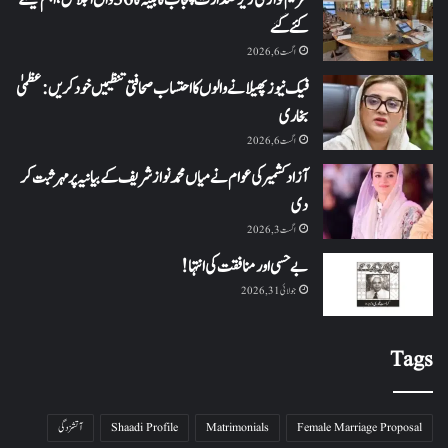
مریم نواز کی زیر صدارت پنجاب کابینہ کا 36واں اجلاس،اہم فیصلے
کئے گئے
اگست 6, 2026
فیک نیوز پھیلانے والوں کا احتساب صحافتی تنظیمیں خود کریں: عظمیٰ
بخاری
اگست 6, 2026
آزاد کشمیر کی عوام نے میاں محمد نواز شریف کے بیانیہ پر مہر ثبت کر
دی
اگست 3, 2026
بے حسی اور منافقت کی انتہا !
جولائی 31, 2026
Tags
Female Marriage Proposal
Matrimonials
Shaadi Profile
آتشزدگی