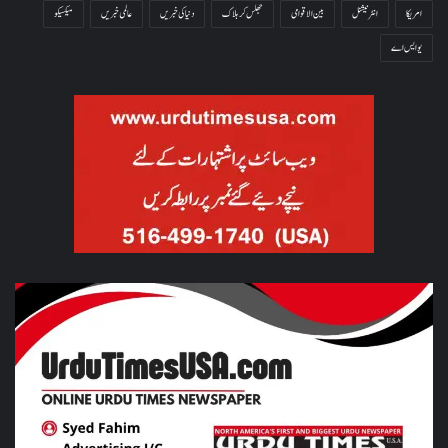
امریکا
انٹرنیشنل
بین الاقوامی
جھلس کر ہلاک
دنیا کی خبریں
عالمی خبریں
میکسیکو
یو ایس اے