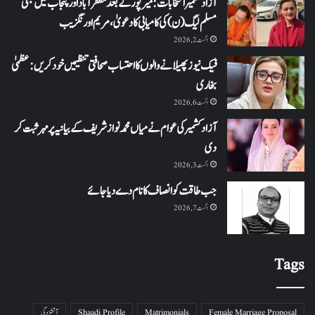
آزاد کشمیر انتخابات: میرپور کے بعد مظفرآباد اور پنجاب میں بھی
مسلم لیگ (ن) کی کامیابی کا دعویٰ، مریم اورنگزیب
اگست 2, 2026
فیک نیوز پھیلانے والوں کا احتساب صحافتی تنظیمیں خود کریں: عظمیٰ
بخاری
اگست 6, 2026
آزاد کشمیر کی عوام نے میاں محمد نواز شریف کے بیانیہ پر مہر ثبت کر
دی
اگست 3, 2026
جب طاقت کو انصاف کا نام دے دیا جائے
اگست 7, 2026
Tags
Female Marriage Proposal
Matrimonials
Shaadi Profile
آتشزدگی