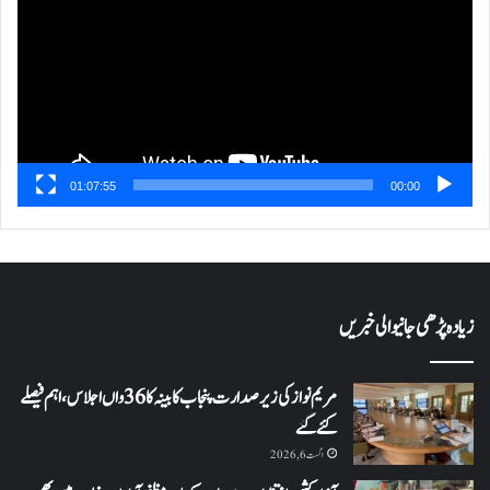
01:07:55
00:00
زیادہ پڑھی جانیوالی خبریں
مریم نواز کی زیر صدارت پنجاب کابینہ کا 36واں اجلاس،اہم فیصلے
کئے گئے
اگست 6, 2026