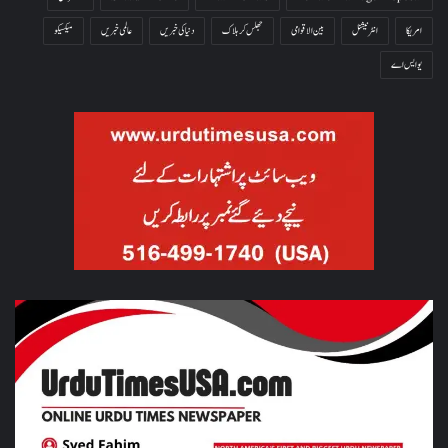
امریکا
انٹرنیشنل
بین الاقوامی
جھلس کر ہلاک
دنیا کی خبریں
عالمی خبریں
میکسیکو
یو ایس اے