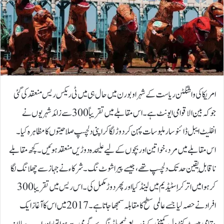
امریکا کی واشنگٹن ریاست کے شہر اوبورن میں حال ہی میں ٹی ریکس ریس منعقد کی گئی
جو کہ بین الاقوامی ایونٹ ہے۔اس مقابلے میں تقریباً 300 سے زائد شہریوں نے
انفلیٹ ایبل ڈائنوسار ملبوسات پہن کر دوڑ لگا کر اپنی دلچسپ صلاحیتوں کا مظاہرہ کیا۔
اس مقابلے میں مرد، خواتین اور بچوں کے لیے علیحدہ دوڑیں منعقد ہوئیں۔کچھ مقابلے
ناقابلِ یقین حد تک دلچسپ تھے، جیسے پیراشوٹ‌نگ ۔ شرکاء نے جہاز سے چھلانگ لگا
کر ہوا میں اتر کر اِسٹیڈیم میں لینڈ کیا اور پھر دوڑ مکمل کی ۔اس ریس میں تقریبا 300
افراد نے حصہ لیا جسے عالمی سطح کا مقابلہ سمجھا جاتا ہے۔ 2017 میں اس کا آغاز ایک