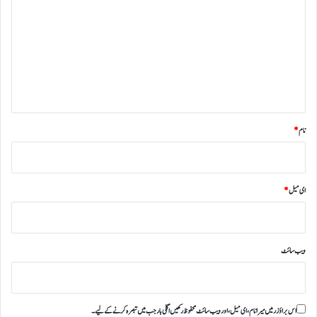
ص
ر
ہ
*
نام
*
ای میل
*
ویب‌ سائٹ
اس براؤزر میں میرا نام، ای میل، اور ویب سائٹ محفوظ رکھیں اگلی بار جب میں تبصرہ کرنے کےلیے۔