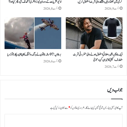
ی
گرمی میں ٹھنڈا رہیں، پنکھے والی شرٹ استعمال کریں
لائیو نشریات کے دوران نیوز اینکر کی آنکھ لگ گئی، پھر کیا ہوا؟
ٹ
اگست 9, 2026
اگست 8, 2026
و
ل
پ
ر
ک
ا
م
ایک ماہ تک بغیر دھلائی استعمال ہونے والی منفرد ٹی شرٹ
برطانیہ: 97 سالہ خاتون نے وِنگ واکنگ کا اپنا ہی ریکارڈ توڑ دیا
ج
متعارف، کمپنی کا حیران کن دعویٰ
ا
اگست 6, 2026
ر
اگست 7, 2026
ی
جواب دیں
آپ کا ای میل ایڈریس شائع نہیں کیا جائے گا۔
ضروری خانوں کو
*
سے نشان زد کیا گیا ہے
ت
ب