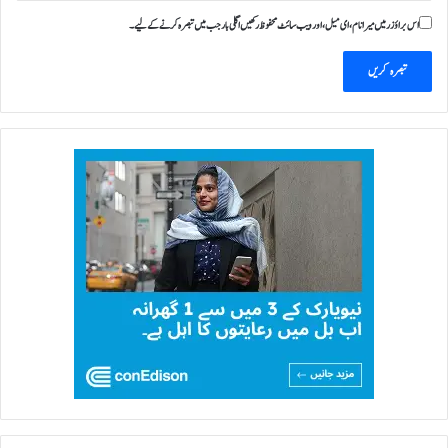
اس براؤزر میں میرا نام، ای میل، اور ویب سائٹ محفوظ رکھیں اگلی بار جب میں تبصرہ کرنے کےلیے۔