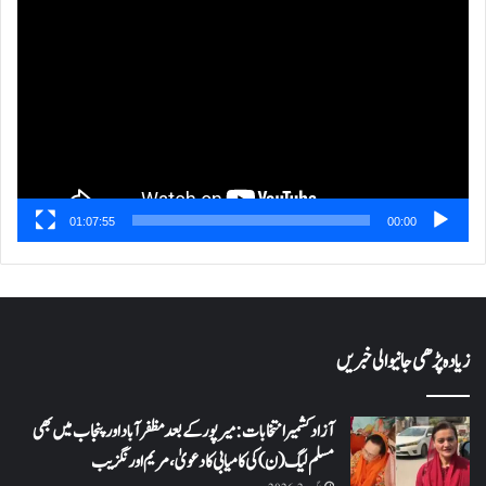
پلیئر
01:07:55
00:00
زیادہ پڑھی جانیوالی خبریں
آزاد کشمیر انتخابات: میرپور کے بعد مظفرآباد اور پنجاب میں بھی
مسلم لیگ (ن) کی کامیابی کا دعویٰ، مریم اورنگزیب