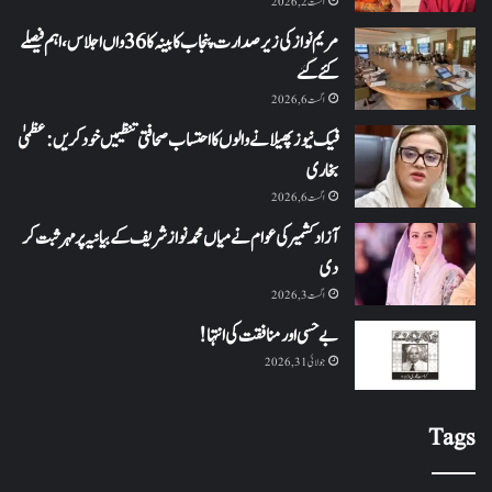
اگست 2, 2026
مریم نواز کی زیر صدارت پنجاب کابینہ کا 36واں اجلاس،اہم فیصلے
کئے گئے
اگست 6, 2026
فیک نیوز پھیلانے والوں کا احتساب صحافتی تنظیمیں خود کریں: عظمیٰ
بخاری
اگست 6, 2026
آزاد کشمیر کی عوام نے میاں محمد نواز شریف کے بیانیہ پر مہر ثبت کر
دی
اگست 3, 2026
بے حسی اور منافقت کی انتہا !
جولائی 31, 2026
Tags