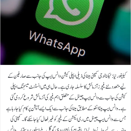
کیلیفورنیا: ٹیکنالوجی کمپنی میٹا کی ذیلی ایپلی کیشن واٹس ایپ کی جانب سے صارفین کے
لیے متعدد نئے فیچرز آزمائش کا سلسلہ جاری ہے۔ حال ہی میں انسٹنٹ میسجنگ ایپلی
کیشن کی جانب سے واٹس ایپ چینل کے متعلق اہم فیچر کی آزمائش شروع کر دی گئی
ہے۔واٹس ایپ بیٹا انفو کے مطابق میٹا کی جانب سے ایک ایسے آپشن پر کام کیا جارہا ہے
جس سے واٹس ایپ چینل میں ری ایکشن کے فیچر کو غیر فعال کیا جاسکے گا۔کمپنی کی
جانب سے لیے جانے والے اس اقدام کی نشان دہی گوگل پلے اسٹور پر دستیاب واٹس