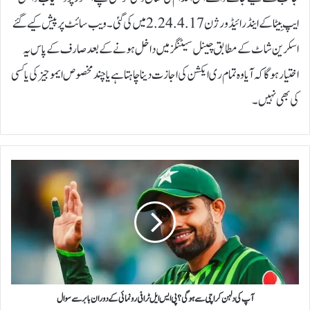
ایپ بِیٹا کے اینڈرائیڈ ورژن 2.24.4.17 میں کی گئی۔ویب سائٹ پر پیش کیے گئے
اسکرین شاٹ کے مطابق چینل سیٹنگز میں داخل ہونے کے بعد صارف کے پاس یہ
اختیار ہوگا کہ آیا وہ تمام ری ایکشن کی اجازت دینا چاہتا ہے یا چند مخصوص ایموجیز کی یا کسی
کی بھی نہیں۔
آ
پ
ک
ی
د
ل
ہ
ن
ک
ر
آپ کی دلہن کراچی سے ہوگی؟ پی ایس ایل ٹرافی رونمائی کے دوران بابر سے سوال