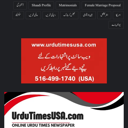
Female Marriage Proposal
Matrimonials
Shaadi Profile
آتشزدگی
امریکا
انٹرنیشنل
بین الاقوامی
جھلس کر ہلاک
دنیا کی خبریں
عالمی خبریں
میکسیکو
یو ایس اے