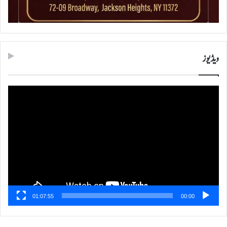
ویڈیوز
ویڈیو
پلیئر
01:07:55
00:00