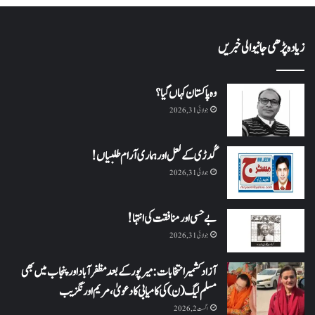
زیادہ پڑھی جانیوالی خبریں
وہ پاکستان کہاں گیا؟
جولائی 31, 2026
گُدڑی کے لعل اور ہماری آرام طلبیاں!
جولائی 31, 2026
بے حسی اور منافقت کی انتہا !
جولائی 31, 2026
آزاد کشمیر انتخابات: میرپور کے بعد مظفرآباد اور پنجاب میں بھی
مسلم لیگ (ن) کی کامیابی کا دعویٰ، مریم اورنگزیب
اگست 2, 2026