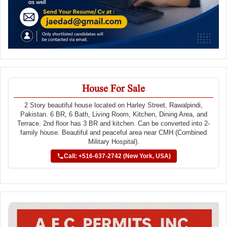
House For Sale
2 Story beautiful house located on Harley Street, Rawalpindi,
Pakistan. 6 BR, 6 Bath, Living Room, Kitchen, Dining Area, and
Terrace. 2nd floor has 3 BR and kitchen. Can be converted into 2-
family house. Beautiful and peaceful area near CMH (Combined
Military Hospital).
Call: +516-637-2742 (New York, USA)