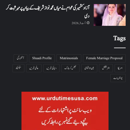
آزاد کشمیر کی عوام نے میاں محمد نواز شریف کے بیانیہ پر مہر ثبت کر
دی
اگست 3, 2026
Tags
Female Marriage Proposal
Matrimonials
Shaadi Profile
آتشزدگی
امریکا
انٹرنیشنل
بین الاقوامی
جھلس کر ہلاک
دنیا کی خبریں
عالمی خبریں
میکسیکو
یو ایس اے