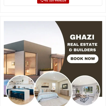
+92 320 4408226