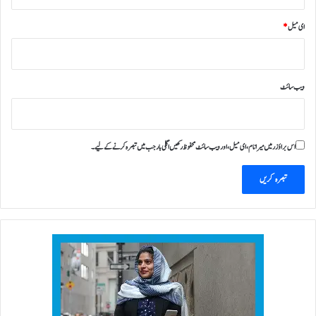
ای میل
*
ویب‌ سائٹ
اس براؤزر میں میرا نام، ای میل، اور ویب سائٹ محفوظ رکھیں اگلی بار جب میں تبصرہ کرنے کےلیے۔