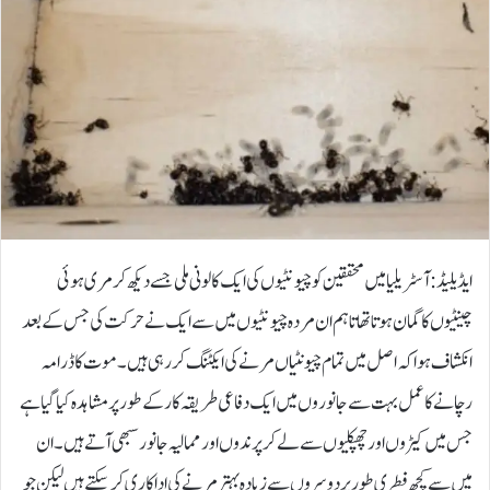
ایڈیلیڈ: آسٹریلیا میں محققین کو چیونٹیوں کی ایک کالونی ملی جسے دیکھ کر مری ہوئی
چینٹیوں کا گمان ہوتا تھا تاہم ان مردہ چیونٹیوں میں سے ایک نے حرکت کی جس کے بعد
انکشاف ہوا کہ اصل میں تمام چیونٹیاں مرنے کی ایکٹنگ کررہی ہیں۔موت کا ڈرامہ
رچانے کا عمل بہت سے جانوروں میں ایک دفاعی طریقہ کار کے طور پر مشاہدہ کیا گیا ہے
جس میں کیڑوں اور چھپکلیوں سے لے کر پرندوں اور ممالیہ جانور سبھی آتے ہیں۔ان
میں سے کچھ فطری طور پر دوسروں سے زیادہ بہتر مرنے کی اداکاری کرسکتے ہیں لیکن جو