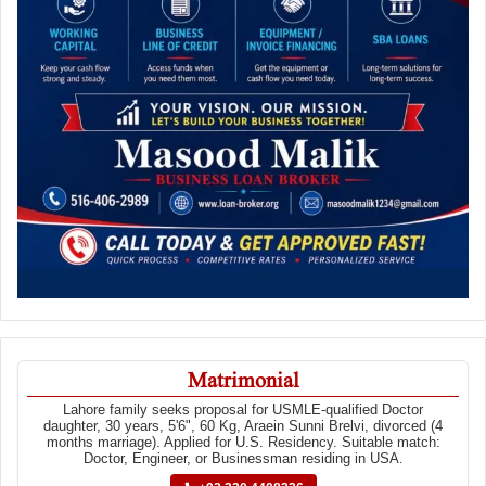
Matrimonial
Lahore family seeks proposal for USMLE-qualified Doctor
daughter, 30 years, 5'6", 60 Kg, Araein Sunni Brelvi, divorced (4
months marriage). Applied for U.S. Residency. Suitable match:
Doctor, Engineer, or Businessman residing in USA.