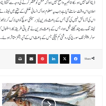
اعلان اس وقت سامنے آیا ہے جب یہ معلوم ہوا کہ انسانی غلطی کے نتیجے میں لینڈر نے پ
اس کی آزمائش نہیں کی گئی جس کے باعث ماہرین لیزر سیفٹی سوئچ کو ان لاک کرنا بھول
لینڈنگ سے چند گھنٹے قبل ہوا، جس کے باعث ماہرین نے تجرباتی طریقہ کار استعمال 
سولر پینلز تک سورج کی روشنی کم پہنچی جس کے باعث اس کے آپریشنز متاثر ہوئے۔
Print
Share via Email
Pinterest
LinkedIn
X
Facebook
Share
ب
ڑ
ھ
ت
ا