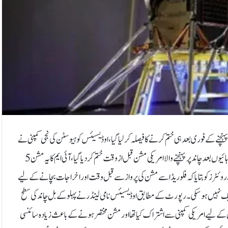
نچنے کے فوری بعد ہی ختم کرنے کا فیصلہ کرلیا گیا،اوڈیسیئس کو ہیوسٹن کی نجی کمپنی نے
روانہ کیا تھا۔اس حوالے سے غیر ملکی خبر رساں ادارے کی رپورٹ کے مطابق پانچ دہائیوں بعد چاند پر پہنچنے والا امریکی مشن قبل از وقت ختم کردیا گیا، آئی ایم کا یہ مشن 5
 نے روئٹرز کو بتایا کہ فلوریڈا سے مشن کی پرواز سے قبل وقت اور اخراجات بچانے کے لیے
ٹھیک نہیں ہوسکی۔رپورٹ کے مطابق اوڈیسیئس نامی لینڈر نے پہلو کے بل چاند کی سطح
 کرنا پڑا۔ناسا نے اس مشن کے لیے امریکی کمپنی سے اشتراک کیا تھا اور مشن مختصر ہونے کے باعث زیادہ سائنسی