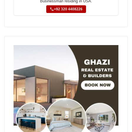
Businessman residing in USA.
+92 320 4408226