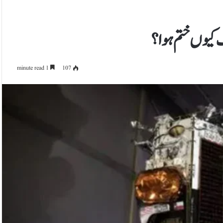
نک کیوں ختم ہوا؟
1 minute read
107