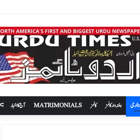
نالوجی
ہفتہ وار کالمز
کالمز
MATRIMONIALS
آج کا اخبار