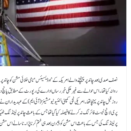
نصف صدی بعد چاند پر پہنچنے والے امریکہ کے ’اوڈیسیئس‘ نامی خلائی مشن کو چاند پر پہ
روز قبل چاند پر پہنچا تھا۔امریکی نجی کمپنی انٹئیوٹیو مشینز (آئی ایم) کے عہدیداران
پری لانچ ٹیسٹ فائرنگ نہ کرنے کا فیصلہ کیا گیا تھا جس کے باعث چاند پر لینڈنگ 
پر لینڈنگ کی جس کے باعث اس مشن کو 5 دن بعد ہی ختم