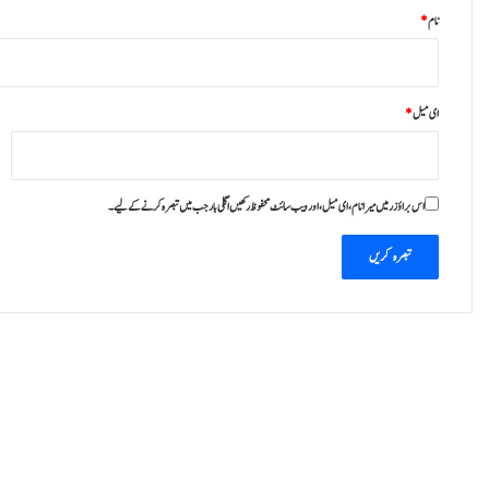
نام
*
ای میل
*
اس براؤزر میں میرا نام، ای میل، اور ویب سائٹ محفوظ رکھیں اگلی بار جب میں تبصرہ کرنے کےلیے۔