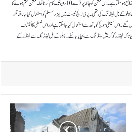
ڈیٹا اکٹھا نہیں ہوسکا، تاہم یہ واضح نہیں ہوا کہ مشن کو مختصر کرنے کی وجہ سے کتنا ڈیٹا ضائع ہوسکتا ہے۔ اس مشن کو چاند پر 7 سے 10دن تک کام کرنا تھا۔مشن ختم ہونے کا
ہلو کے بل لینڈنگ کی تھی۔پری لانچ ٹیسٹ میں لیزر سسٹم کو استعمال کیا جانا تھا مگر
 گئے۔اس سیفٹی سوئچ کو ہاتھ سے استعمال کیا جاسکتا ہے اور اس غلطی کا انکشاف
کیا تاکہ لینڈر کو کریش لینڈنگ سے بچایا جاسکے۔پہلو کے بل لینڈنگ سے لینڈر کے
ا
س
ر
ا
ئ