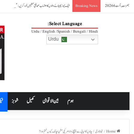
جمعرات, اگست 6 2026
فیک نیوز پھیلانے والوں کا احتساب صحافتی تنظیمیں خود کریں: عظمیٰ بخاری
Breaking News
Select Language:
Urdu / English /Spanish / Bengali / Hindi
Urdu
ہوم
بین الاقوامی
کھیل
شوبز
ٹیک
Home
/
ٹیکنالوجی
/
چاند پر کامیابی سے پہنچنے والا امریکی مشن اچانک کیوں ختم ہوا؟