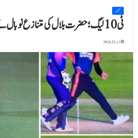
کھیل
ٹی10 لیگ؛ حضرت بلال کی متنازع نوبال نے عامر کی یاد دلادی
نومبر 23, 2024