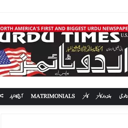
نالوجی
ہفتہ وار کالمز
کالمز
MATRIMONIALS
آج کا اخبار