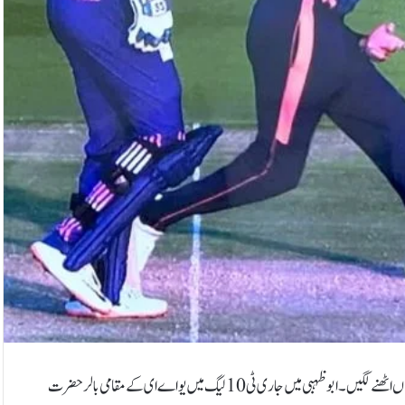
متحدہ عرب امارات (یو اے ای) کے فاسٹ بولر حضرت بلال کی متنازع نوبال پر انگلیاں اٹھنے لگیں۔ابوظہبی میں جاری ٹی10 لیگ میں یو اے ای کے مقامی بالر حضرت