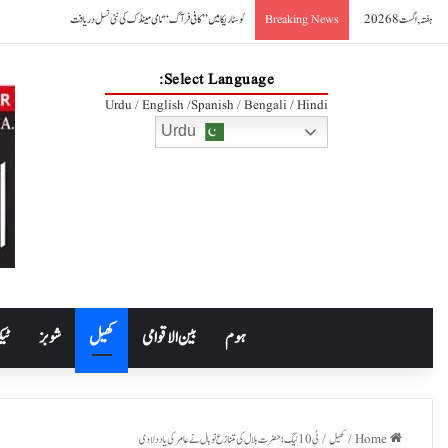
ہفتہ, اگست 8 2026
کوسٹا ریکا میں ’’کافی فرآگ‘‘ نامی مینڈک کی نئی نسل دریافت
Breaking News
Select Language:
Urdu / English /Spanish / Bengali / Hindi
Urdu
ہوم
بین الاقوامی
کھیل
شوبز
ٹیک
Home
/
کھیل
/
ٹی10 لیگ؛ حضرت بلال کی متنازع نوبال نے عامر کی یاد دلادی