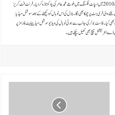
بلال نے سامپ آرمی کی جانب سے نیویارک اسٹرائیکر کے خلاف نو بال کی، جس نے 2010 میں اسپاٹ فکسنگ میں ملوث محمد عامر کی یاد کو تازہ کردیا۔فرنٹ فٹ کریز
 ملنےوالی فری ہٹ پر چھکا بھی لگا۔ بلال کی اس نوبال کو دیکھنے کے بعد سوشل میڈیا
ھی کیا۔فاسٹ بولر کی جانب سے ہوئی نوبال کی ویڈیو سوشل میڈیا پلیٹ فارمز پر
بتوں
سے
تجھے
امیدی
خدا
سے