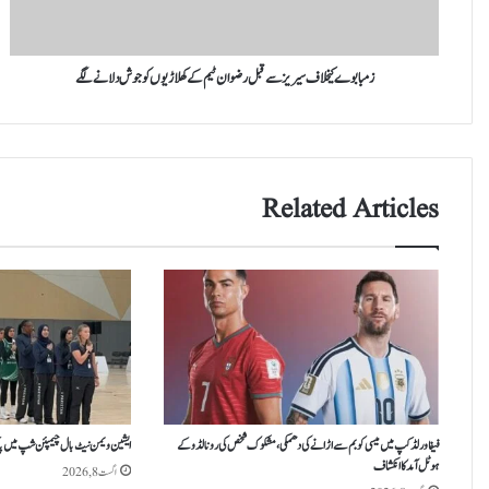
ٹیم
کے
کھلاڑیوں
کو
زمبابوے کیخلاف سیریز سے قبل رضوان ٹیم کے کھلاڑیوں کو جوش دلانے لگے
جوش
دلانے
لگے
Related Articles
فیفا ورلڈکپ میں میسی کو بم سے اڑانے کی دھمکی، مشکوک شخص کی رونالڈو کے
ایشین ویمن نیٹ بال چیمپئن شپ میں پاکست
ہوٹل آمد کا انکشاف
اگست 8, 2026