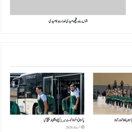
نا
امیدی
بتوں سے تجھے امیدی خدا سے نا امیدی
ان کا فاتحانہ آغاز
پاکستانی اسکواڈ ٹیسٹ سیریز کیلئے انگلینڈ پہنچ گیا
اگست 8, 2026