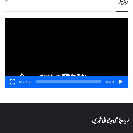
ویڈیوز
ویڈیو
پلیئر
01:07:55
00:00
زیادہ پڑھی جانیوالی خبریں