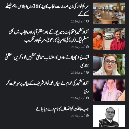
مریم نواز کی زیر صدارت پنجاب کابینہ کا 36واں اجلاس،اہم فیصلے
کئے گئے
اگست 6, 2026
آزاد کشمیر انتخابات: میرپور کے بعد مظفرآباد اور پنجاب میں بھی
مسلم لیگ (ن) کی کامیابی کا دعویٰ، مریم اورنگزیب
اگست 2, 2026
فیک نیوز پھیلانے والوں کا احتساب صحافتی تنظیمیں خود کریں: عظمیٰ
بخاری
اگست 6, 2026
آزاد کشمیر کی عوام نے میاں محمد نواز شریف کے بیانیہ پر مہر ثبت کر
دی
اگست 3, 2026
جب طاقت کو انصاف کا نام دے دیا جائے
اگست 7, 2026