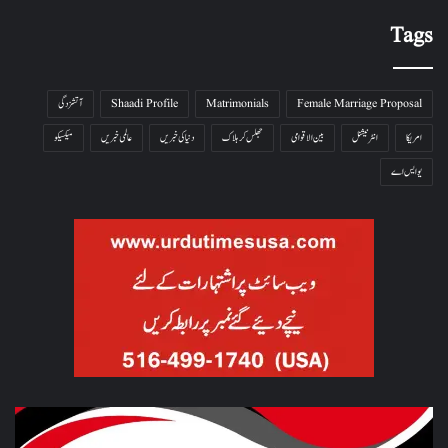
Tags
Female Marriage Proposal
Matrimonials
Shaadi Profile
آتشزدگی
امریکا
انٹرنیشنل
بین الاقوامی
جھلس کر ہلاک
دنیا کی خبریں
عالمی خبریں
میکسیکو
یو ایس اے