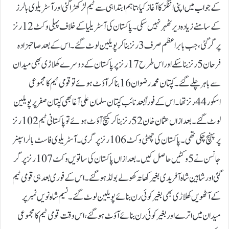
کے جواب میں اپنی اننگز کا آغاز کیا، تاہم ابتدا ہی سے ٹیم لڑکھڑا گئی اور آسٹریلوی بالرز
کے سامنے زیادہ دیر ٹھہر نہیں سکی۔پاکستان کی آسٹریلیا کے خلاف پہلی وکٹ 12 رنز
پر گر گئی، جب بابراعظم صرف 3 رنز بنا کر پویلین لوٹ گئے۔ اس کے بعد صاحبزادہ
فرحان 5 رنز بنا سکے اور اس طرح 17 رنز پر پاکستان کے دوسرے کھلاڑی بھی میدان
سے باہر چلے گئے۔کپتان محمد رضوان 16 بنا کر آؤٹ ہوئے تو قومی ٹیم کا مجموعی
اسکور 44 رنز تھا۔ اس کے فوراً بعد نائب کپتان سلمان علی آغا بھی کپتان صفر پر پویلین
لوٹ گئے۔ بعد ازاں عثمان خان 52 رنز بنا کر کیچ آؤٹ ہوئے تو پاکستانی ٹیم 102 رنز
پر پہنچ چکی تھی۔پاکستان کی چھٹی وکٹ 106 رنز پر گری۔ آسٹریلوی فاسٹ بالر اسپنر
جانسن نے 5 وکٹیں حاصل کیں۔بعد ازاں پاکستان کی ساتویں وکٹ 107 رنز پر گر
گئی اور شاہین شاہ آفریدی بغیر کھاتہ کھولے بولڈ ہو گئے۔ اس کے فوری بعد ہی قومی ٹیم
کے آٹھویں کھلاڑی بھی بغیر کوئی رن بنائے پویلین لوٹ گئے۔نسیم شاہ نویں نمبر پر
میدان میں اترے اور بغیر کوئی رن بنائے آؤٹ ہو گئے، اس وقت قومی ٹیم کا مجموعی