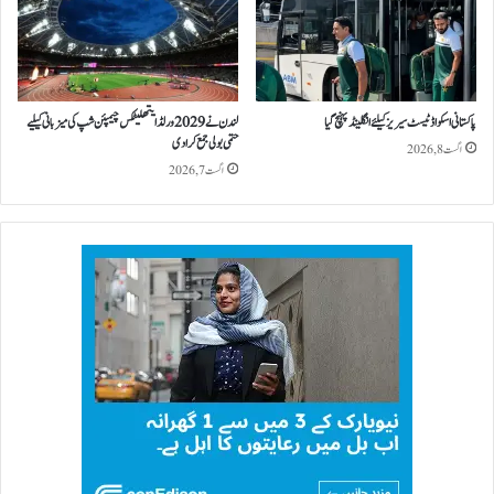
پاکستانی اسکواڈ ٹیسٹ سیریز کیلئے انگلینڈ پہنچ گیا
لندن نے 2029 ورلڈ ایتھلیٹکس چیمپئن شپ کی میزبانی کیلیے
حتمی بولی جمع کرا دی
اگست 8, 2026
اگست 7, 2026