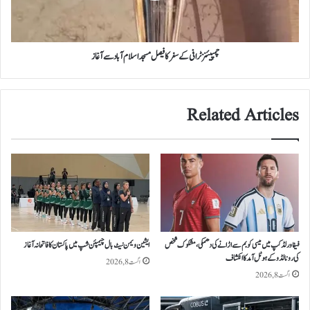
اسلام
آباد
سے
آغاز
چمپیئنز ٹرافی کے سفرکا فیصل مسجد اسلام آباد سے آغاز
Related Articles
فیفا ورلڈکپ میں میسی کو بم سے اڑانے کی دھمکی، مشکوک شخص
ایشین ویمن نیٹ بال چیمپئن شپ میں پاکستان کا فاتحانہ آغاز
کی رونالڈو کے ہوٹل آمد کا انکشاف
اگست 8, 2026
اگست 8, 2026