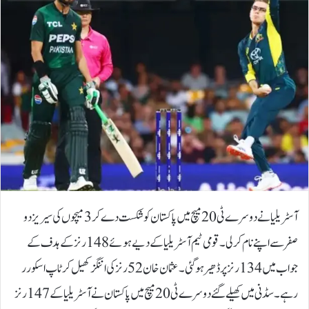
آسٹریلیا نے دوسرے ٹی 20 میچ میں پاکستان کو شکست دے کر 3 میچوں کی سیریز دو
صفر سے اپنے نام کرلی۔قومی ٹیم آسٹریلیا کے دیے ہوئے 148 رنز کے ہدف کے
جواب میں 134 رنز پر ڈھیر ہو گئی۔ عثمان خان 52 رنز کی اننگز کھیل کر ٹاپ اسکورر
رہے۔سڈنی میں کھیلے گئے دوسرے ٹی 20 میچ میں پاکستان نے آسٹریلیا کے 147 رنز