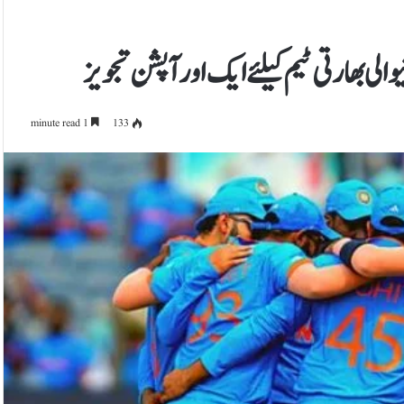
والی بھارتی ٹیم کیلئے ایک اور آپشن تجویز
1 minute read
133