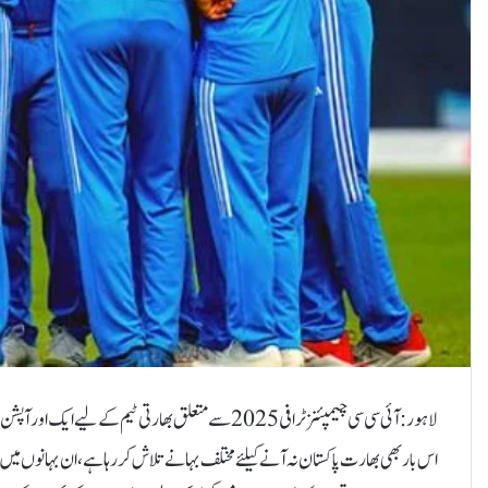
لاہور:آئی سی سی چیمپئنز ٹرافی 2025 سے متعلق بھارتی ٹیم
اس بار بھی بھارت پاکستان نہ آنے کیلئے مختلف بہانے تلاش کررہا ہے، ان بہانوں م