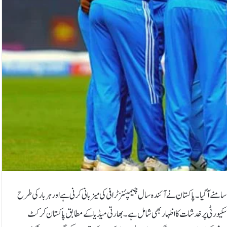
 کے لیے ایک اور آپشن سامنے آگیا۔پاکستان نے آئندہ سال چیمپئنز ٹرافی کی میزبانی کرنی ہے اور ہر بار کی طرح
یں سکیورٹی پر خدشات کا اظہار بھی شامل ہے۔بھارتی میڈیا کے مطابق پاکستان کرکٹ