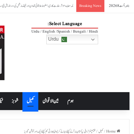
ہفتہ, اگست 8 2026
صدر آصف علی زرداری کا مکہ مشترکہ دفاعی معاہدے کا خیرمقدم
Breaking News
Select Language:
Urdu / English /Spanish / Bengali / Hindi
Urdu
ہوم
بین الاقوامی
کھیل
شوبز
ٹیک
Home
/
کھیل
/
چیمپئنز ٹرافی: پاکستان نہ آنے کیلئے بہانے کرنیوالی بھارتی ٹیم کیلئے ایک اور آپشن تجویز