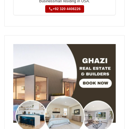
Businessman residing in USA.
+92 320 4408226