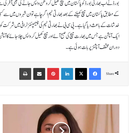
بورڈ نے اب بھارتی بورڈ کو پاکستان میں میچ کھیل کر وطن واپس جانے کی بھی آفرکی ہ
کے مطابق پاکستان میں میچ کھیلنے کے بعد بھارتی ٹیم اگرچاہے تو ان شہروں میں سے کسی
خدشات کے باعث دیا گیا ہے۔ پی سی بی نے بھارتی ٹیم کی چیمپئنز ٹرافی میں شرکت کو م
ایک آپشن ہے جس میں بھارت میچ کی صبح آئے اور میچ کھیل کر واپس چلا جائے کا
دوران مختلف آپشنز پر بات ہوئی ہے۔
Print
Share via Email
Pinterest
LinkedIn
X
Facebook
Share
ع
ا
ل
ی
ہ