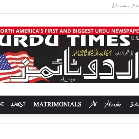
نالوجی
ہفتہ وار کالمز
کالمز
MATRIMONIALS
آج کا اخبار