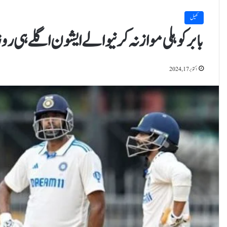
کھیل
بابر کوہلی موازنہ کرنیوالے ایشون اگلے ہی ر
اکتوبر 17, 2024