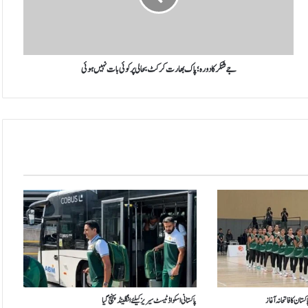
ر
ک
ا
د
و
جے شنکر کا دورہ؛ پاک بھارت کرکٹ بحالی پر کوئی بات نہیں ہوئی
ر
ہ
؛
پ
ا
ک
ب
ھ
ا
ر
ت
ک
ر
ک
ٹ
ب
ان کا فاتحانہ آغاز
پاکستانی اسکواڈ ٹیسٹ سیریز کیلئے انگلینڈ پہنچ گیا