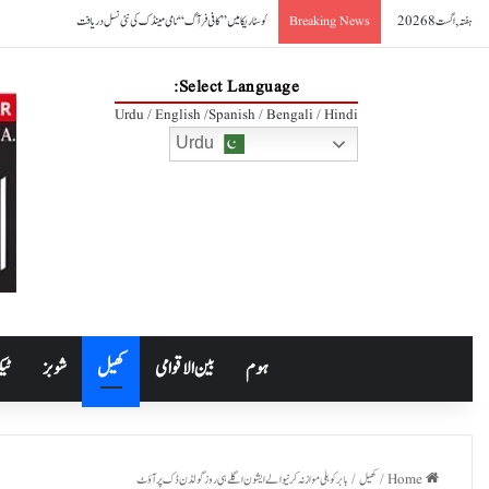
ہفتہ, اگست 8 2026
کوسٹا ریکا میں ’’کافی فرآگ‘‘ نامی مینڈک کی نئی نسل دریافت
Breaking News
Select Language:
Urdu / English /Spanish / Bengali / Hindi
Urdu
ہوم
بین الاقوامی
کھیل
شوبز
ٹیک
Home
/
کھیل
/
بابر کوہلی موازنہ کرنیوالے ایشون اگلے ہی روز گولڈن ڈک پر آؤٹ