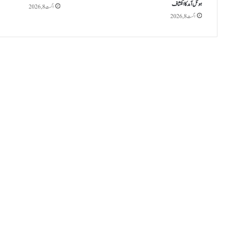
ہوٹل آمد کا انکشاف
ر
اگست 8, 2026
ی
اگست 8, 2026
ک
ا
ر
ڈ
ب
ن
ا
ن
ی
و
ا
ل
ے
ر
ا
ش
د
ن
س