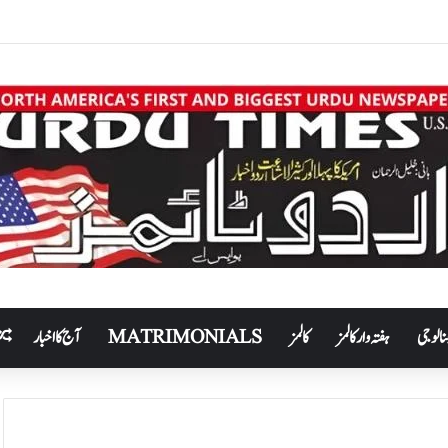
نالوجی
ہفتہ وار کالمز
کالمز
MATRIMONIALS
آج کا اخبار