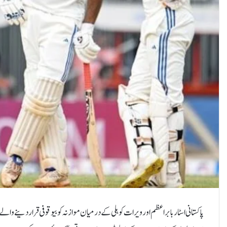
پاکستانی اسٹار بابراعظم اور ویرات کوہلی کے درمیان موازنہ کو بیوقوفی قرار دینے و