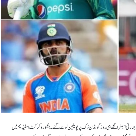
الے بھارتی اسپنر اگلے ہی روز گولڈن ڈک پر پویلین لوٹ گئے۔بنگلورو کرکٹ اسٹیڈیم میں