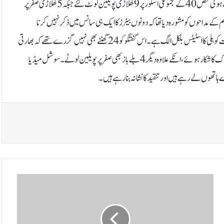
نیوزی لینڈ کے خلاف سیریز کے پہلے ٹیسٹ میں بھارتی بیٹنگ لائن ریت کی دیوار ثابت ہوئی محض 40 کے مجموعی اسکور پر 9 کھلاڑی پویلین لوٹ گئے جبکہ 5 کھلاڑی صفر پر
 مداحوں کو مشورہ دیا تھا کہ دونوں بیٹرز کا ایک ہی سانس میں ذکر نہیں کرنا
چاہیے۔انکا کہنا تھا کہ بابراعظم کو بہترین کھلاڑی کے طور پر درجہ دیتا ہوں لیکن ویرات کوہلی کا اسٹیٹس بلکل الگ ہے۔اس گفتگو کو 24 گھنٹے بھی نہیں گزرے تھے کہ بھارتی
اسپنر روی چندران ایشون کی بھارتی ٹیم ہوم گراؤنڈ پر رسوا ہوگئی، خود ایشون گولڈن ڈک کا شکار ہوئے، انکے علاوہ دیگر 4 بلےباز بھی صفر پر پویلین لوٹے۔سوشل میڈیا
اتھوں لے رہے ہیں اور تنقید کا نشانہ بنارہے ہیں۔
ج
ے
ش
ن
ک