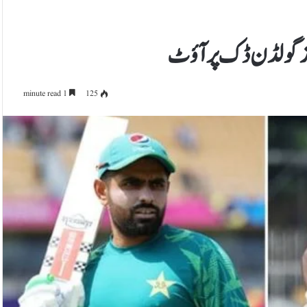
وز گولڈن ڈک پر آؤٹ
1 minute read
125