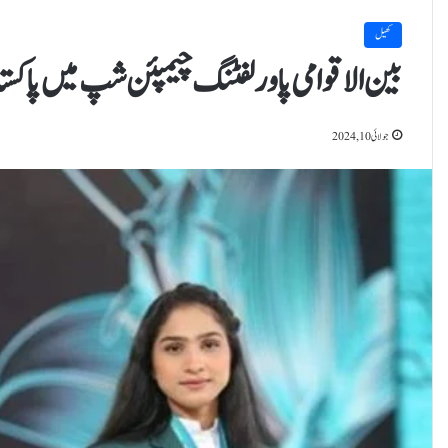
کھیل
بین الاقوامی پاور لفٹنگ چیمپئن شپ میں پاکس
جولائی 10, 2024