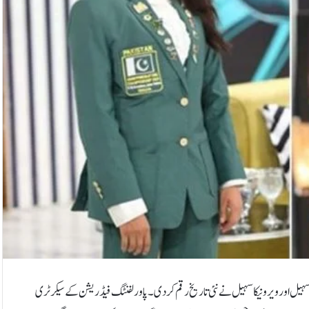
ل سہیل اور ویرونیکا سہیل نے نئی تاریخ رقم کردی۔پاور لفنٹگ فیڈریشن کے سیکرٹری