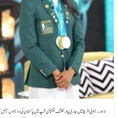
لاہور: جنوبی افریقا میں جاری پاور لفٹنگ چیمپئن شپ میں پاکستان کی دو بہنوں سیب