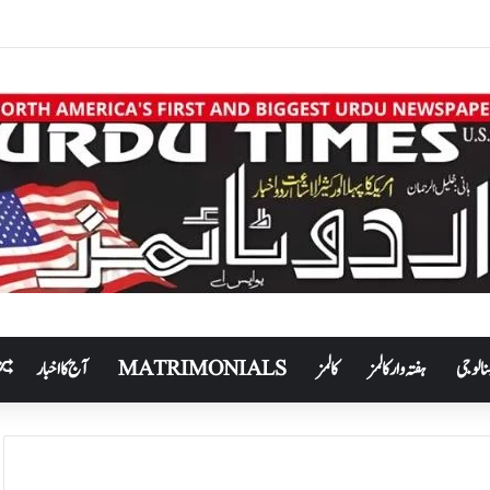
نالوجی
ہفتہ وار کالمز
کالمز
MATRIMONIALS
آج کا اخبار