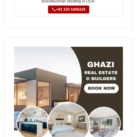
Businessman residing in USA.
+92 320 4408226