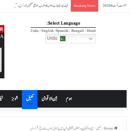
جمعرات, اگست 6 2026
فیک نیوز پھیلانے والوں کا احتساب صحافتی تنظیمیں خود کریں: عظمیٰ بخاری
Breaking News
Select Language:
Urdu / English /Spanish / Bengali / Hindi
Urdu
ہوم
بین الاقوامی
کھیل
شوبز
ٹیک
Home
/
کھیل
/
بین الاقوامی پاور لفٹنگ چیمپئن شپ میں پاکستانی بہنوں نے تاریخ رقم کردی