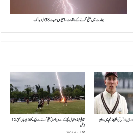
ی
ں
ب
ج
بھارت میں بجلی گرنے کے واقعات، 7 بچوں سمیت 38 افراد ہلاک
ل
ی
گ
ر
ن
ے
ک
ے
و
ا
ق
ع
ا
ت
،
7
ر ڈین لارنس کی انگلینڈ ٹیم میں واپسی
تھائی لینڈ: فٹبال میچ کے دوران آسمانی بجلی گرنے سے ایک کھلاڑی جاں بحق، 12
زخمی
ب
چ
اگست 6, 2026