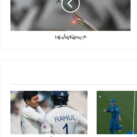
ن
ی
ٹ
ا
س
پ
انٹرنیٹ اسپیڈ کا نیا عالمی ریکارڈ
ی
ڈ
ک
ا
ن
ی
ا
ع
ا
ل
م
ی
ر
ی
ک