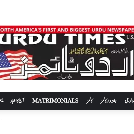
نالوجی
ہفتہ وار کالمز
کالمز
MATRIMONIALS
آج کا اخبار