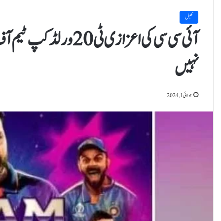
کھیل
آئی سی سی کی اعزازی ٹی
نہیں
جولائی 1, 2024