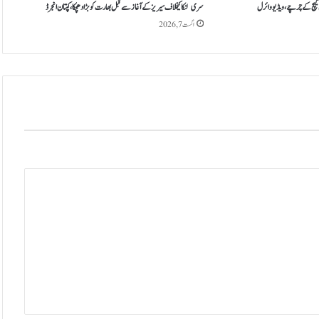
ا
کیچ کے چرچے، ویڈیو وائرل
سری لنکا کیخلاف سیریز کے آغاز سے قبل بھارت کو بڑا دھچکا، کپتان انجرڈ
ر
اگست 7, 2026
ڈ