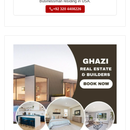
Businessman residing in USA.
+92 320 4408226