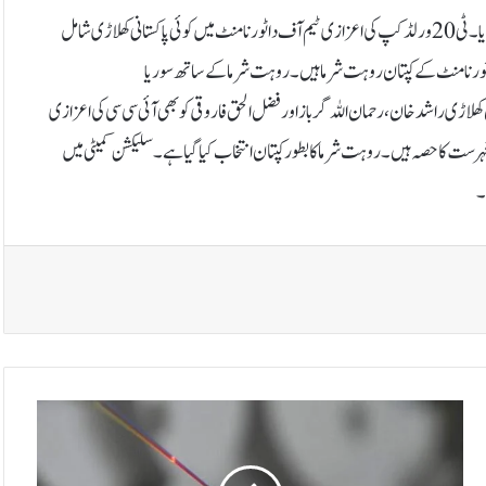
لاہور: آئی سی سی نے ٹی 20 ورلڈکپ کی اعزازی ٹیم آف دی ٹورنامنٹ کا اعلان کردیا۔ٹی 20 ورلڈ کپ کی اعزازی ٹیم آف دا ٹورنامنٹ میں کوئی پاکستانی کھلاڑی شامل
ی کی ٹیم آف دا ٹورنامنٹ کے کپتان روہت شرما ہیں۔ روہت شرما کے ساتھ سوریا
اڑی راشد خان،رحمان اللہ گرباز اور فضل الحق فاروقی کو بھی آئی سی سی کی اعزازی
ہرست کا حصہ ہیں۔ روہت شرما کا بطور کپتان انتخاب کیاگیاہے۔ سلیکشن کمیٹی میں
۔
ا
ن
ٹ
ر