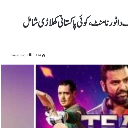
 20 ورلڈکپ ٹیم آف دا ٹورنامنٹ، کوئی پاکستانی کھلاڑی شامل
1 minute read
114