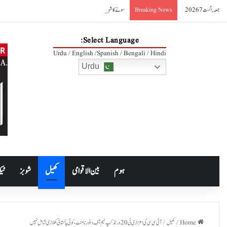
جمعہ, اگست 7 2026
سونے کا شہر، دوبئی
Breaking News
Select Language:
Urdu / English /Spanish / Bengali / Hindi
Urdu
ہوم
بین الاقوامی
کھیل
شوبز
ٹیک
Home
/
کھیل
/
آئی سی سی کی اعزازی ٹی 20 ورلڈکپ ٹیم آف دا ٹورنامنٹ، کوئی پاکستانی کھلاڑی شامل نہیں