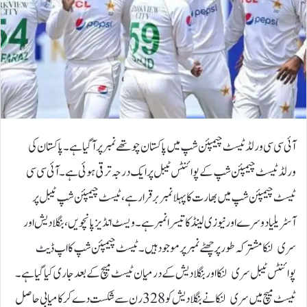
آئی سی سی ورلڈ ٹیسٹ چیمپئن شپ میں پاکستان چوتھے نمبر پر آگیا ہے۔پاکستان کی
ورلڈ ٹیسٹ چیمپئن شپ کے پوائنٹس ٹیبل پر ایک درجہ ترقی ہوئی ہے۔آئی سی سی
ٹیسٹ چیمپئن شپ میں بھارت کا پہلا نمبر برقرار ہے، ٹیسٹ چیمپئن شپ ٹیبل پر
آسٹریلیا دوسرے اور نیوزی لینڈکا تیسرا نمبر ہے۔ویسٹ انڈیز پانچویں، بنگلادیش اور
سری لنکا مشترکہ طور پر چھٹے نمبر پر موجود ہیں۔ٹیسٹ چیمپئن شپ کا اپ ڈیٹ
پوائنٹس ٹیبل سری لنکا اور بنگلادیش کے درمیان ٹیسٹ میچ کے بعد جاری کیا گیا ہے۔
ٹیسٹ میچ میں سری لنکا نے بنگلادیش کو 328 رن سے شکست دے کر کامیابی حاصل