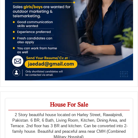
House For Sale
2 Story beautiful house located on Harley Street, Rawalpindi,
Pakistan. 6 BR, 6 Bath, Living Room, Kitchen, Dining Area, and
Terrace. 2nd floor has 3 BR and kitchen. Can be converted into 2-
family house. Beautiful and peaceful area near CMH (Combined
Military Hospital).