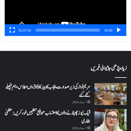
01:07:55
00:00
زیادہ پڑھی جانیوالی خبریں
مریم نواز کی زیر صدارت پنجاب کابینہ کا 36واں اجلاس،اہم فیصلے
کئے گئے
اگست 6, 2026
فیک نیوز پھیلانے والوں کا احتساب صحافتی تنظیمیں خود کریں: عظمیٰ
بخاری
اگست 6, 2026