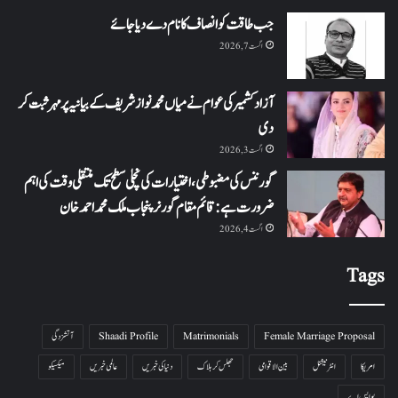
جب طاقت کو انصاف کا نام دے دیا جائے
اگست 7, 2026
آزاد کشمیر کی عوام نے میاں محمد نواز شریف کے بیانیہ پر مہر ثبت کر
دی
اگست 3, 2026
گورننس کی مضبوطی، اختیارات کی نچلی سطح تک منتقلی وقت کی اہم
ضرورت ہے: قائم مقام گورنر پنجاب ملک محمد احمد خان
اگست 4, 2026
Tags
Female Marriage Proposal
Matrimonials
Shaadi Profile
آتشزدگی
امریکا
انٹرنیشنل
بین الاقوامی
جھلس کر ہلاک
دنیا کی خبریں
عالمی خبریں
میکسیکو
یو ایس اے