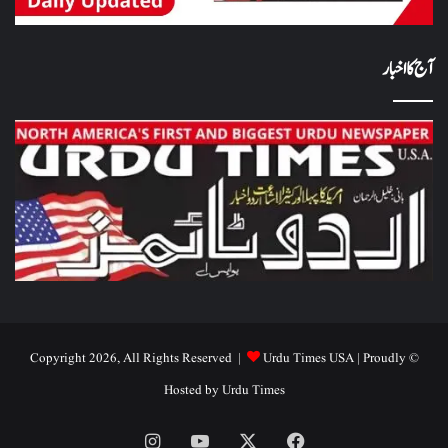
آج کا اخبار
Urdu Times USA
| Proudly
© Copyright 2026, All Rights Reserved |
Hosted by
Urdu Times
Instagram
YouTube
Facebook
X