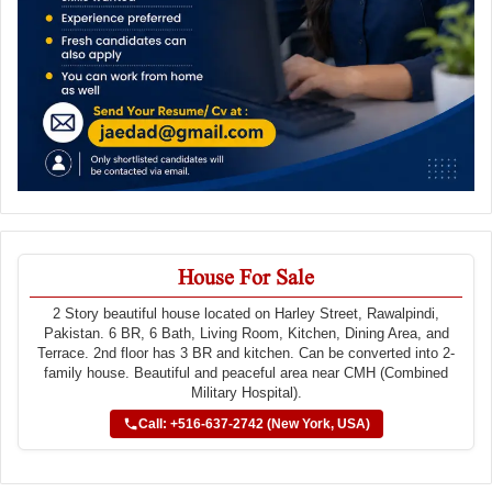
House For Sale
2 Story beautiful house located on Harley Street, Rawalpindi,
Pakistan. 6 BR, 6 Bath, Living Room, Kitchen, Dining Area, and
Terrace. 2nd floor has 3 BR and kitchen. Can be converted into 2-
family house. Beautiful and peaceful area near CMH (Combined
Military Hospital).
Call: +516-637-2742 (New York, USA)