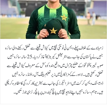
زمبابوے کے خلاف پہلے ویمن ٹی ٹوئنٹی میچ میں کیلاش قبیلے سے تعلق رکھنے والی سائرہ
جبیں نے پاکستان کی جانب سے انٹرنیشنل کیریئر کا آغاز کردیا۔25 سالہ سائرہ جبیں
صوبہ خیبر پختونخوا کے ضلع چترال میں واقع ہندو کوہ کش کے معروف کیلاش قبیلے سے
تعلق رکھتی ہیں۔لاہور کے کینرڈ کالج میں زیر تعلیم بیٹنگ آل راؤنڈر سائرہ جبیں
ڈومیسٹک ویمن کرکٹ میں اسٹرائیکرز کی جانب سے بہترین کارکردگی کا مظاہرہ کر چکی
ہیں۔ تاہم، سائرہ جبیں اپنے ڈیبیو میچ میں پانچ گیندوں پر پانچ رنز ہی جوڑ سکیں۔