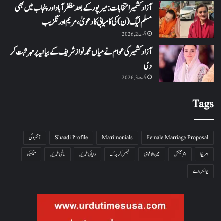
آزاد کشمیر انتخابات: میرپور کے بعد مظفرآباد اور پنجاب میں بھی
مسلم لیگ (ن) کی کامیابی کا دعویٰ، مریم اورنگزیب
اگست 2, 2026
آزاد کشمیر کی عوام نے میاں محمد نواز شریف کے بیانیہ پر مہر ثبت کر
دی
اگست 3, 2026
Tags
Female Marriage Proposal
Matrimonials
Shaadi Profile
آتشزدگی
امریکا
انٹرنیشنل
بین الاقوامی
جھلس کر ہلاک
دنیا کی خبریں
عالمی خبریں
میکسیکو
یو ایس اے