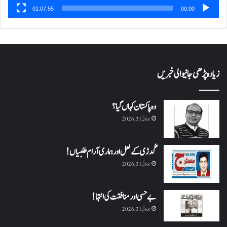
01:07:55
00:00
زیادہ پڑھی جانیوالی خبریں
وہ پاکستان کہاں گیا؟
جولائی 31, 2026
گُدڑی کے لعل اور ہماری آرام طلبیاں!
جولائی 31, 2026
بے حسی اور منافقت کی انتہا !
جولائی 31, 2026