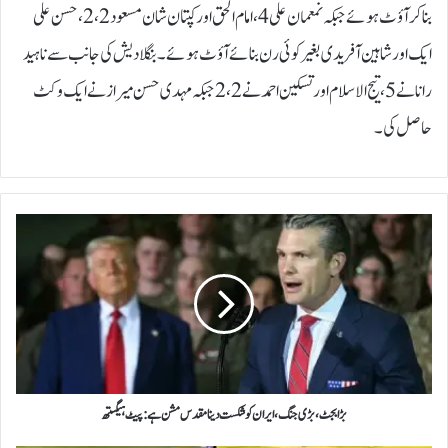
بناکر آؤٹ ہوئے جبکہ نمعمان علی 4، امام الحق اور کپتان شان مسعود 2، 2، حسن علی
ایک اور شاہین آفریدی بغیر کوئی رن بنائے آؤٹ ہوئے۔بنگلادیش کی جانب سے ناہید
رانا نے 5، تیج الاسلام اور تسکین احمد نے 2، 2 جبکہ مہدی حسن میراز نے ایک وکٹ
حاصل کی۔
ب
ڑ
ا
ب
ج
ٹ
،
ب
ڑ
ی
بڑا بجٹ ،بڑی جنگ،ایران کو شکست دینا مقدس مشن ہے:پیٹ ہیگستھ
ج