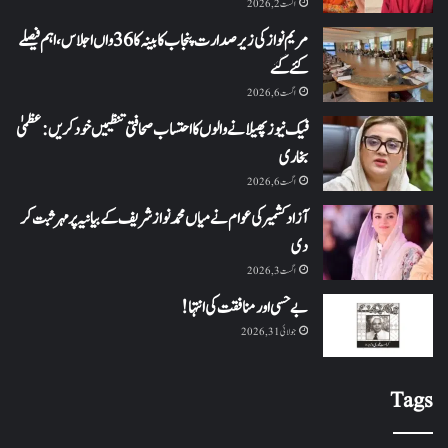
اگست 2, 2026
مریم نواز کی زیر صدارت پنجاب کابینہ کا 36واں اجلاس،اہم فیصلے
کئے گئے
اگست 6, 2026
فیک نیوز پھیلانے والوں کا احتساب صحافتی تنظیمیں خود کریں: عظمیٰ
بخاری
اگست 6, 2026
آزاد کشمیر کی عوام نے میاں محمد نواز شریف کے بیانیہ پر مہر ثبت کر
دی
اگست 3, 2026
بے حسی اور منافقت کی انتہا !
جولائی 31, 2026
Tags