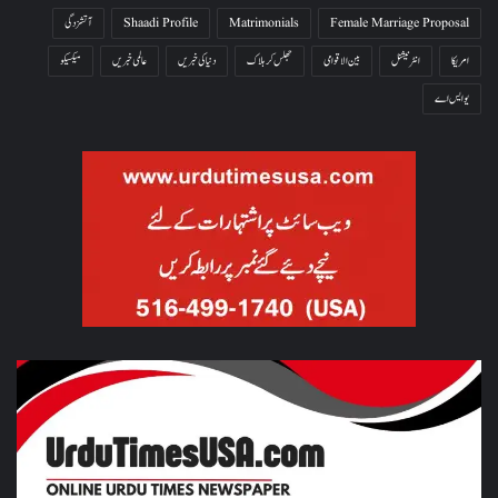
Female Marriage Proposal
Matrimonials
Shaadi Profile
آتشزدگی
امریکا
انٹرنیشنل
بین الاقوامی
جھلس کر ہلاک
دنیا کی خبریں
عالمی خبریں
میکسیکو
یو ایس اے