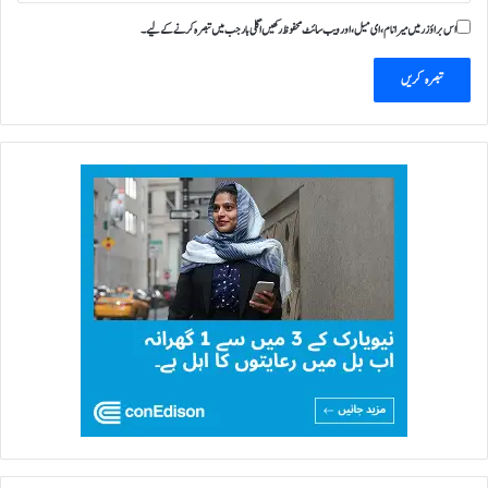
اس براؤزر میں میرا نام، ای میل، اور ویب سائٹ محفوظ رکھیں اگلی بار جب میں تبصرہ کرنے کےلیے۔