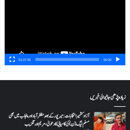
پلیئر
01:07:55
00:00
زیادہ پڑھی جانیوالی خبریں
آزاد کشمیر انتخابات: میرپور کے بعد مظفرآباد اور پنجاب میں بھی
مسلم لیگ (ن) کی کامیابی کا دعویٰ، مریم اورنگزیب