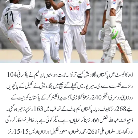
ڈھاکا ٹیسٹ میں پاکستان بنگلادیش کیلیے تر نوالہ ثابت ہوا، میزبان ٹیم نے باآسانی 104
رنز سے شکست دے دی۔میرپور میں کھیلے گئے میچ میں بنگلادیش نے کھیل کے پانچویں
روز اپنی دوسری اننگز 240 رنز 9 کھلاڑی آؤٹ پر ڈکلیئر کرکے پاکستان کو جیت کے
لیے 268 رنز کا ہدف دیا۔پاکستان ٹیم ہدف کے تعاقب میں 163 رنز پر ڈھیر ہوگئی۔
ڈبییوٹنٹ عبداللہ فضل 66 رنز بناکر نمایاں رہے۔ دیگر کوئی بلے باز خاطر خواہ کارکردگی
نہ دکھا سکا۔سلمان علی آغا 26، محمد رضوان، سعود شکیل اور اذان اویس 15، 15 رنز