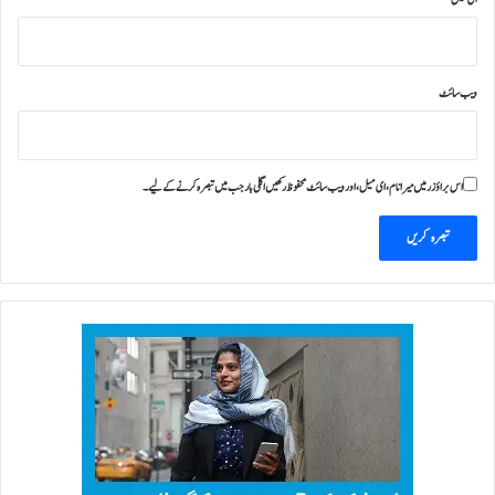
ویب‌ سائٹ
اس براؤزر میں میرا نام، ای میل، اور ویب سائٹ محفوظ رکھیں اگلی بار جب میں تبصرہ کرنے کےلیے۔