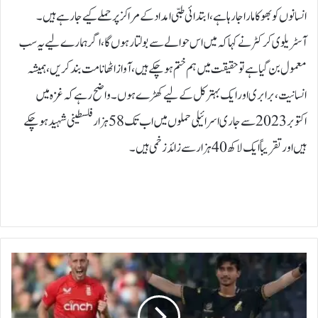
انسانوں کو بھوکا مارا جارہا ہے، ابتدائی طبی امداد کے مراکز پر حملے کیے جا رہے ہیں۔
آسٹریلوی کرکٹر نے کہا کہ میں اس حوالے سے بولتا رہوں گا، اگر ہمارے لیے یہ سب
معمول بن گیا ہے تو حقیقت میں ہم ختم ہو چکے ہیں، آواز اٹھانا مت بند کریں، ہمیشہ
انسانیت، برابری اور ایک بہتر کل کے لیے کھڑے ہوں۔ واضح رہے کہ غزہ میں
اکتوبر 2023 سے جاری اسرائیلی حملوں میں اب تک 58 ہزار فلسطینی شہید ہوچکے
ہیں اورتقریباً ایک لاکھ 40 ہزار سے زائد زخمی ہیں۔
ل
ی
و
ک