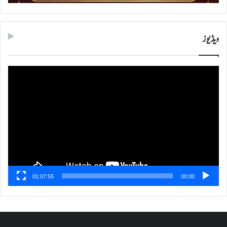
ویڈیوز
ویڈیو
پلیئر
01:07:55
00:00