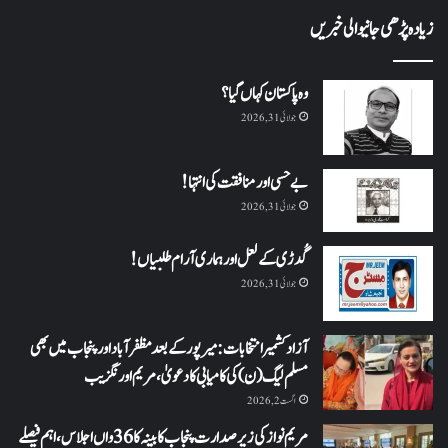
زیادہ پڑھی جانیوالی خبریں
وہ پاکستان کہاں گیا؟
جولائی 31, 2026
بے حسی اور منافقت کی انتہا !
جولائی 31, 2026
گُدڑی کے لعل اور ہماری آرام طلبیاں!
جولائی 31, 2026
آزاد کشمیر انتخابات: میرپور کے بعد مظفرآباد اور پنجاب میں بھی
مسلم لیگ (ن) کی کامیابی کا دعویٰ، مریم اورنگزیب
اگست 2, 2026
مریم نواز کی زیر صدارت پنجاب کابینہ کا 36واں اجلاس،اہم فیصلے