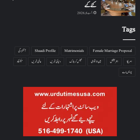
کئے گئے
اگست 6, 2026
Tags
Female Marriage Proposal
Matrimonials
Shaadi Profile
آتشزدگی
امریکا
انٹرنیشنل
بین الاقوامی
جھلس کر ہلاک
دنیا کی خبریں
عالمی خبریں
میکسیکو
یو ایس اے