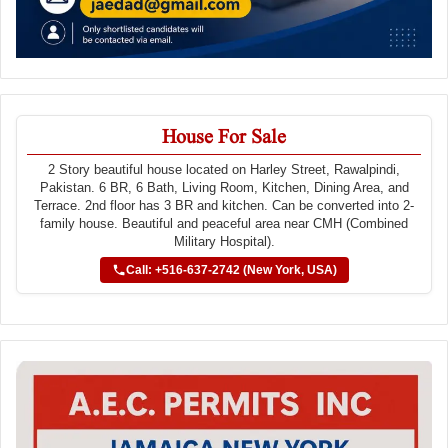
House For Sale
2 Story beautiful house located on Harley Street, Rawalpindi,
Pakistan. 6 BR, 6 Bath, Living Room, Kitchen, Dining Area, and
Terrace. 2nd floor has 3 BR and kitchen. Can be converted into 2-
family house. Beautiful and peaceful area near CMH (Combined
Military Hospital).
Call: +516-637-2742 (New York, USA)