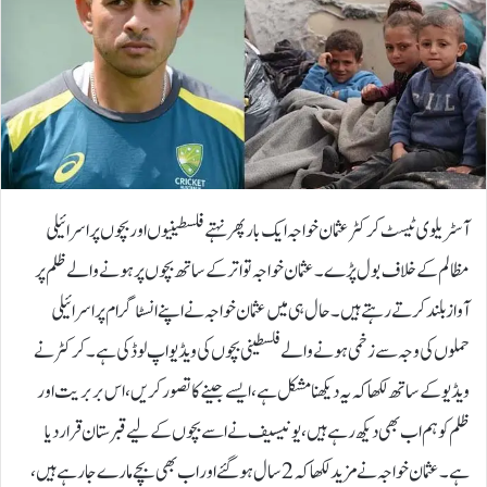
آسٹریلوی ٹیسٹ کرکٹر عثمان خواجہ ایک بار پھر نہتے فلسطینیوں اور بچوں پر اسرائیلی
مظالم کے خلاف بول پڑے۔عثمان خواجہ تواتر کے ساتھ بچوں پر ہونے والے ظلم پر
آواز بلند کرتے رہتے ہیں۔حال ہی میں عثمان خواجہ نے اپنے انسٹاگرام پر اسرائیلی
حملوں کی وجہ سے زخمی ہونے والے فلسطینی بچوں کی ویڈیو اپ لوڈ کی ہے۔کرکٹر نے
ویڈیو کے ساتھ لکھا کہ یہ دیکھنا مشکل ہے، ایسے جینے کا تصور کریں، اس بربریت اور
ظلم کو ہم اب بھی دیکھ رہے ہیں، یونیسیف نے اسے بچوں کے لیے قبرستان قرار دیا
ہے۔عثمان خواجہ نے مزید لکھا کہ 2 سال ہوگئے اور اب بھی بچے مارے جا رہے ہیں،