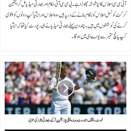
آئی سی سی اجلاس کا نیا شوشہ چھوڑا ہے۔بی سی سی آئی حکام اور بھارتی میڈیا مل کر ایشین
کرکٹ کونسل اجلاس کو ناکام بنانے کے در پہ ہیں، وہ اجلاس اور ایشیا کپ دونوں کو ملتوی
کرنے کی کوششوں میں ہیں۔چند دن پہلے بھارتی میڈیا نے ہی رپورٹ کیا تھا کہ ایشیا
کپ پانچ ستمبر سے یواے ای میں ہوگا۔
ٹ
ی
س
ٹ
ر
ی
ن
ک
ن
گ
ٹیسٹ رینکنگ؛ جو روٹ دوبارہ پہلی پوزیشن پر آگئے، بھارتی بیٹرز کی تنزلی
؛