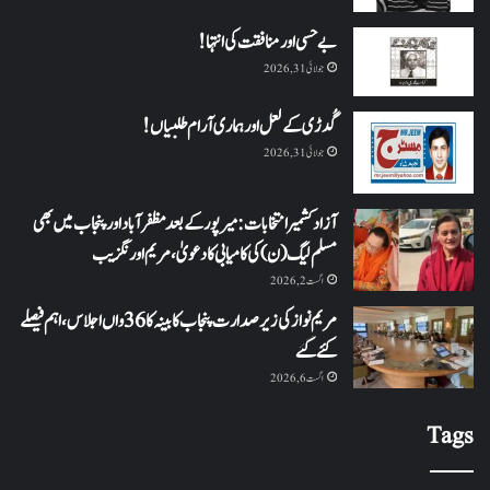
بے حسی اور منافقت کی انتہا !
جولائی 31, 2026
گُدڑی کے لعل اور ہماری آرام طلبیاں!
جولائی 31, 2026
آزاد کشمیر انتخابات: میرپور کے بعد مظفرآباد اور پنجاب میں بھی
مسلم لیگ (ن) کی کامیابی کا دعویٰ، مریم اورنگزیب
اگست 2, 2026
مریم نواز کی زیر صدارت پنجاب کابینہ کا 36واں اجلاس،اہم فیصلے
کئے گئے
اگست 6, 2026
Tags