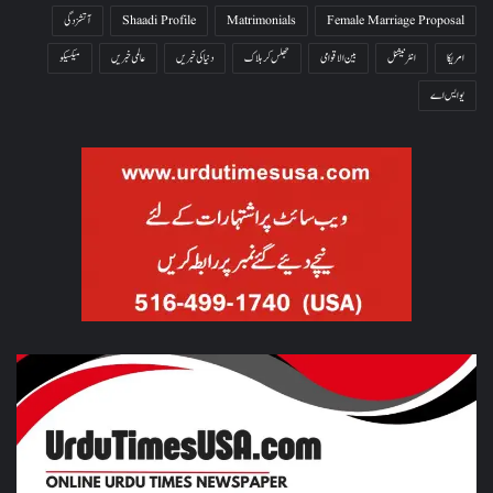
Female Marriage Proposal
Matrimonials
Shaadi Profile
آتشزدگی
امریکا
انٹرنیشنل
بین الاقوامی
جھلس کر ہلاک
دنیا کی خبریں
عالمی خبریں
میکسیکو
یو ایس اے