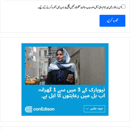
اس براؤزر میں میرا نام، ای میل، اور ویب سائٹ محفوظ رکھیں اگلی بار جب میں تبصرہ کرنے کےلیے۔