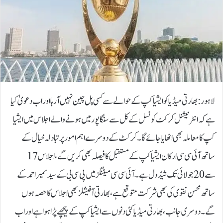
لاہور:بھارتی میڈیا کو ایشیا کپ کے حوالے سے کسی پل چین نہیں آرہا اور اب دعویٰ کیا
ہے کہ انٹرنیشنل کرکٹ کونسل کے کل سے سنگاپور میں ہونے والے اجلاس میں ایشیا
کپ کا معاملہ بھی اٹھایا جائے گا۔کرکٹ کے دوسرے اہم امور پر تبادلہ خیال کے
ساتھ آئی سی سی ارکان ایشیا کپ کے مستقبل کا فیصلہ بھی کریں گے، اجلاس 17
سے 20 جولائی تک شیڈول ہے۔آئی سی سی میٹنگز میں پی سی بی کے سید سمیر احمد کے
ساتھ محسن نقوی کی بھی شرکت متوقع ہے، بھارتی آفیشلز بھی اجلاس کا حصہ ہوں
گے۔دوسری جانب، بھارتی میڈیا کئی دنوں سے ایشیا کپ کے پیچھے پڑا ہوا ہے اور اب