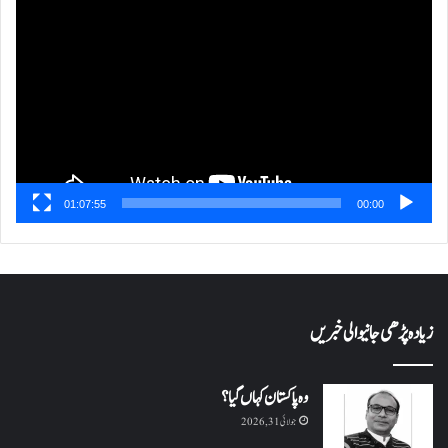
پلیئر
01:07:55
00:00
زیادہ پڑھی جانیوالی خبریں
وہ پاکستان کہاں گیا؟
جولائی 31, 2026