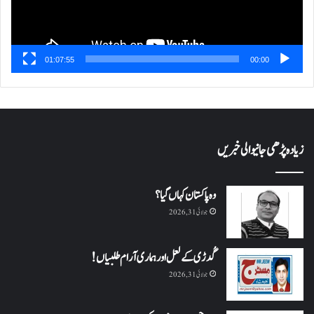
01:07:55
00:00
زیادہ پڑھی جانیوالی خبریں
وہ پاکستان کہاں گیا؟
جولائی 31, 2026
گُدڑی کے لعل اور ہماری آرام طلبیاں!
جولائی 31, 2026