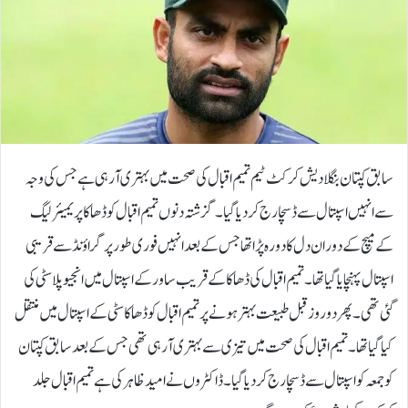
سابق کپتان بنگلا دیش کرکٹ ٹیم تمیم اقبال کی صحت میں بہتری آ رہی ہے جس کی وجہ
سے انہیں اسپتال سےڈسچارج کر دیا گیا۔گزشتہ دنوں تمیم اقبال کو ڈھاکا پریمیئر لیگ
کے میچ کےدوران دل کا دورہ پڑا تھا جس کے بعد انہیں فوری طور پر گراؤنڈ سے قریبی
اسپتال پہنچایا گیا تھا۔تمیم اقبال کی ڈھاکا کے قریب ساور کے اسپتال میں انجیو پلاسٹی کی
گئی تھی۔پھر دو روز قبل طبیعت بہتر ہونے پر تمیم اقبال کو ڈھاکا سٹی کے اسپتال میں منتقل
کیا گیا تھا۔ تمیم اقبال کی صحت میں تیزی سے بہتری آ رہی تھی جس کے بعد سابق کپتان
کو جمعہ کو اسپتال سے ڈسچارج کر دیا گیا۔ڈاکٹروں نے امید ظاہر کی ہے تمیم اقبال جلد