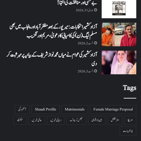
بے حسی اور منافقت کی انتہا !
جولائی 31, 2026
آزاد کشمیر انتخابات: میرپور کے بعد مظفرآباد اور پنجاب میں بھی
مسلم لیگ (ن) کی کامیابی کا دعویٰ، مریم اورنگزیب
اگست 2, 2026
آزاد کشمیر کی عوام نے میاں محمد نواز شریف کے بیانیہ پر مہر ثبت کر
دی
اگست 3, 2026
Tags
Female Marriage Proposal
Matrimonials
Shaadi Profile
آتشزدگی
امریکا
انٹرنیشنل
بین الاقوامی
جھلس کر ہلاک
دنیا کی خبریں
عالمی خبریں
میکسیکو
یو ایس اے