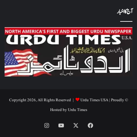
آج کا اخبار
Urdu Times USA
| Proudly
© Copyright 2026, All Rights Reserved |
Hosted by
Urdu Times
Instagram
YouTube
Facebook
X