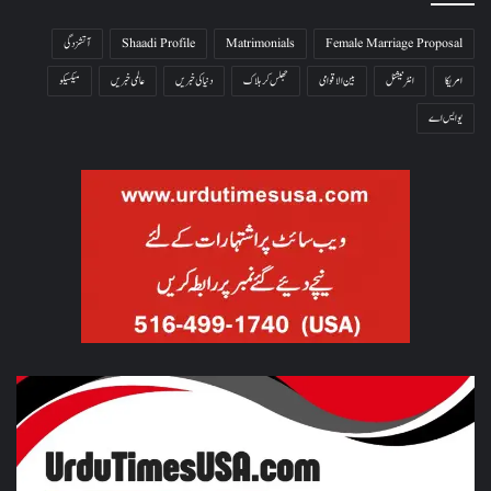
Female Marriage Proposal
Matrimonials
Shaadi Profile
آتشزدگی
امریکا
انٹرنیشنل
بین الاقوامی
جھلس کر ہلاک
دنیا کی خبریں
عالمی خبریں
میکسیکو
یو ایس اے