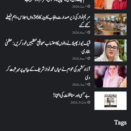
اگست 2, 2026
مریم نواز کی زیر صدارت پنجاب کابینہ کا 36واں اجلاس،اہم فیصلے
کئے گئے
اگست 6, 2026
فیک نیوز پھیلانے والوں کا احتساب صحافتی تنظیمیں خود کریں: عظمیٰ
بخاری
اگست 6, 2026
آزاد کشمیر کی عوام نے میاں محمد نواز شریف کے بیانیہ پر مہر ثبت کر
دی
اگست 3, 2026
بے حسی اور منافقت کی انتہا !
جولائی 31, 2026
Tags