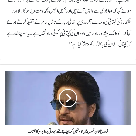
ہوئے کہا کہ وہ انجری سے واپس آئے ہیں اور ہمیں انہیں کچھ وقت دینا ہوگا۔ لاہور
قلندرز کی کپتانی کی وجہ سے آفریدی پر اضافی دباؤ کے تاثر پر عامر نے تنقید کرتے ہوئے
کہا کہ “وہ ایک پیشہ ور باؤلر ہیں، اور ان کی کپتانی پر کوئی دباؤ نہیں ہے۔ یہ سوچنا غلط ہے
کہ کپتانی نے ان کی باؤلنگ کو متاثر کیا ہے”۔
ش
ا
ہ
ر
خ
خ
ا
ن
ف
ل
شاہ رخ خان فلموں میں کام نہیں کرنا چاہتے تھے، بھارتی پروڈیوسر کا انکشاف