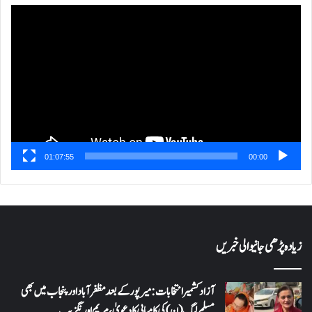
ویڈیو
پلیئر
01:07:55
00:00
زیادہ پڑھی جانیوالی خبریں
آزاد کشمیر انتخابات: میرپور کے بعد مظفرآباد اور پنجاب میں بھی
مسلم لیگ (ن) کی کامیابی کا دعویٰ، مریم اورنگزیب