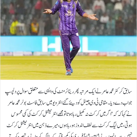
سابق کرکٹر محمد عامر نے ایک مرتبہ پھر ریٹائرمنٹ کی واپسی سے متعلق سوال پر دلچسپ
جواب دے دیا۔مقامی ٹی وی چینل کو دیئے گئے انٹرویو میں سابق فاسٹ بولر محمد عامر
نے کہا کہ کہ ‘اگر میں کرکٹ نہ کھیل رہا ہوتا تو مجھے انٹرنیشنل کرکٹ کی کمی محسوس
ہوتی، میں لیگ کرکٹ سے لطف اندوز ہو رہا ہوں، میرے ذہن میں انٹرنیشنل کرکٹ
نہیں ہے۔انہوں نے شاہین شاہ آفریدی کی کم رفتار کے بالنگ کروانے پر تبصرہ کرتے