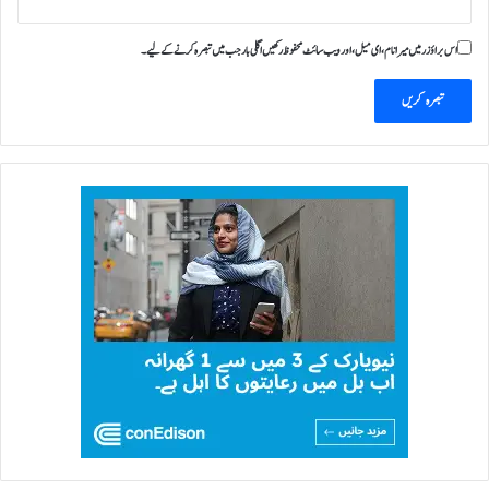
اس براؤزر میں میرا نام، ای میل، اور ویب سائٹ محفوظ رکھیں اگلی بار جب میں تبصرہ کرنے کےلیے۔