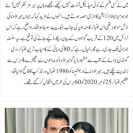
میں نے کسی قسم کے کوئی میڈیکل آلات نہیں دیکھے، مجھے وہاں پر سیرمز نظر نہیں آئے
جو ہوم ہاسپٹالائزیشن کا لازمی حصہ ہوتے ہیں۔انہوں نے مزید کہا کہ جہاں میراڈوناکی
لاش موجود تھی اس فٹبالر کا منہ اوپر کی جانب جبکہ پیٹ سوجا ہوا تھا۔واضح رہے کہ اس
ٹرائل میں 120 کے قریب گواہوں کے بیان ریکارڈ کیے جانے کی توقع ہے، یہ سلسلہ
جولائی تک جاری رہے گا۔خیال رہے کہ 80 کی دہائی کے کامیاب ترین فٹبالر،دی
گولڈن بوائے کے لقب سے مشہور ڈیاگو میراڈونا کو مداحوں سے بچھڑے 4 برس سے
زائد بیت چکے ہیں۔میراڈونا نے ارجنٹینا کو 1986 فٹبال ورلڈکپ کا فاتح بنوایا تھا،
عظیم فٹبالر 25 نومبر 2020 کو 60 برس کی عمر میں انتقال کرگئے تھے۔
ی
و
ز
و