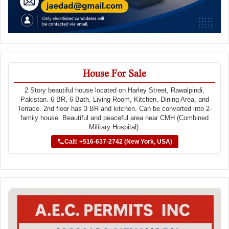
House For Sale
2 Story beautiful house located on Harley Street, Rawalpindi,
Pakistan. 6 BR, 6 Bath, Living Room, Kitchen, Dining Area, and
Terrace. 2nd floor has 3 BR and kitchen. Can be converted into 2-
family house. Beautiful and peaceful area near CMH (Combined
Military Hospital).
Call: +516-637-2742 (New York, USA)