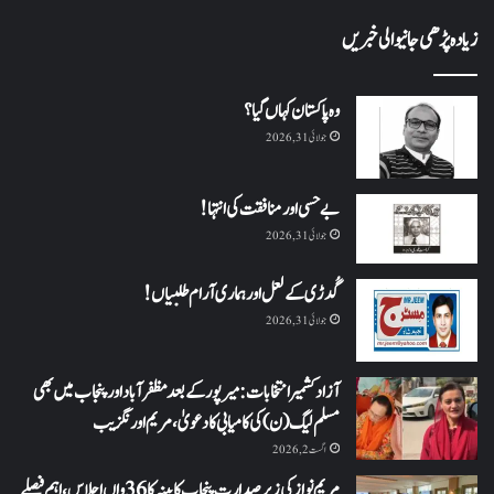
زیادہ پڑھی جانیوالی خبریں
وہ پاکستان کہاں گیا؟
جولائی 31, 2026
بے حسی اور منافقت کی انتہا !
جولائی 31, 2026
گُدڑی کے لعل اور ہماری آرام طلبیاں!
جولائی 31, 2026
آزاد کشمیر انتخابات: میرپور کے بعد مظفرآباد اور پنجاب میں بھی
مسلم لیگ (ن) کی کامیابی کا دعویٰ، مریم اورنگزیب
اگست 2, 2026
مریم نواز کی زیر صدارت پنجاب کابینہ کا 36واں اجلاس،اہم فیصلے