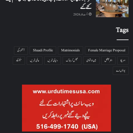
کئے گئے
اگست 6, 2026
Tags
Female Marriage Proposal
Matrimonials
Shaadi Profile
آتشزدگی
امریکا
انٹرنیشنل
بین الاقوامی
جھلس کر ہلاک
دنیا کی خبریں
عالمی خبریں
میکسیکو
یو ایس اے