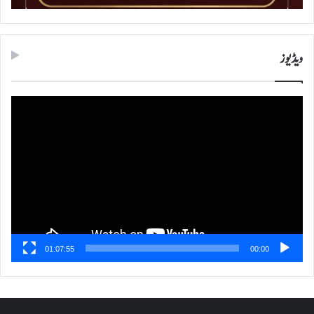
ویڈیوز
ویڈیو
پلیئر
01:07:55
00:00