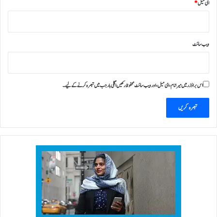
ای میل
*
ر
ویب‌ سائٹ
اس براؤزر میں میرا نام، ای میل، اور ویب سائٹ محفوظ رکھیں اگلی بار جب میں تبصرہ کرنے کےلیے۔