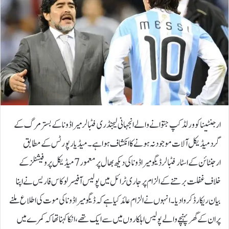
ارجنٹینا کو ورلڈکپ جتوانے والے انجہانی لیجنڈری فٹبالر میراڈونا کے بسترمرگ کے
گرد میڈیکل آلات موجود نہ ہونے کا انکشاف ہوا ہے۔میڈیا رپورٹس کے مطابق
ارجنٹائن کے اسٹار فٹبالر ڈیگو میراڈونا کی دیکھ بھال پر معمور 7 میڈیکل پروفیشنلز کے
خلاف غفلت برتنے کے الزام پر جاری ٹرائل میں پولیس آفیسر لوکاس فاریس نے اپنا
بیان ریکارڈ کروادیا۔انہوں نے الزام عائد کیا ہے کہ ڈیگو میراڈونا کی موت کی اطلاع ملنے
پر ان کے گھر پہنچے والے پولیس اہلکاروں میں سے ایک تھے، انکا کہنا تھا کہ کمرے میں