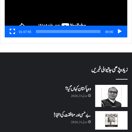
01:07:55
00:00
زیادہ پڑھی جانیوالی خبریں
وہ پاکستان کہاں گیا؟
جولائی 31, 2026
بے حسی اور منافقت کی انتہا !
جولائی 31, 2026