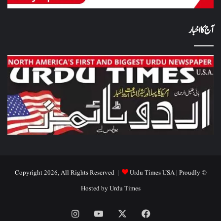
آج کا اخبار
Urdu Times USA
| Proudly
© Copyright 2026, All Rights Reserved |
Hosted by
Urdu Times
Instagram
YouTube
Facebook
X