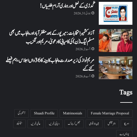
گُدڑی کے لعل اور ہماری آرام طلبیاں!
جولائی 31, 2026
آزاد کشمیر انتخابات: میرپور کے بعد مظفرآباد اور پنجاب میں بھی
مسلم لیگ (ن) کی کامیابی کا دعویٰ، مریم اورنگزیب
اگست 2, 2026
مریم نواز کی زیر صدارت پنجاب کابینہ کا 36واں اجلاس،اہم فیصلے
کئے گئے
اگست 6, 2026
Tags
Female Marriage Proposal
Matrimonials
Shaadi Profile
آتشزدگی
امریکا
انٹرنیشنل
بین الاقوامی
جھلس کر ہلاک
دنیا کی خبریں
عالمی خبریں
میکسیکو
یو ایس اے