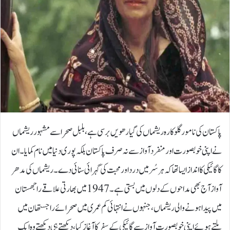
پاکستان کی نامور گلوکارہ ریشماں کی گیارھویں برسی ہے، بلبل صحرا سے مشہور ریشماں
نے اپنی خوبصورت اور منفرد آواز سے نہ صرف پاکستان بلکہ پوری دنیا میں نام کمایا۔ان
کا گائیکی کا انداز ایسا تھا کہ ہر سُر میں درد اور محبت کی گہرائی سنائی دے۔ ریشماں کی مدھر
آواز آج بھی مداحوں کے دلوں میں بستی ہے۔1947 میں بھارتی علاقے راجھستان
میں پیدا ہونے والی ریشماں، جنہوں نے انتہائی کم عمری میں صحرائے راجستھان میں
پلتے ہوئے اپنی خوبصورت آواز سے گائیکی کے سفر کا آغاز کیا، دیکھتے ہی دیکھتے وہ ایک