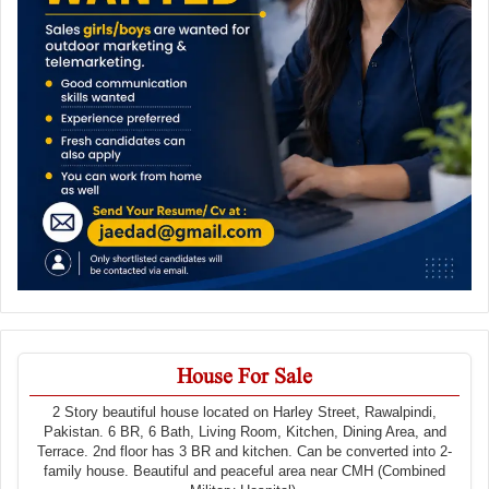
House For Sale
2 Story beautiful house located on Harley Street, Rawalpindi,
Pakistan. 6 BR, 6 Bath, Living Room, Kitchen, Dining Area, and
Terrace. 2nd floor has 3 BR and kitchen. Can be converted into 2-
family house. Beautiful and peaceful area near CMH (Combined