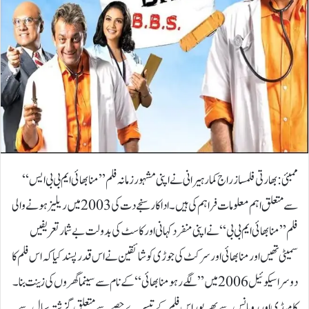
ممبئی: بھارتی فلمساز راج کمار ہیرانی نے اپنی مشہور زمانہ فلم ’’منا بھائی ایم بی بی ایس‘‘
سے متعلق اہم معلومات فراہم کی ہیں۔اداکار سنجے دت کی 2003 میں ریلیز ہونے والی
فلم ’’منا بھائی ایم بی بی‘‘ نے اپنی منفرد کہانی اور کاسٹ کی بدولت بے شمار تعریفیں
سمیٹی تھیں اور منا بھائی اور سرکٹ کی جوڑی کو شائقین نے اس قدر پسند کیا کہ اس فلم کا
دوسرا سیکوئیل 2006 میں ’’لگے رہو منا بھائی‘‘ کے نام سے سینما گھروں کی زینت بنا۔
کامیڈی اور رومانس سے بھرپور اس فلم کے تیسرے حصے سے متعلق گزشتہ سال سے