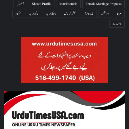
Female Marriage Proposal
Matrimonials
Shaadi Profile
آتشزدگی
امریکا
انٹرنیشنل
بین الاقوامی
جھلس کر ہلاک
دنیا کی خبریں
عالمی خبریں
میکسیکو
یو ایس اے