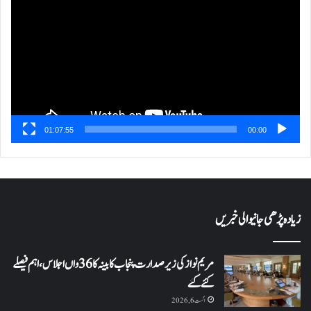
01:07:55
00:00
زیادہ پڑھی جانیوالی خبریں
مریم نواز کی زیر صدارت پنجاب کابینہ کا 36واں اجلاس،اہم فیصلے
کئے گئے
اگست 6, 2026