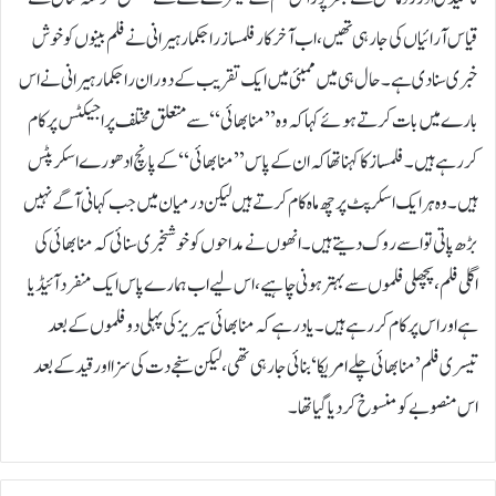
قیاس آرائیاں کی جارہی تھیں، اب آخرکار فلمساز راجکمار ہیرانی نے فلم بینوں کو خوش
خبری سنا دی ہے۔حال ہی میں ممبئی میں ایک تقریب کے دوران راجکمار ہیرانی نے اس
بارے میں بات کرتے ہوئے کہا کہ وہ ’’منا بھائی‘‘ سے متعلق مختلف پراجیکٹس پر کام
کررہے ہیں۔فلمساز کا کہنا تھا کہ ان کے پاس ’’منا بھائی‘‘ کے پانچ ادھورے اسکرپٹس
ہیں۔ وہ ہر ایک اسکرپٹ پر چھ ماہ کام کرتے ہیں لیکن درمیان میں جب کہانی آگے نہیں
بڑھ پاتی تو اسے روک دیتے ہیں۔انھوں نے مداحوں کو خوشخبری سنائی کہ منا بھائی کی
اگلی فلم، پچھلی فلموں سے بہتر ہونی چاہیے، اس لیے اب ہمارے پاس ایک منفرد آئیڈیا
ہے اور اس پر کام کررہے ہیں۔یاد رہے کہ منا بھائی سیریز کی پہلی دو فلموں کے بعد
تیسری فلم ’منا بھائی چلے امریکا‘ بنائی جارہی تھی، لیکن سنجے دت کی سزا اور قید کے بعد
اس منصوبے کو منسوخ کردیا گیا تھا۔