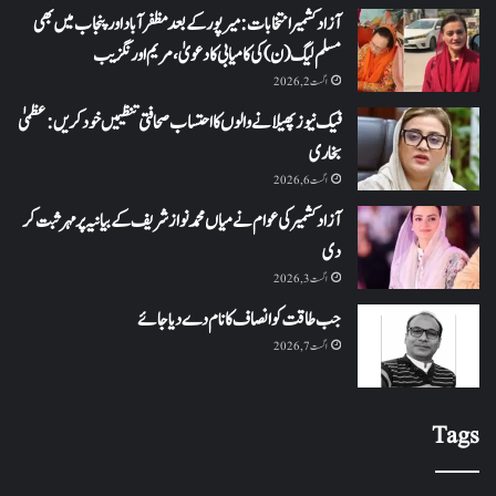
آزاد کشمیر انتخابات: میرپور کے بعد مظفرآباد اور پنجاب میں بھی
مسلم لیگ (ن) کی کامیابی کا دعویٰ، مریم اورنگزیب
اگست 2, 2026
فیک نیوز پھیلانے والوں کا احتساب صحافتی تنظیمیں خود کریں: عظمیٰ
بخاری
اگست 6, 2026
آزاد کشمیر کی عوام نے میاں محمد نواز شریف کے بیانیہ پر مہر ثبت کر
دی
اگست 3, 2026
جب طاقت کو انصاف کا نام دے دیا جائے
اگست 7, 2026
Tags