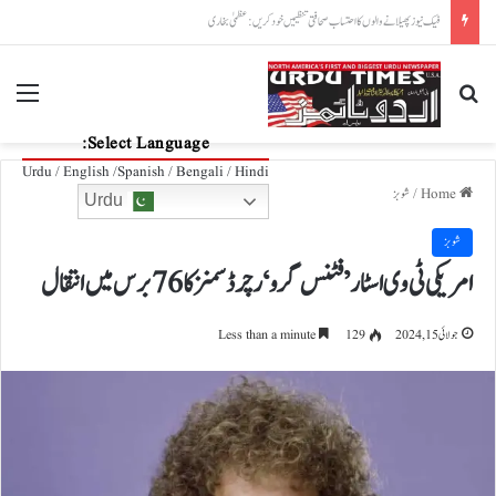
پاکستان، آذربائیجان تعلقات مزید مضبوط بنانے کے عزم کا اعادہ
nu
Search for
Select Language:
Urdu / English /Spanish / Bengali / Hindi
Home
/
شوبز
Urdu
شوبز
امریکی ٹی وی اسٹار ’فٹنس گرو‘ رچرڈ سمنز کا 76 برس میں انتقال
جولائی 15, 2024
129
Less than a minute