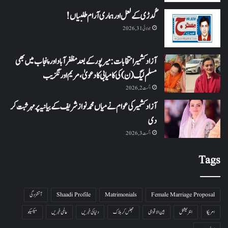
گُدڑی کے لعل اور ہماری آرام طلبیاں!
جولائی 31, 2026
آزاد کشمیر انتخابات: میرپور کے بعد مظفرآباد اور پنجاب میں بھی
مسلم لیگ (ن) کی کامیابی کا دعویٰ، مریم اورنگزیب
اگست 2, 2026
آزاد کشمیر کی عوام نے میاں محمد نواز شریف کے بیانیہ پر مہر ثبت کر
دی
اگست 3, 2026
Tags
Female Marriage Proposal
Matrimonials
Shaadi Profile
آتشزدگی
امریکا
انٹرنیشنل
بین الاقوامی
جھلس کر ہلاک
دنیا کی خبریں
عالمی خبریں
میکسیکو