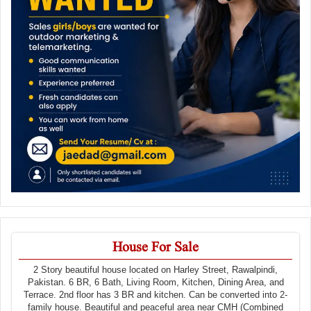
House For Sale
2 Story beautiful house located on Harley Street, Rawalpindi,
Pakistan. 6 BR, 6 Bath, Living Room, Kitchen, Dining Area, and
Terrace. 2nd floor has 3 BR and kitchen. Can be converted into 2-
family house. Beautiful and peaceful area near CMH (Combined