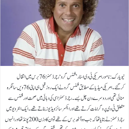
نیویارک: نامور امریکی ٹی وی اسٹار ’فٹنس گرو‘ رچرڈ سمنز 76 برس میں انتقال
کرگئے۔امریکی میڈیا کے مطابق فٹنس گرو نے ایک روز قبل ہی اپنی 76 ویں سالگرہ
منائی تھی اور دوسرے دن چل بسے۔رچرڈ سمنز اسی کی دہائی میں صحت اور فٹنس سے
متعلق ٹی وی پروگرامات کرتے تھے اور ایکسرسائز ویڈیوز بناتے تھے۔ایک انٹرویو میں
رچرڈ سمنز نے بتایا تھا کہ جب وہ آٹھ برس کے تھے تو ان کا وزن 200 پونڈ تھا اور انہوں