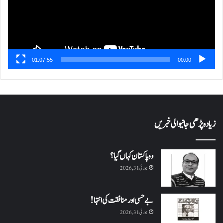
01:07:55
00:00
زیادہ پڑھی جانیوالی خبریں
وہ پاکستان کہاں گیا؟
جولائی 31, 2026
بے حسی اور منافقت کی انتہا !
جولائی 31, 2026