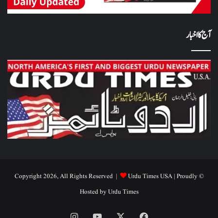
آج کا اخبار
Urdu Times USA
| Proudly
© Copyright 2026, All Rights Reserved |
Hosted by
Urdu Times
Instagram
YouTube
Facebook
X