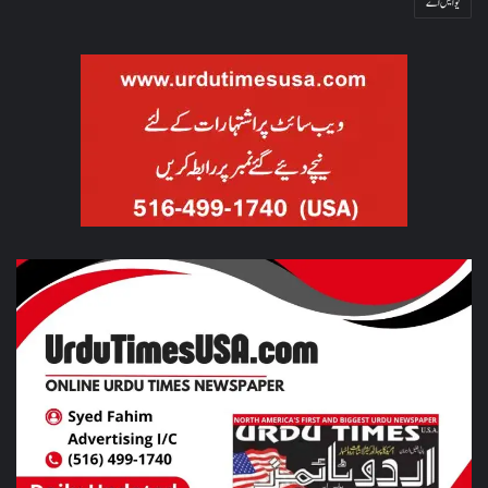
یو ایس اے