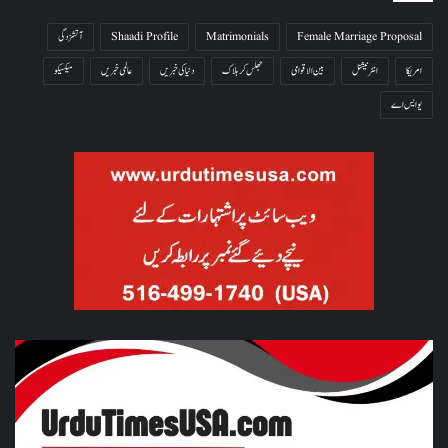
Female Marriage Proposal
Matrimonials
Shaadi Profile
آتشزدگی
امریکا
انٹرنیشنل
بین الاقوامی
جھلس کر ہلاک
دنیا کی خبریں
عالمی خبریں
میکسیکو
یو ایس اے