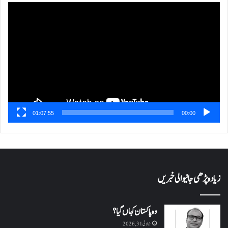
ویڈیو
پلیئر
01:07:55
00:00
زیادہ پڑھی جانیوالی خبریں
وہ پاکستان کہاں گیا؟
جولائی 31, 2026