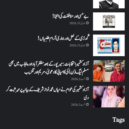
بے حسی اور منافقت کی انتہا !
جولائی 31, 2026
گُدڑی کے لعل اور ہماری آرام طلبیاں!
جولائی 31, 2026
آزاد کشمیر انتخابات: میرپور کے بعد مظفرآباد اور پنجاب میں بھی
مسلم لیگ (ن) کی کامیابی کا دعویٰ، مریم اورنگزیب
اگست 2, 2026
آزاد کشمیر کی عوام نے میاں محمد نواز شریف کے بیانیہ پر مہر ثبت کر
دی
اگست 3, 2026
Tags