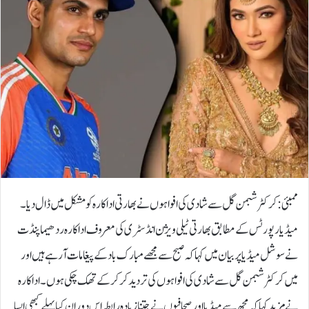
ممبئی: کرکٹر شبمن گل سے شادی کی افواہوں نے بھارتی اداکارہ کو مشکل میں ڈال دیا۔
میڈیا رپورٹس کے مطابق بھارتی ٹیلی ویژن انڈسٹری کی معروف اداکارہ ردھیما پنڈت
نے سوشل میڈیا پر بیان میں کہا کہ صبح سے مجھے مبارک باد کے پیغامات آ رہے ہیں اور
میں کرکٹر شبمن گل سے شادی کی افواہوں کی تردید کر کر کے تھک چکی ہوں۔اداکارہ
نے مزید کہا کہ مجھ سے میڈیا اور صحافیوں نے جتنا زیادہ رابطہ اس دوران کیا پہلے کبھی ایسا