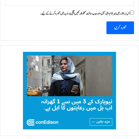
اس براؤزر میں میرا نام، ای میل، اور ویب سائٹ محفوظ رکھیں اگلی بار جب میں تبصرہ کرنے کےلیے۔