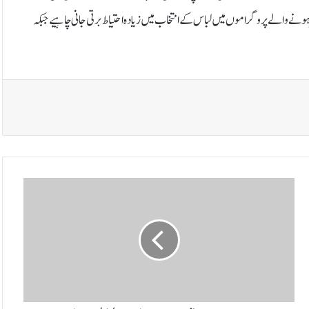
ر ہونے والے پروگراموں میں لباس کے انتخاب میں زیادہ احتیاط برتی جانی چاہیے جبکہ
ح
ج
ا
ب
ک
ے
ب
غ
ی