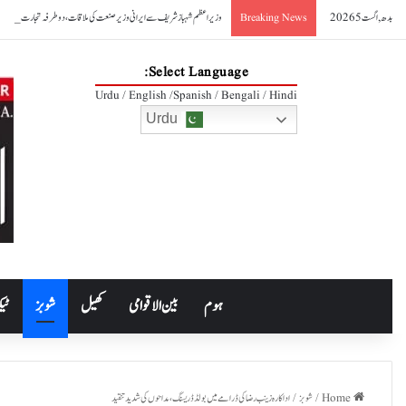
بدھ, اگست 5 2026
وزیراعظم شہباز شریف سے ایرانی وزیر صنعت کی ملاقات، دوطرفہ تجارت 10 ارب ڈالر تک بڑھانے کے عزم کا اعادہ
Breaking News
Select Language:
Urdu / English /Spanish / Bengali / Hindi
Urdu
ہوم
بین الاقوامی
کھیل
شوبز
ٹیک
Home
/
شوبز
/
اداکارہ زینب رضا کی ڈرامے میں بولڈ ڈریسنگ، مداحوں کی شدید تنقید