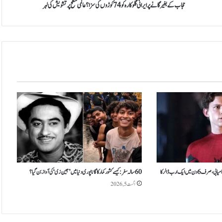
ر
حجاب کے بغیر گانے پر ایرانی گلوکارہ کو 74 کوڑوں کی سزا؟ عالمی سطح پر تشویش کی لہر
گ
ا
ن
ے
پ
ر
ا
ی
ر
ا
ن
ی
گ
ل
و
ک
’اسپائیڈر مین: برانڈ نیو ڈے‘ کی شاندار کامیابی، صرف 6 دن میں ایک ارب ڈالر کا
60 سالہ سفر: کیسے کشور کمار کا گانا پوری دنیا میں ’جین زی‘ کی آواز بن گیا؟
ا
اگست 5, 2026
ر
ہ
ک