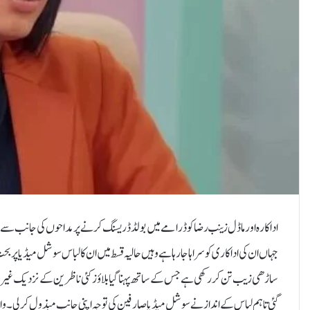
اداکارہ اور ماڈل زینب رضا کو ڈرامے میں بولڈ ڈریسنگ کرنے پر مداحوں کی جانب 
جہاں ان کی اداکاری کو سراہا جارہا ہے وہیں حالیہ قسط میں ان کا لباس سوشل میڈیا
ساڑھی زیب تن کر رکھی ہے جس کے ساتھ پہنا گیا بلاؤز کئی ناظرین کے نزدیک غیر م
گئی تاہم لباس کے انداز نے سوشل میڈیا صارفین کی توجہ اپنی جانب مبذول کر لی۔ 