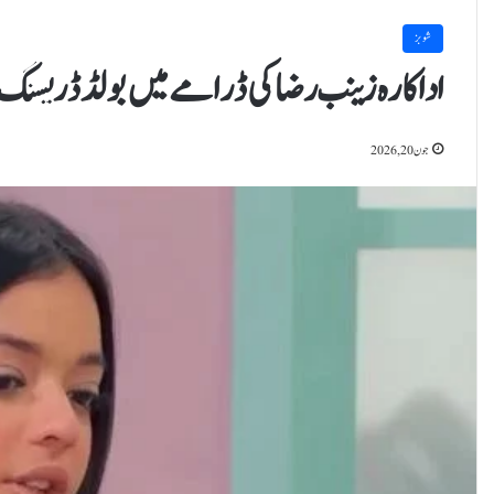
شوبز
اداکارہ زینب رضا کی ڈرامے میں بولڈ ڈریسنگ،
جون 20, 2026