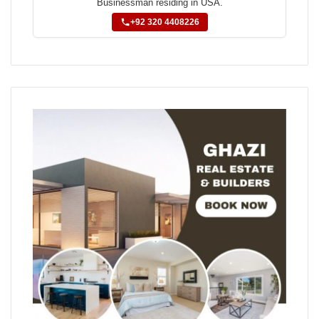
Businessman residing in USA.
+92 320 4408226