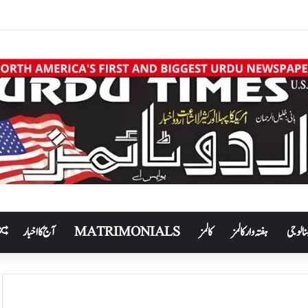
نالوجی
ہفتہ وار کالمز
کالمز
MATRIMONIALS
آج کا اخبار