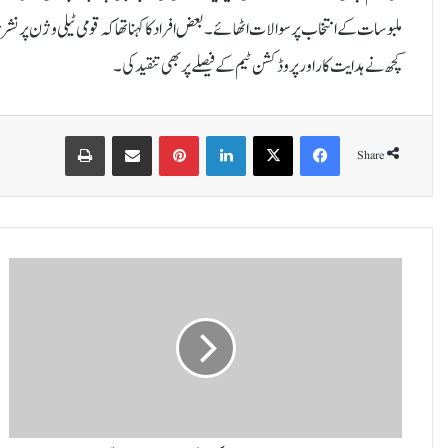
ملبوسات کے انتخاب پر سوالات اٹھائے۔بعض افراد کا کہنا تھا کہ قومی ٹیلی وژن پر نش
کچھ نے ہدایت کار اور پروڈکشن ٹیم کے فیصلے پر بھی تنقید کی۔
Print
Share via Email
Pinterest
LinkedIn
X
Facebook
Share
ا
ی
م
ی
ا
ی
و
ا
ر