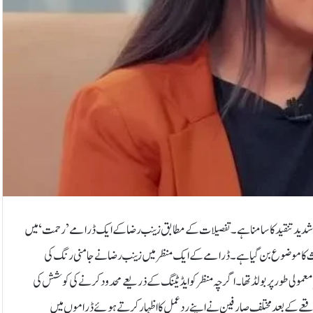
سے شدید تنقید کا سامنا ہے۔تفصیلات کے مطابق زینب رضا کے ایک ڈرامے ’رحمت‘ میں
 پر بحث کا موضوع بن گیا ہے۔ڈرامے کے ایک منظر میں زینب رضا نے جامنی رنگ کی
عمولی طور پر بولڈ تھا۔اگرچہ منظر کو ایڈیٹنگ کے ذریعے محدود کرنے کی کوشش کی
واقعے کے بعد مختلف صارفین نے اپنے ردعمل کا اظہار کرتے ہوئے ڈراموں میں