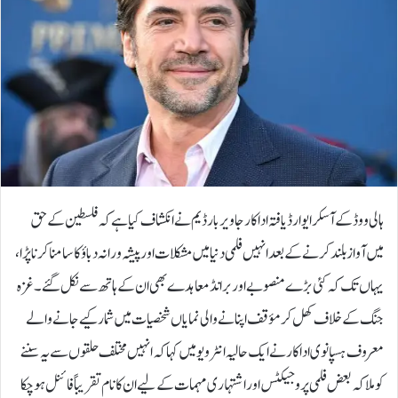
ہالی ووڈ کے آسکر ایوارڈ یافتہ اداکار جاویر بارڈیم نے انکشاف کیا ہے کہ فلسطین کے حق
میں آواز بلند کرنے کے بعد انہیں فلمی دنیا میں مشکلات اور پیشہ ورانہ دباؤ کا سامنا کرنا پڑا،
یہاں تک کہ کئی بڑے منصوبے اور برانڈ معاہدے بھی ان کے ہاتھ سے نکل گئے۔غزہ
جنگ کے خلاف کھل کر مؤقف اپنانے والی نمایاں شخصیات میں شمار کیے جانے والے
معروف ہسپانوی اداکار نے ایک حالیہ انٹرویو میں کہا کہ انہیں مختلف حلقوں سے یہ سننے
کو ملا کہ بعض فلمی پروجیکٹس اور اشتہاری مہمات کے لیے ان کا نام تقریباً فائنل ہو چکا