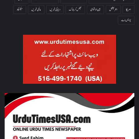
امریکا
انٹرنیشنل
بین الاقوامی
جھلس کر ہلاک
دنیا کی خبریں
عالمی خبریں
میکسیکو
یو ایس اے