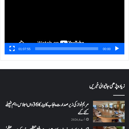
01:07:55
00:00
زیادہ پڑھی جانیوالی خبریں
مریم نواز کی زیر صدارت پنجاب کابینہ کا 36واں اجلاس،اہم فیصلے
کئے گئے
اگست 6, 2026