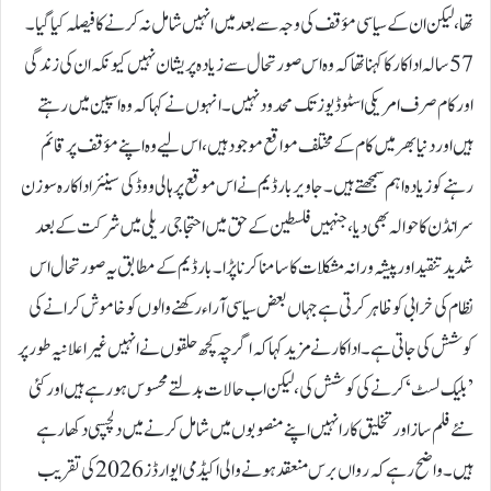
تھا، لیکن ان کے سیاسی مؤقف کی وجہ سے بعد میں انہیں شامل نہ کرنے کا فیصلہ کیا گیا۔
57 سالہ اداکار کا کہنا تھا کہ وہ اس صورتحال سے زیادہ پریشان نہیں کیونکہ ان کی زندگی
اور کام صرف امریکی اسٹوڈیوز تک محدود نہیں۔ انہوں نے کہا کہ وہ اسپین میں رہتے
ہیں اور دنیا بھر میں کام کے مختلف مواقع موجود ہیں، اس لیے وہ اپنے مؤقف پر قائم
رہنے کو زیادہ اہم سمجھتے ہیں۔جاویر بارڈیم نے اس موقع پر ہالی ووڈ کی سینئر اداکارہ سوزن
سرانڈن کا حوالہ بھی دیا، جنہیں فلسطین کے حق میں احتجاجی ریلی میں شرکت کے بعد
شدید تنقید اور پیشہ ورانہ مشکلات کا سامنا کرنا پڑا۔ بارڈیم کے مطابق یہ صورتحال اس
نظام کی خرابی کو ظاہر کرتی ہے جہاں بعض سیاسی آراء رکھنے والوں کو خاموش کرانے کی
کوشش کی جاتی ہے۔اداکار نے مزید کہا کہ اگرچہ کچھ حلقوں نے انہیں غیر اعلانیہ طور پر
’بلیک لسٹ‘ کرنے کی کوشش کی، لیکن اب حالات بدلتے محسوس ہو رہے ہیں اور کئی
نئے فلم ساز اور تخلیق کار انہیں اپنے منصوبوں میں شامل کرنے میں دلچسپی دکھا رہے
ہیں۔واضح رہے کہ رواں برس منعقد ہونے والی اکیڈمی ایوارڈز 2026 کی تقریب