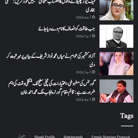
فیک نیوز پھیلانے والوں کا احتساب صحافتی تنظیمیں خود کریں: عظمیٰ
بخاری
اگست 6, 2026
جب طاقت کو انصاف کا نام دے دیا جائے
اگست 7, 2026
آزاد کشمیر کی عوام نے میاں محمد نواز شریف کے بیانیہ پر مہر ثبت کر
دی
اگست 3, 2026
گورننس کی مضبوطی، اختیارات کی نچلی سطح تک منتقلی وقت کی اہم
ضرورت ہے: قائم مقام گورنر پنجاب ملک محمد احمد خان
اگست 4, 2026
Tags
Female Marriage Proposal
Matrimonials
Shaadi Profile
آتشزدگی