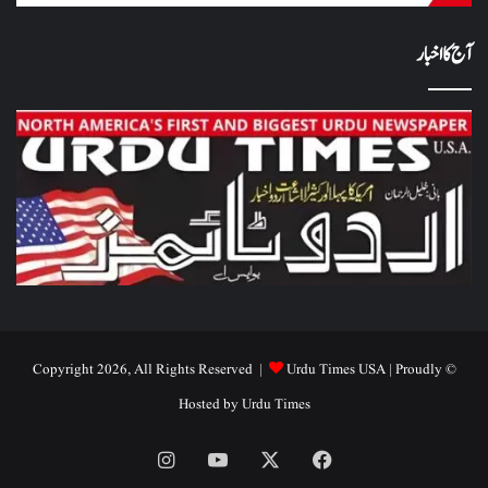
آج کا اخبار
Urdu Times USA
| Proudly
© Copyright 2026, All Rights Reserved |
Hosted by
Urdu Times
Instagram
YouTube
Facebook
X