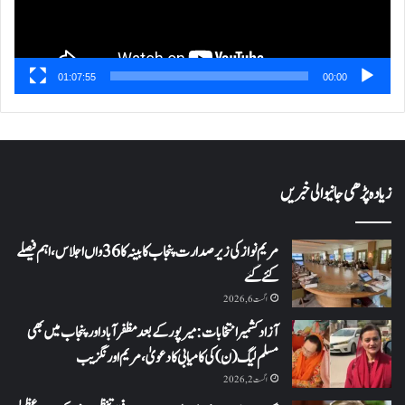
01:07:55
00:00
زیادہ پڑھی جانیوالی خبریں
مریم نواز کی زیر صدارت پنجاب کابینہ کا 36واں اجلاس،اہم فیصلے
کئے گئے
اگست 6, 2026
آزاد کشمیر انتخابات: میرپور کے بعد مظفرآباد اور پنجاب میں بھی
مسلم لیگ (ن) کی کامیابی کا دعویٰ، مریم اورنگزیب
اگست 2, 2026