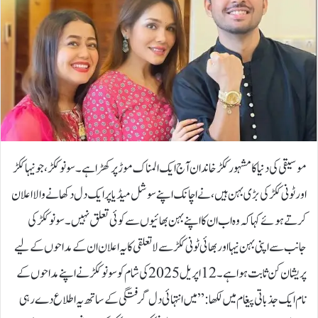
موسیقی کی دنیا کا مشہور ککڑ خاندان آج ایک المناک موڑ پر کھڑا ہے۔ سونو ککڑ، جو نیہا ککڑ
اور ٹونی ککڑ کی بڑی بہن ہیں، نے اچانک اپنے سوشل میڈیا پر ایک دل دکھانے والا اعلان
کرتے ہوئے کہا کہ وہ اب ان کا اپنے بہن بھائیوں سے کوئی تعلق نہیں۔سونو ککڑ کی
جانب سے اپنی بہن نیہا اور بھائی ٹونی ککڑ سے لاتعلقی کا یہ اعلان ان کے مداحوں کےلیے
پریشان کن ثابت ہوا ہے۔12 اپریل 2025 کی شام کو سونو ککڑ نے اپنے مداحوں کے
نام ایک جذباتی پیغام میں لکھا: ’’میں انتہائی دل گرفتگی کے ساتھ یہ اطلاع دے رہی