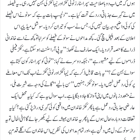
ہوں کہ میں اب دو باصلاحیت سپر اسٹارز ٹونی ککڑ اور نیہا ککڑ کی بہن نہیں رہی۔ یہ فیصلہ
میں نے گہرے جذباتی درد کے تحت کیا ہے۔‘‘دلچسپ بات یہ ہے کہ سونو نے اس فیصلے
کی کوئی واضح وجہ بیان نہیں کی، جس نے سب کو حیران کردیا۔سوشل میڈیا پر اس
اعلان کے بعد ہلچل مچ گئی۔ کچھ مداحوں نے سونو کے فیصلے کو سراہا تو کچھ نے اسے خاندانی
ڈرامے کا حصہ قرار دیا۔ ایک صارف نے لکھا: ’’یہ پی آر اسٹنٹ ہوسکتا ہے، ککڑ فیملی
ڈراموں کےلیے مشہور ہے‘‘، جبکہ دوسرے نے کہا: ’’ٹونی کو سپر اسٹار کون کہتا ہے
سوائے بہن کے؟‘‘یہ بات قابل ذکر ہے کہ نیہا ککڑ اور ٹونی ککڑ نے اب تک اس معاملے
پر کوئی ردعمل نہیں دیا۔ سونو ککڑ، جنہیں ’’سن بالیے‘‘ گانے کی وجہ سے شہرت ملی،
نے متعدد زبانوں میں اپنی آواز کا جادو جگایا ہے۔اب سوال یہ ہے کہ کیا یہ محض ایک
عارضی جذباتی ردعمل ہے یا پھر ککڑ خاندان میں واقعی کوئی گہری دراڑ پڑگئی ہے؟ کیا یہ
تعلقات دوبارہ بحال ہوں گے یا پھر یہ خاندان ہمیشہ کےلیے بکھر جائے گا؟ فی الحال تو یہ
راز سونو کے دل میں دفن ہے، اور تمام مداحوں کی نظریں اس خاندان کے اگلے قدم پر