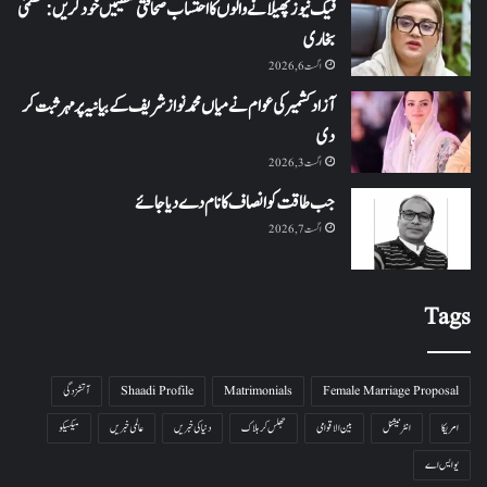
فیک نیوز پھیلانے والوں کا احتساب صحافتی تنظیمیں خود کریں: عظمیٰ
بخاری
اگست 6, 2026
آزاد کشمیر کی عوام نے میاں محمد نواز شریف کے بیانیہ پر مہر ثبت کر
دی
اگست 3, 2026
جب طاقت کو انصاف کا نام دے دیا جائے
اگست 7, 2026
Tags
Female Marriage Proposal
Matrimonials
Shaadi Profile
آتشزدگی
امریکا
انٹرنیشنل
بین الاقوامی
جھلس کر ہلاک
دنیا کی خبریں
عالمی خبریں
میکسیکو
یو ایس اے