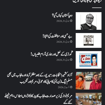
زیادہ پڑھی جانیوالی خبریں
وہ پاکستان کہاں گیا؟
جولائی 31, 2026
بے حسی اور منافقت کی انتہا !
جولائی 31, 2026
گُدڑی کے لعل اور ہماری آرام طلبیاں!
جولائی 31, 2026
آزاد کشمیر انتخابات: میرپور کے بعد مظفرآباد اور پنجاب میں بھی
مسلم لیگ (ن) کی کامیابی کا دعویٰ، مریم اورنگزیب
اگست 2, 2026
مریم نواز کی زیر صدارت پنجاب کابینہ کا 36واں اجلاس،اہم فیصلے
کئے گئے