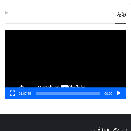
ویڈیوز
ویڈیو
پلیئر
01:07:55
00:00