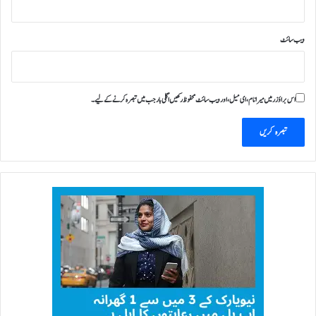
ویب‌ سائٹ
اس براؤزر میں میرا نام، ای میل، اور ویب سائٹ محفوظ رکھیں اگلی بار جب میں تبصرہ کرنے کےلیے۔