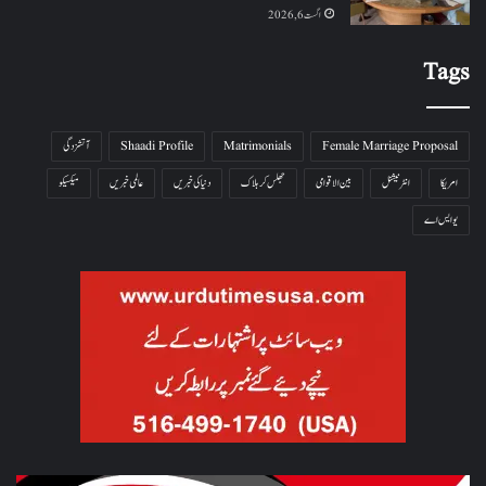
اگست 6, 2026
Tags
Female Marriage Proposal
Matrimonials
Shaadi Profile
آتشزدگی
امریکا
انٹرنیشنل
بین الاقوامی
جھلس کر ہلاک
دنیا کی خبریں
عالمی خبریں
میکسیکو
یو ایس اے