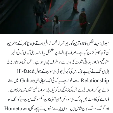
سیول: نیٹ فلکس کا تازہ ترین کورین تھرلر ’کرما‘ ریلیز ہوتے ہی دنیا بھر کے ناظرین
کی توجہ کا مرکز بن گیا ہے۔ صرف چھ اقساط پر مشتمل یہ ڈرامہ اپنی گہری کہانی، غیر
متوقع موڑ اور جذباتی شدت کی وجہ سے ہر طرف چھایا ہوا ہے۔’کرما‘ کی ہدایتکاری لی
اِل ہیونگ نے کی ہے جبکہ اس کی کہانی چوئی ہی سون کے ناول Ill-fated
Relationship سے ماخوذ ہے۔ یہ کہانی ایک خیالی شہر Guhoe میں بسنے
والے چھ کرداروں کی ہے جن کی زندگیوں کو ایک پُراسرار ماضی آپس میں جوڑتا ہے۔
ڈرامے کی کاسٹ میں پارک ہی سو، شِن مِن آ، لی جون، کم سونگ ہیون، لی کوانگ سو
اور گونگ سونگ یون شامل ہیں – وہی چہرے جنہوں نے پہلے بھی Hometown