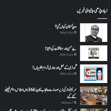
زیادہ پڑھی جانیوالی خبریں
وہ پاکستان کہاں گیا؟
جولائی 31, 2026
بے حسی اور منافقت کی انتہا !
جولائی 31, 2026
گُدڑی کے لعل اور ہماری آرام طلبیاں!
جولائی 31, 2026
مریم نواز کی زیر صدارت پنجاب کابینہ کا 36واں اجلاس،اہم فیصلے
کئے گئے
اگست 6, 2026