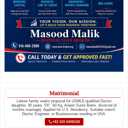
Matrimonial
Lahore family seeks proposal for USMLE-qualified Doctor
daughter, 30 years, 5'6", 60 Kg, Araein Sunni Brelvi, divorced (4
months marriage). Applied for U.S. Residency. Suitable match:
Doctor, Engineer, or Businessman residing in USA.
+92 320 4408226