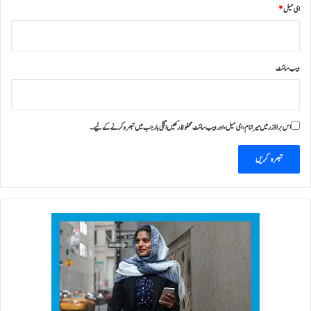
ای میل
*
ر
د
ی
ویب‌ سائٹ
اس براؤزر میں میرا نام، ای میل، اور ویب سائٹ محفوظ رکھیں اگلی بار جب میں تبصرہ کرنے کےلیے۔