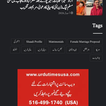
آزاد کشمیر انتخابات: میرپور کے بعد مظفرآباد اور پنجاب میں بھی
مسلم لیگ (ن) کی کامیابی کا دعویٰ، مریم اورنگزیب
اگست 2, 2026
Tags
Female Marriage Proposal
Matrimonials
Shaadi Profile
آتشزدگی
امریکا
انٹرنیشنل
بین الاقوامی
جھلس کر ہلاک
دنیا کی خبریں
عالمی خبریں
میکسیکو
یو ایس اے