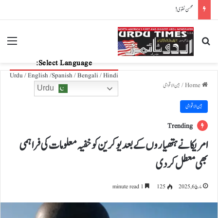
لاحاصل جنگ!
nu
Search for
Select Language:
Urdu / English /Spanish / Bengali / Hindi
Home
/
بین الاقوامی
Urdu
بین الاقوامی
Trending
امریکا نے ہتھیاروں کے بعد یوکرین کو خفیہ معلومات کی فراہمی
بھی معطل کر دی
مارچ 6, 2025
125
1 minute read