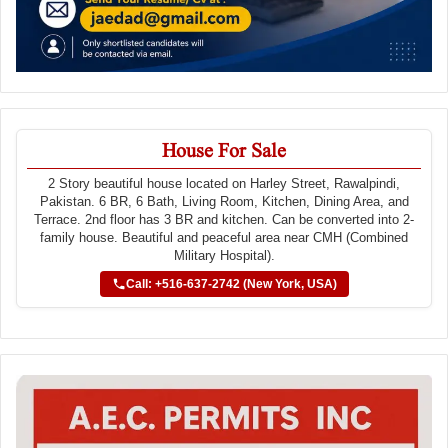
House For Sale
2 Story beautiful house located on Harley Street, Rawalpindi,
Pakistan. 6 BR, 6 Bath, Living Room, Kitchen, Dining Area, and
Terrace. 2nd floor has 3 BR and kitchen. Can be converted into 2-
family house. Beautiful and peaceful area near CMH (Combined
Military Hospital).
Call: +516-637-2742 (New York, USA)