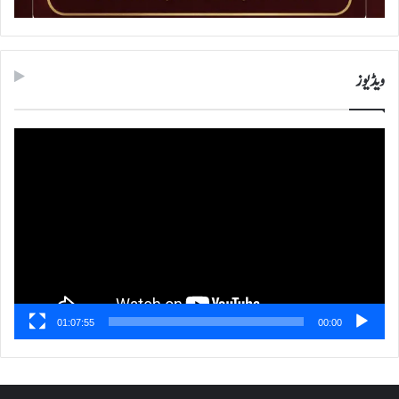
ویڈیوز
ویڈیو
پلیئر
01:07:55
00:00