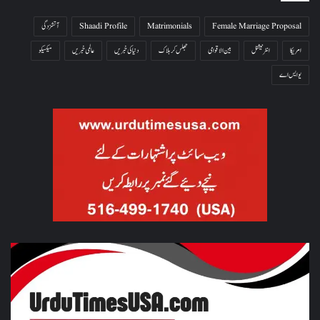
Female Marriage Proposal
Matrimonials
Shaadi Profile
آتشزدگی
امریکا
انٹرنیشنل
بین الاقوامی
جھلس کر ہلاک
دنیا کی خبریں
عالمی خبریں
میکسیکو
یو ایس اے