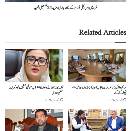
24
فلسطینی
غزہ میں اسرائیلی فورسز کے حملے جاری، مزید 24 فلسطینی شہید
شہید
Related Articles
مریم نواز کی زیر صدارت پنجاب کابینہ کا 36واں اجلاس،اہم
فیک نیوز پھیلانے والوں کا احتساب صحافتی تنظیمیں خود کریں:
فیصلے کئے گئے
عظمیٰ بخاری
اگست 6, 2026
اگست 6, 2026