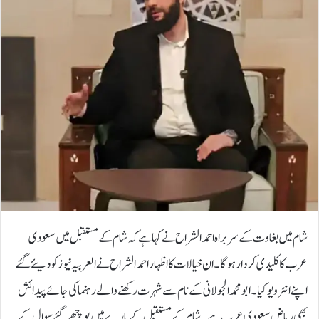
شام میں بغاوت کے سربراہ احمد الشراح نے کہا ہے کہ شام کے مستقبل میں سعودی
عرب کا کلیدی کردار ہوگا۔ان خیالات کا اظہار احمد الشراح نے العربیہ نیوز کو دیئے گئے
اپنے انٹرویو کیا۔ ابو محمد الجولانی کے نام سے شہرت رکھنے والے رہنما کی جائے پیدائش
بھی ریاض سعودی عرب ہے۔شام کے مستقبل کے بارے میں پوچھے گئے سوال کے