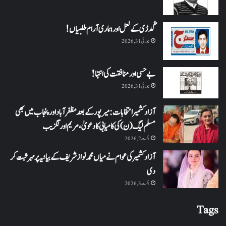
گُدڑی کے لعل اور ہماری آرام طلبیاں!
جولائی 31, 2026
بے حسی اور منافقت کی انتہا !
جولائی 31, 2026
آزاد کشمیر انتخابات: میرپور کے بعد مظفرآباد اور پنجاب میں بھی
مسلم لیگ (ن) کی کامیابی کا دعویٰ، مریم اورنگزیب
اگست 2, 2026
آزاد کشمیر کی عوام نے میاں محمد نواز شریف کے بیانیہ پر مہر ثبت کر
دی
اگست 3, 2026
Tags