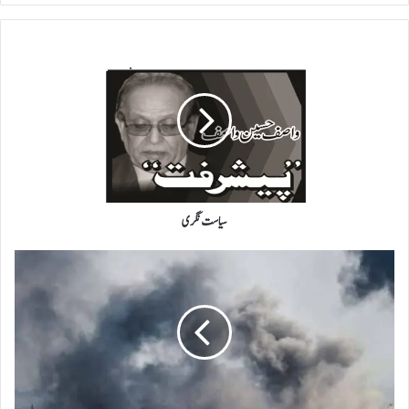
سیاست
نگری
سیاست نگری
غزہ
میں
اسرائیلی
فورسز
کے
حملے
جاری،
مزید