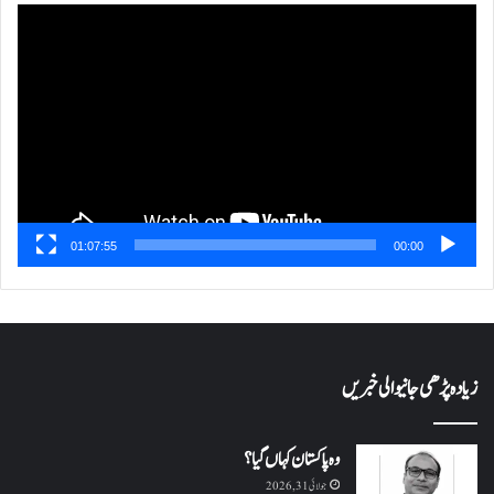
ویڈیو
پلیئر
01:07:55
00:00
زیادہ پڑھی جانیوالی خبریں
وہ پاکستان کہاں گیا؟
جولائی 31, 2026