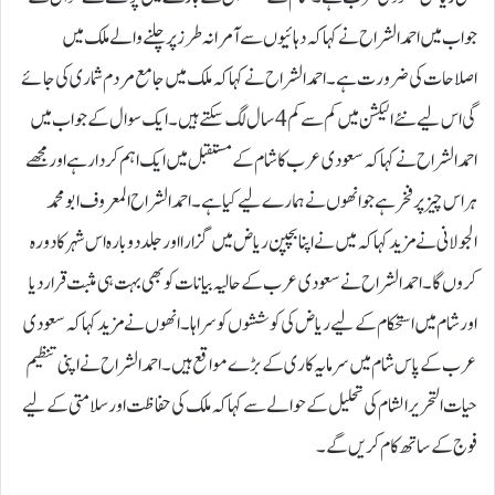
جواب میں احمد الشراح نے کہا کہ دہائیوں سے آمرانہ طرز پر چلنے والے ملک میں
اصلاحات کی ضرورت ہے۔احمد الشراح نے کہا کہ ملک میں جامع مردم شماری کی جائے
گی اس لیے نئے الیکشن میں کم سے کم 4 سال لگ سکتے ہیں۔ایک سوال کے جواب میں
احمد الشراح نے کہا کہ سعودی عرب کا شام کے مستقبل میں ایک اہم کردار ہے اور مجھے
ہر اس چیز پر فخر ہے جو انھوں نے ہمارے لیے کیا ہے۔احمد الشراح المعروف ابو محمد
الجولانی نے مزید کہا کہ میں نے اپنا بچپن ریاض میں گزارا اور جلد دوبارہ اس شہر کا دورہ
کروں گا۔احمد الشراح نے سعودی عرب کے حالیہ بیانات کو بھی بہت ہی مثبت قرار دیا
اور شام میں استحکام کے لیے ریاض کی کوششوں کو سراہا۔انھوں نے مزید کہا کہ سعودی
عرب کے پاس شام میں سرمایہ کاری کے بڑے مواقع ہیں۔احمد الشراح نے اپنی تنظیم
حیات التحریر الشام کی تحلیل کے حوالے سے کہا کہ ملک کی حفاظت اور سلامتی کے لیے
فوج کے ساتھ کام کریں گے۔