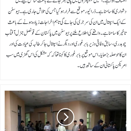
انکشاف ہوا ہے۔ انھیں پھیپھڑوں میں پانی بھر جانے کے باعث سانس لینے میں
دشواری کا سامنا ہے۔ڈرائیور موقع سے فرار ہوگیا جس کی تلاش جاری ہے۔ ہیوسٹن
کے ایک اسپتال میں ان کی سرجری کی جائے گی تاہم اخراجات زیادہ ہونے کے باعث
تاخیر کا سامنا ہے۔واقعے کی اطلاع ملنے پر ہیوسٹن میں پاکستان کے قونصل جنرل آفتاب
چوہدری، سابق وفاقی وزیر بابرغوری اور دیگر نے اسپتال جا کر طالبہ کی عیادت کی اور
ان کا حوصلہ بڑھایا۔اس موقع پر بابر غوری کا کہنا تھا کہ کہ مشکل کی اس گھڑی میں سب
امریکن پاکستانی ان کے ساتھ ہیں۔
ا
ف
غ
ا
ن
س
ت