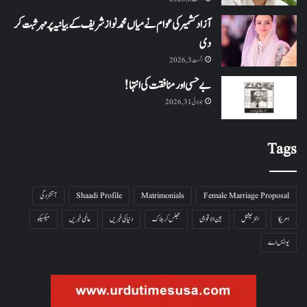
آزاد کشمیر کی عوام نے میاں محمد نواز شریف کے بیانیہ پر مہر ثبت کر
دی
اگست 3, 2026
بے حسی اور منافقت کی انتہا !
جولائی 31, 2026
Tags
Female Marriage Proposal
Matrimonials
Shaadi Profile
آتشزدگی
امریکا
انٹرنیشنل
بین الاقوامی
جھلس کر ہلاک
دنیا کی خبریں
عالمی خبریں
میکسیکو
یو ایس اے