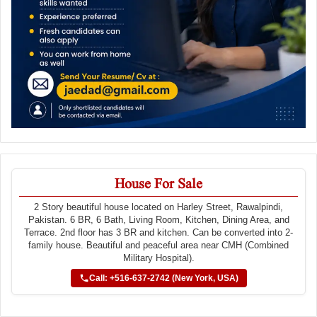
House For Sale
2 Story beautiful house located on Harley Street, Rawalpindi,
Pakistan. 6 BR, 6 Bath, Living Room, Kitchen, Dining Area, and
Terrace. 2nd floor has 3 BR and kitchen. Can be converted into 2-
family house. Beautiful and peaceful area near CMH (Combined
Military Hospital).
Call: +516-637-2742 (New York, USA)