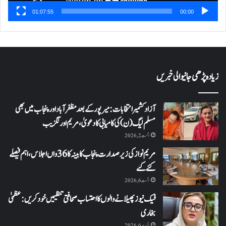
01:07:55
00:00
زیادہ پڑھی جانیوالی خبریں
آزاد کشمیر انتخابات: میرپور کے بعد مظفرآباد اور پنجاب میں بھی
مسلم لیگ (ن) کی کامیابی کا دعویٰ، مریم اورنگزیب
اگست 2, 2026
مریم نواز کی زیر صدارت پنجاب کابینہ کا 36واں اجلاس،اہم فیصلے
کئے گئے
اگست 6, 2026
فیک نیوز پھیلانے والوں کا احتساب صحافتی تنظیمیں خود کریں: عظمیٰ
بخاری
اگست 6, 2026