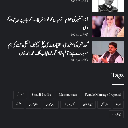
اگست 7, 2026
آزاد کشمیر کی عوام نے میاں محمد نواز شریف کے بیانیہ پر مہر ثبت کر
دی
اگست 3, 2026
گورننس کی مضبوطی، اختیارات کی نچلی سطح تک منتقلی وقت کی اہم
ضرورت ہے: قائم مقام گورنر پنجاب ملک محمد احمد خان
اگست 4, 2026
Tags
Female Marriage Proposal
Matrimonials
Shaadi Profile
آتشزدگی
امریکا
انٹرنیشنل
بین الاقوامی
جھلس کر ہلاک
دنیا کی خبریں
عالمی خبریں
میکسیکو
یو ایس اے