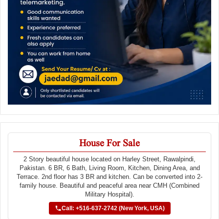
House For Sale
2 Story beautiful house located on Harley Street, Rawalpindi,
Pakistan. 6 BR, 6 Bath, Living Room, Kitchen, Dining Area, and
Terrace. 2nd floor has 3 BR and kitchen. Can be converted into 2-
family house. Beautiful and peaceful area near CMH (Combined
Military Hospital).
Call: +516-637-2742 (New York, USA)