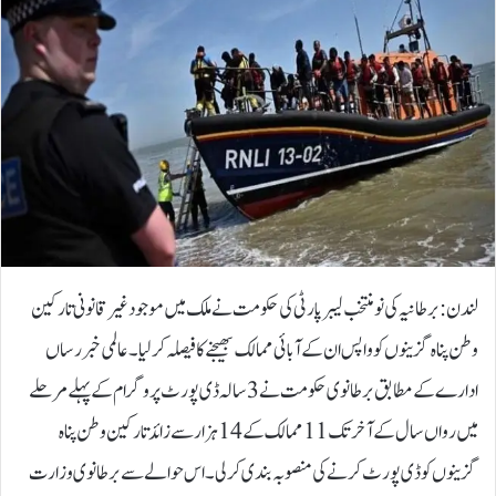
لندن: برطانیہ کی نومنتخب لیبر پارٹی کی حکومت نے ملک میں موجود غیر قانونی تارکین
وطن پناہ گزینوں کو واپس ان کے آبائی ممالک بھیجنے کا فیصلہ کرلیا۔ عالمی خبر رساں
ادارے کے مطابق برطانوی حکومت نے 3 سالہ ڈی پورٹ پروگرام کے پہلے مرحلے
میں رواں سال کے آخر تک 11 ممالک کے 14 ہزار سے زائد تارکین وطن پناہ
گزینوں کو ڈی پورٹ کرنے کی منصوبہ بندی کرلی۔اس حوالے سے برطانوی وزارت