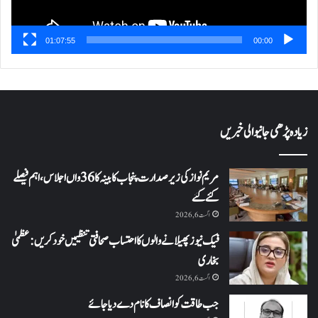
01:07:55
00:00
زیادہ پڑھی جانیوالی خبریں
مریم نواز کی زیر صدارت پنجاب کابینہ کا 36واں اجلاس،اہم فیصلے
کئے گئے
اگست 6, 2026
فیک نیوز پھیلانے والوں کا احتساب صحافتی تنظیمیں خود کریں: عظمیٰ
بخاری
اگست 6, 2026
جب طاقت کو انصاف کا نام دے دیا جائے