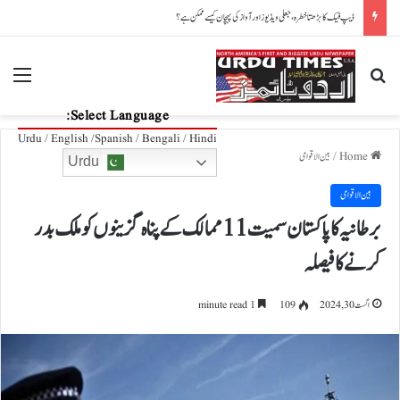
فیفا میں بحران شدت اختیار کرگیا، تین بڑی کنفیڈریشنز کا انفینٹینو پر عدم اعتماد
nu
Search for
Select Language:
Urdu / English /Spanish / Bengali / Hindi
Home
/
بین الاقوامی
Urdu
بین الاقوامی
برطانیہ کا پاکستان سمیت11 ممالک کے پناہ گزینوں کو ملک بدر
کرنے کا فیصلہ
اگست 30, 2024
109
1 minute read