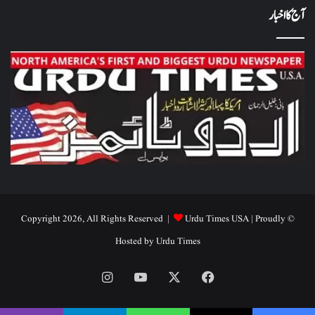
آج کا اخبار
Urdu Times USA
| Proudly
© Copyright 2026, All Rights Reserved |
Hosted by
Urdu Times
Instagram
YouTube
Facebook
X