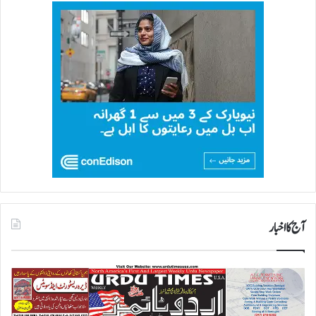
ی
ن
و
ج
و
ا
ن
ش
ہ
ی
د
آج کا اخبار