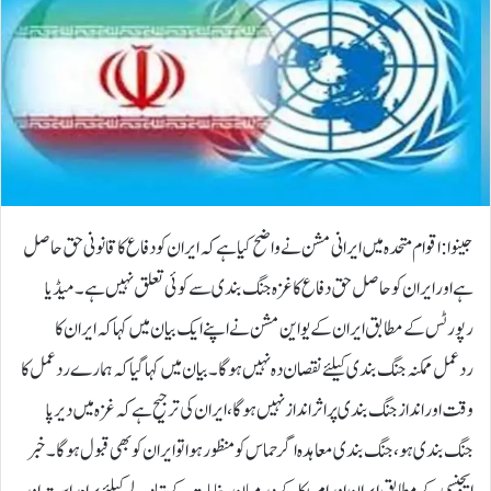
جینوا: اقوام متحدہ میں ایرانی مشن نے واضح کیا ہے کہ ایران کو دفاع کا قانونی حق حاصل
ہے اور ایران کو حاصل حق دفاع کا غزہ جنگ بندی سے کوئی تعلق نہیں ہے۔میڈیا
رپورٹس کے مطابق ایران کے یو این مشن نے اپنے ایک بیان میں کہا کہ ایران کا
ردعمل ممکنہ جنگ بندی کیلئے نقصان دہ نہیں ہوگا۔بیان میں کہا گیا کہ ہمارے ردعمل کا
وقت اور انداز جنگ بندی پر اثرانداز نہیں ہوگا، ایران کی ترجیح ہے کہ غزہ میں دیرپا
جنگ بندی ہو، جنگ بندی معاہدہ اگر حماس کو منظور ہوا تو ایران کو بھی قبول ہوگا۔خبر