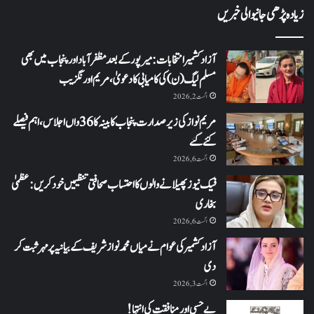
زیادہ پڑھی جانیوالی خبریں
آزاد کشمیر انتخابات: میرپور کے بعد مظفرآباد اور پنجاب میں بھی
مسلم لیگ (ن) کی کامیابی کا دعویٰ، مریم اورنگزیب
اگست 2, 2026
مریم نواز کی زیر صدارت پنجاب کابینہ کا 36واں اجلاس،اہم فیصلے
کئے گئے
اگست 6, 2026
فیک نیوز پھیلانے والوں کا احتساب صحافتی تنظیمیں خود کریں: عظمیٰ
بخاری
اگست 6, 2026
آزاد کشمیر کی عوام نے میاں محمد نواز شریف کے بیانیہ پر مہر ثبت کر
دی
اگست 3, 2026
بے حسی اور منافقت کی انتہا !