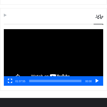
ویڈیوز
ویڈیو
پلیئر
01:07:55
00:00