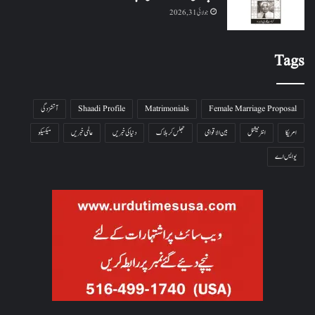
جولائی 31, 2026
Tags
Female Marriage Proposal
Matrimonials
Shaadi Profile
آتشزدگی
امریکا
انٹرنیشنل
بین الاقوامی
جھلس کر ہلاک
دنیا کی خبریں
عالمی خبریں
میکسیکو
یو ایس اے