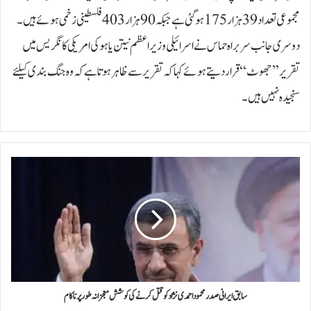
مجموعی تعداد 39 ہزار 175 ہوگئی ہے جبکہ 90 ہزار 403 فلسطینی زخمی ہوئے ہیں۔
دوسری جانب سربراہ حماس نے اسرائیلی وزیر اعظم نیتن یاہو کی امریکی کانگریس میں
تقریر ’’جھوٹ ‘‘ قرار دیتے ہوئے کہا کہ تقریر سے ظاہر ہوتا ہے کہ وہ جنگ بندی کیلئے
سنجیدہ نہیں ہیں۔
س
ا
ب
ق
ا
ی
ر
ا
ن
ی
سابق ایرانی صدر محمود احمدی نژاد کو قتل کرنے کی کوشش معجزانہ طور پر ناکام
ص