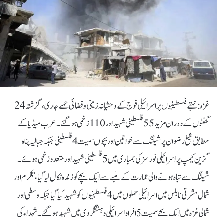
غزہ:نہتے فلسطینیوں پر اسرائیلی فوج کے وحشیانہ زمینی وفضائی حملے جاری ، گزشتہ 24
گھنٹوں کے دوران مزید 55فلسطینی شہید اور 110 زخمی ہوگئے۔عرب میڈیا کے
مطابق شیخ رضوان پر شیلنگ سے خواتین اور بچوں سمیت 4 فلسطینی جبکہ جبالیہ پناہ
گزین کیمپ پر اسرائیلی فورسز کی بمباری میں 5فلسطینی شہید اور متعدد زخمی ہوئے۔
شیلنگ سے تباہ ہونے والی عمارت کے ملبے سے ایک بچے کو زندہ نکال لیا گیا، تلکرم اور
شمال مشرقی نابلس میں اسرائیلی حملوں میں 4 فلسطینیوں کو شہید کیا گیاجبکہ وسطی اور
شمالی غزہ میں ایک بچے سمیت 5 افراد اسرائیلی دہشتگردی میں شہید ہوگئے۔شہداء کی