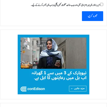
اس براؤزر میں میرا نام، ای میل، اور ویب سائٹ محفوظ رکھیں اگلی بار جب میں تبصرہ کرنے کےلیے۔