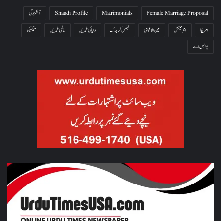
Female Marriage Proposal
Matrimonials
Shaadi Profile
آتشزدگی
امریکا
انٹرنیشنل
بین الاقوامی
جھلس کر ہلاک
دنیا کی خبریں
عالمی خبریں
میکسیکو
یو ایس اے