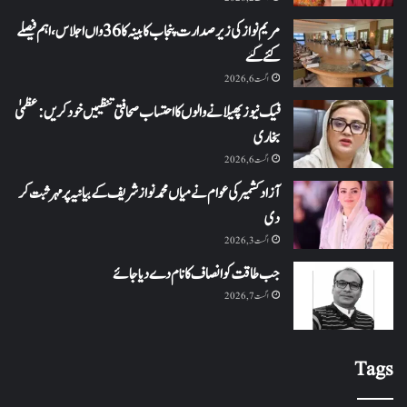
مریم نواز کی زیر صدارت پنجاب کابینہ کا 36واں اجلاس،اہم فیصلے
کئے گئے
اگست 6, 2026
فیک نیوز پھیلانے والوں کا احتساب صحافتی تنظیمیں خود کریں: عظمیٰ
بخاری
اگست 6, 2026
آزاد کشمیر کی عوام نے میاں محمد نواز شریف کے بیانیہ پر مہر ثبت کر
دی
اگست 3, 2026
جب طاقت کو انصاف کا نام دے دیا جائے
اگست 7, 2026
Tags