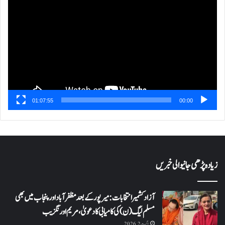
پلیئر
01:07:55
00:00
زیادہ پڑھی جانیوالی خبریں
آزاد کشمیر انتخابات: میرپور کے بعد مظفرآباد اور پنجاب میں بھی
مسلم لیگ (ن) کی کامیابی کا دعویٰ، مریم اورنگزیب
اگست 2, 2026